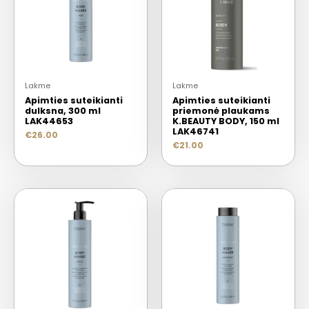
Lakme
Lakme
Apimties suteikianti
Apimties suteikianti
dulksna, 300 ml
priemonė plaukams
LAK44653
K.BEAUTY BODY, 150 ml
LAK46741
€
26.00
€
21.00