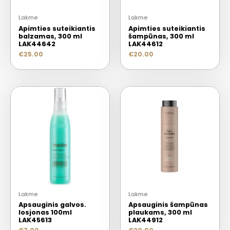
Lakme
Lakme
Apimties suteikiantis
Apimties suteikiantis
balzamas, 300 ml
šampūnas, 300 ml
LAK44642
LAK44612
€
25.00
€
20.00
Lakme
Lakme
Apsauginis galvos.
Apsauginis šampūnas
losjonas 100ml
plaukams, 300 ml
LAK45613
LAK44912