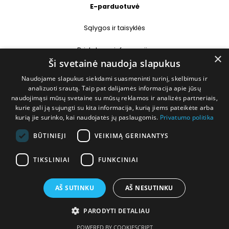
E-parduotuvė
Sąlygos ir taisyklės
Pristatymo informacija
×
Ši svetainė naudoja slapukus
Prekių grąžinimas
Naudojame slapukus siekdami suasmeninti turinį, skelbimus ir
analizuoti srautą. Taip pat dalijamės informacija apie jūsų
naudojimąsi mūsų svetaine su mūsų reklamos ir analizės partneriais,
Kontaktai
kurie gali ją sujungti su kita informacija, kurią jiems pateikėte arba
kurią jie surinko, kai naudojatės jų paslaugomis.
Privatumo politika
+370 677 31358
BŪTINIEJI
VEIKIMĄ GERINANTYS
info@deshop.lt
TIKSLINIAI
FUNKCINIAI
Megėjų g. 5A, Žukiškių k., Trakų r.
AŠ SUTINKU
AŠ NESUTINKU
PARODYTI DETALIAU
Visos teisės saugomos © 2026 DEshop.lt
POWERED BY COOKIESCRIPT