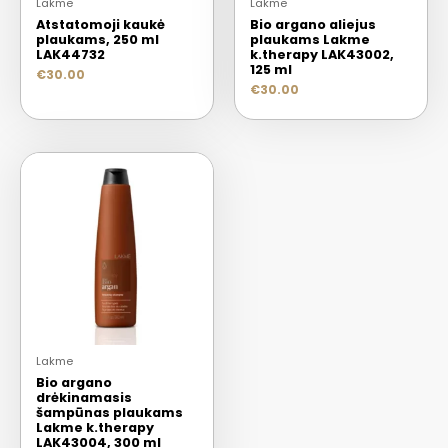
Lakme
Lakme
Atstatomoji kaukė
Bio argano aliejus
plaukams, 250 ml
plaukams Lakme
LAK44732
k.therapy LAK43002,
125 ml
€
30.00
€
30.00
Lakme
Bio argano
drėkinamasis
šampūnas plaukams
Lakme k.therapy
LAK43004, 300 ml