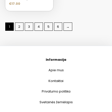
€
17.00
1
2
3
4
5
6
→
Informacija
Apie mus
Kontaktai
Privatumo politika
Svetainės žemėlapis