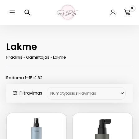
Pereiti
prie
turinio
Main
Menu
Lakme
Pradinis
»
Gamintojas
»
Lakme
Rodoma 1–15 iš 82
Filtravimas