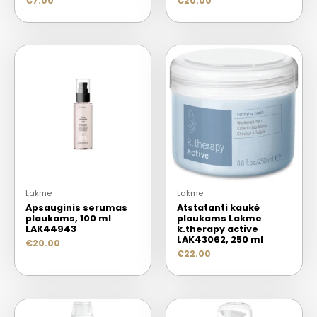
€
7.00
€
20.00
Lakme
Lakme
Apsauginis serumas
Atstatanti kaukė
plaukams, 100 ml
plaukams Lakme
LAK44943
k.therapy active
LAK43062, 250 ml
€
20.00
€
22.00