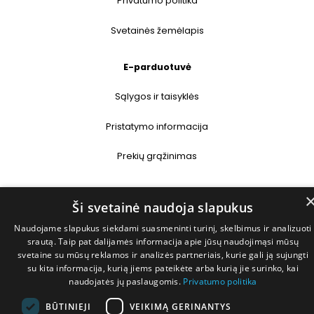
Privatumo politika
Svetainės žemėlapis
E-parduotuvė
Sąlygos ir taisyklės
Pristatymo informacija
Prekių grąžinimas
Kontaktai
Ši svetainė naudoja slapukus
+370 677 31358
Naudojame slapukus siekdami suasmeninti turinį, skelbimus ir analizuoti
srautą. Taip pat dalijamės informacija apie jūsų naudojimąsi mūsų
info@deshop.lt
svetaine su mūsų reklamos ir analizės partneriais, kurie gali ją sujungti
su kita informacija, kurią jiems pateikėte arba kurią jie surinko, kai
naudojatės jų paslaugomis.
Privatumo politika
Megėjų g. 5A, Žukiškių k., Trakų r.
BŪTINIEJI
VEIKIMĄ GERINANTYS