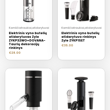
Kamščiatraukiai,atidarytuvai
Kamščiatraukiai,atidarytuvai
Elektrinis vyno butelių
Elektrinis vyno butelių
atidarytuvas Zyle
atidarytuvo rinkinys
ZYKP32WO+DOVANA-
Zyle ZYKP1SET
Taurių dekoracijų
€
35.00
rinkinys
€
28.00