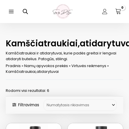
Pereiti
prie
turinio
Main
Menu
Kamščiatraukiai,atidarytuv
Kamščiatraukiai ir atidarytuvai, kurie padės greitai ir lengvai
atidaryti butelius. Patogūs, stilingi.
Pradinis
»
Namų apyvokos prekės
»
Virtuvės reikmenys
»
Kamščiatraukiai,atidarytuvai
Rodomi visi rezultatai: 6
Filtravimas