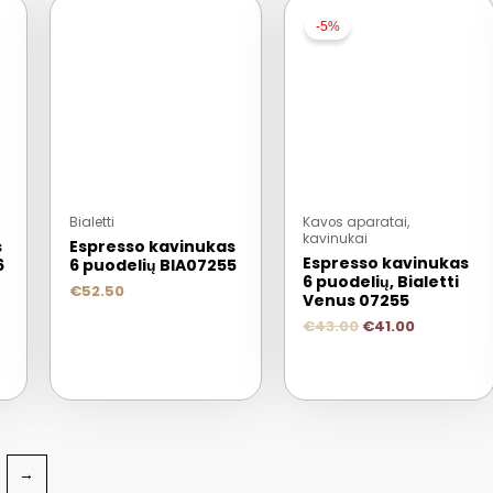
-5%
Bialetti
Kavos aparatai,
kavinukai
s
Espresso kavinukas
Espresso kavinukas
6
6 puodelių BIA07255
6 puodelių, Bialetti
€
52.50
Venus 07255
€
43.00
€
41.00
→