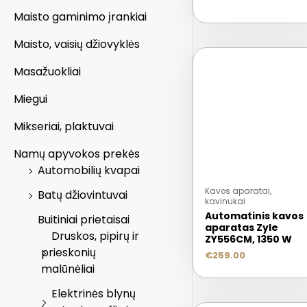
Maisto gaminimo įrankiai
Maisto, vaisių džiovyklės
Masažuokliai
Miegui
Mikseriai, plaktuvai
Namų apyvokos prekės
Automobilių kvapai
Kavos aparatai,
Batų džiovintuvai
kavinukai
Automatinis kavos
Buitiniai prietaisai
aparatas Zyle
Druskos, pipirų ir
ZY556CM, 1350 W
prieskonių
€
259.00
malūnėliai
Elektrinės blynų