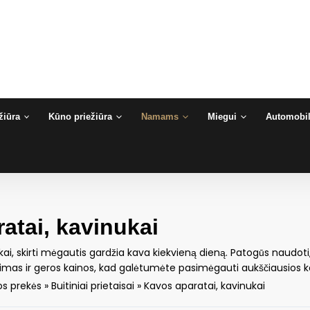
žiūra
Kūno priežiūra
Namams
Miegui
Automobil
atai, kavinukai
ai, skirti mėgautis gardžia kava kiekvieną dieną. Patogūs naudoti, 
inkimas ir geros kainos, kad galėtumėte pasimėgauti aukščiausio
s prekės
»
Buitiniai prietaisai
»
Kavos aparatai, kavinukai