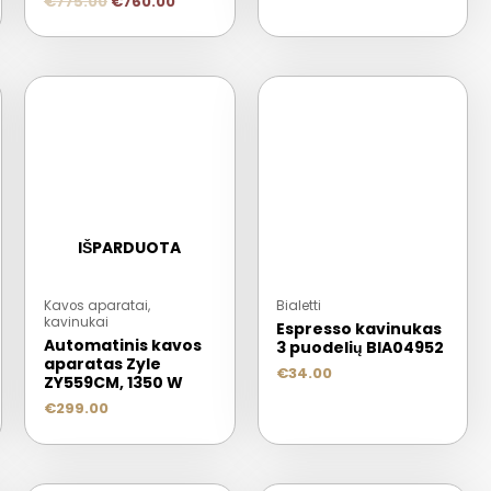
€
775.00
€
760.00
IŠPARDUOTA
Kavos aparatai,
Bialetti
kavinukai
Espresso kavinukas
Automatinis kavos
3 puodelių BIA04952
aparatas Zyle
€
34.00
ZY559CM, 1350 W
€
299.00