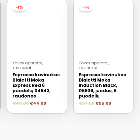
-4%
-4%
Kavos aparatai,
Kavos aparatai,
kavinukai
kavinukai
Espresso kavinukas
Espresso kavinukas
Bialetti Moka
Bialetti Moka
Express Red 6
Induction Black,
puodelių 04943,
06936, juodas, 6
raudonas
puodelių
€
46.00
€
44.00
€
57.00
€
55.00