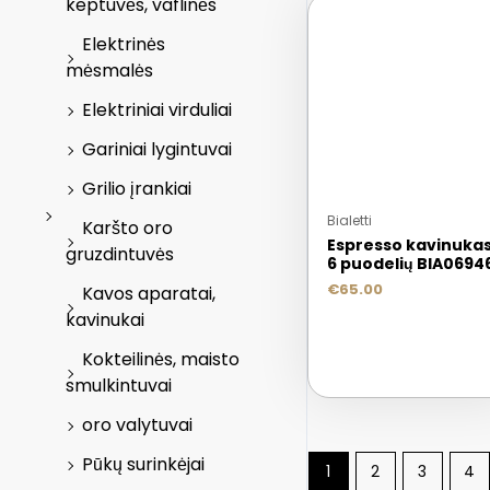
keptuvės, vaflinės
Elektrinės
mėsmalės
Elektriniai virduliai
Gariniai lygintuvai
Grilio įrankiai
Bialetti
Karšto oro
Espresso kavinuka
gruzdintuvės
6 puodelių BIA0694
€
65.00
Kavos aparatai,
kavinukai
Kokteilinės, maisto
smulkintuvai
oro valytuvai
Pūkų surinkėjai
1
2
3
4