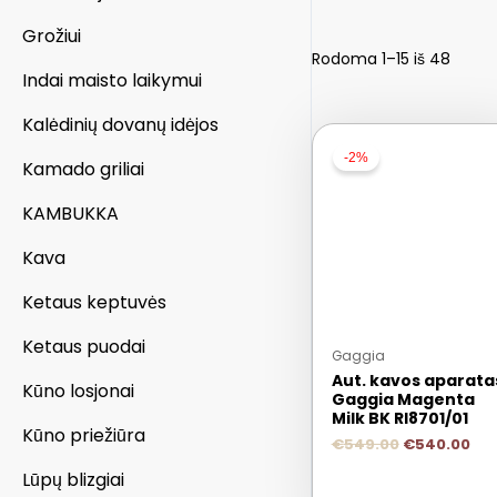
Grožiui
Rodoma 1–15 iš 48
Indai maisto laikymui
Kalėdinių dovanų idėjos
-2%
Kamado griliai
KAMBUKKA
Kava
Ketaus keptuvės
Ketaus puodai
Gaggia
Aut. kavos aparata
Kūno losjonai
Gaggia Magenta
Milk BK RI8701/01
Kūno priežiūra
€
549.00
€
540.00
Lūpų blizgiai