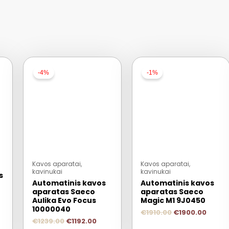
-4%
-1%
Kavos aparatai,
Kavos aparatai,
kavinukai
kavinukai
s
Automatinis kavos
Automatinis kavos
aparatas Saeco
aparatas Saeco
Aulika Evo Focus
Magic M1 9J0450
10000040
€
1910.00
€
1900.00
€
1239.00
€
1192.00