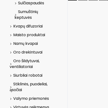
Sulčiaspaudės
Sumuštinių
keptuvės
Kvapų difuzoriai
Maisto produktai
Namų kvapai
Oro drekintuvai
Oro šildytuvai,
ventiliatoriai
Siurbliai robotai
Stiklinės, puodeliai,
ąsočiai
Valymo priemonės
Virtuvės reikmenys