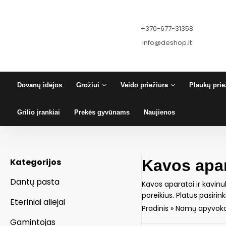
Pereiti
prie
turinio
+370-677-31358
info@deshop.lt
Dovanų idėjos
Grožiui
Veido priežiūra
Plaukų prie
Grilio įrankiai
Prekės gyvūnams
Naujienos
Kategorijos
Kavos apar
Dantų pasta
Kavos aparatai ir kavinuk
poreikius. Platus pasir
Eteriniai aliejai
Pradinis
»
Namų apyvoko
Gamintojas