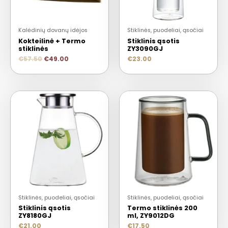
Kalėdinių dovanų idėjos
Stiklinės, puodeliai, ąsočiai
Kokteilinė + Termo
Stiklinis ąsotis
stiklinės
ZY3090GJ
€
57.50
€
49.00
€
23.00
Stiklinės, puodeliai, ąsočiai
Stiklinės, puodeliai, ąsočiai
Stiklinis ąsotis
Termo stiklinės 200
ZY8180GJ
ml, ZY9012DG
€
21.00
€
17.50