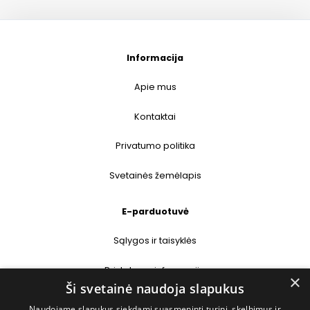
Informacija
Apie mus
Kontaktai
Privatumo politika
Svetainės žemėlapis
E-parduotuvė
Sąlygos ir taisyklės
Pristatymo informacija
×
Ši svetainė naudoja slapukus
Prekių grąžinimas
Naudojame slapukus siekdami suasmeninti turinį, skelbimus ir