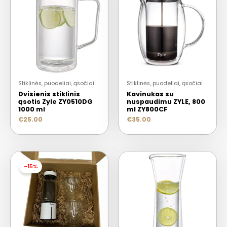
Stiklinės, puodeliai, ąsočiai
Stiklinės, puodeliai, ąsočiai
Dvisienis stiklinis
Kavinukas su
ąsotis Zyle ZY0510DG
nuspaudimu ZYLE, 800
1000 ml
ml ZY800CF
€
25.00
€
35.00
-15%