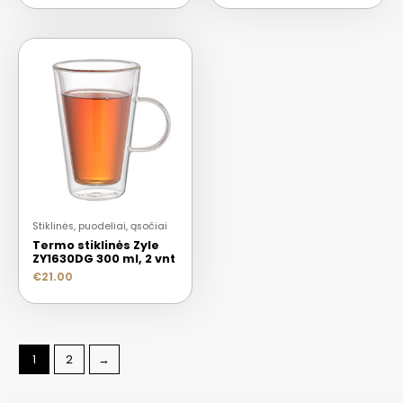
Stiklinės, puodeliai, ąsočiai
Termo stiklinės Zyle
ZY1630DG 300 ml, 2 vnt
€
21.00
1
2
→