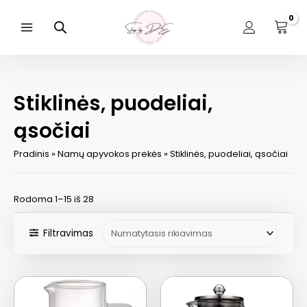
Pereiti
prie
turinio
Main
Menu
Stiklinės, puodeliai,
ąsočiai
Pradinis
»
Namų apyvokos prekės
»
Stiklinės, puodeliai, ąsočiai
Rodoma 1–15 iš 28
Filtravimas