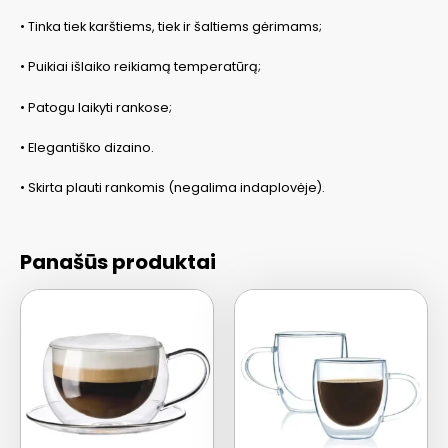
• Tinka tiek karštiems, tiek ir šaltiems gėrimams;
• Puikiai išlaiko reikiamą temperatūrą;
• Patogu laikyti rankose;
• Elegantiško dizaino.
• Skirta plauti rankomis (negalima indaplovėje).
Panašūs produktai