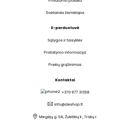
Privatumo politika
Svetainės žemėlapis
E-parduotuvė
Sąlygos ir taisyklės
Pristatymo informacija
Prekių grąžinimas
Kontaktai
+370 677 31358
info@deshop.lt
Megėjų g. 5A, Žukiškių k., Trakų r.