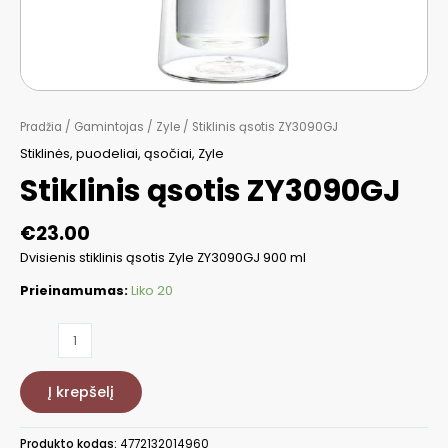
Pradžia
/
Gamintojas
/
Zyle
/ Stiklinis ąsotis ZY3090GJ
Stiklinės, puodeliai, ąsočiai
,
Zyle
Stiklinis ąsotis ZY3090GJ
€
23.00
Dvisienis stiklinis ąsotis Zyle ZY3090GJ 900 ml
Prieinamumas:
Liko 20
produkto
kiekis:
Stiklinis
Į krepšelį
ąsotis
ZY3090GJ
Produkto kodas:
4772132014960