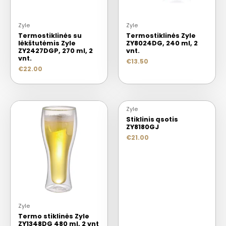
Zyle
Zyle
Termostiklinės su
Termostiklinės Zyle
lėkštutėmis Zyle
ZY8024DG, 240 ml, 2
ZY2427DGP, 270 ml, 2
vnt.
vnt.
€
13.50
€
22.00
Zyle
Stiklinis ąsotis
ZY8180GJ
€
21.00
Zyle
Termo stiklinės Zyle
ZY1348DG 480 ml, 2 vnt