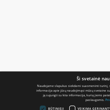
Ši svetainė na
Naudojame slapukus siekdami suasmeninti turinį, sk
informacija apie jūsų naudojimąsi mūsų svetaine su 
ją sujungti su kita informacija, kurią jiems pate
paslaugomis.
Pri
BŪTINIEJI
VEIKIMĄ GERINANT