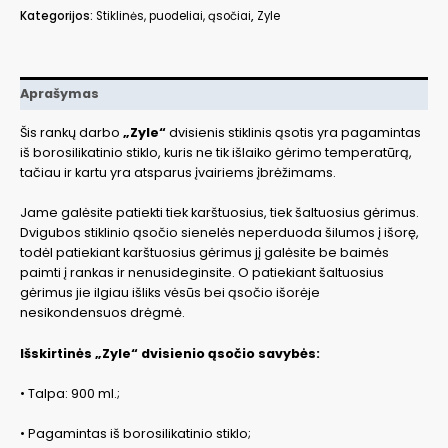
Kategorijos:
Stiklinės, puodeliai, ąsočiai
,
Zyle
Aprašymas
Šis rankų darbo
„Zyle“
dvisienis stiklinis ąsotis yra pagamintas
iš borosilikatinio stiklo, kuris ne tik išlaiko gėrimo temperatūrą,
tačiau ir kartu yra atsparus įvairiems įbrėžimams.
Jame galėsite patiekti tiek karštuosius, tiek šaltuosius gėrimus.
Dvigubos stiklinio ąsočio sienelės neperduoda šilumos į išorę,
todėl patiekiant karštuosius gėrimus jį galėsite be baimės
paimti į rankas ir nenusideginsite. O patiekiant šaltuosius
gėrimus jie ilgiau išliks vėsūs bei ąsočio išorėje
nesikondensuos drėgmė.
Išskirtinės „Zyle“ dvisienio ąsočio savybės:
• Talpa: 900 ml.;
• Pagamintas iš borosilikatinio stiklo;