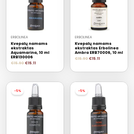
ERBOLINEA
ERBOLINEA
Kvepalų namams
Kvepalų namams
ekstraktas
ekstraktas Erbolinea
Aquamarina, 10 ml
Ambra ERB70006, 10 ml
ERB130006
€
15.90
€
15.11
€
15.90
€
15.11
-5%
-5%