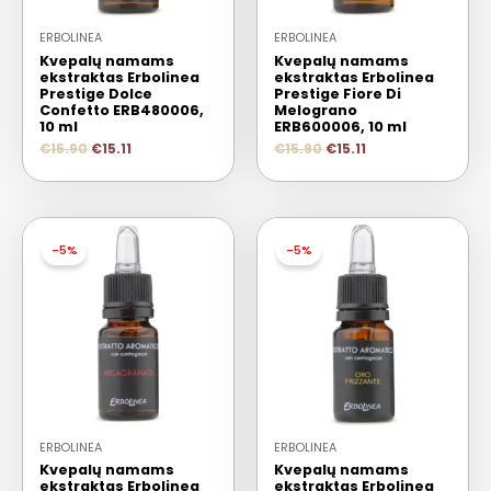
ERBOLINEA
ERBOLINEA
Kvepalų namams
Kvepalų namams
ekstraktas Erbolinea
ekstraktas Erbolinea
Prestige Dolce
Prestige Fiore Di
Confetto ERB480006,
Melograno
10 ml
ERB600006, 10 ml
€
15.90
€
15.11
€
15.90
€
15.11
-5%
-5%
ERBOLINEA
ERBOLINEA
Kvepalų namams
Kvepalų namams
ekstraktas Erbolinea
ekstraktas Erbolinea