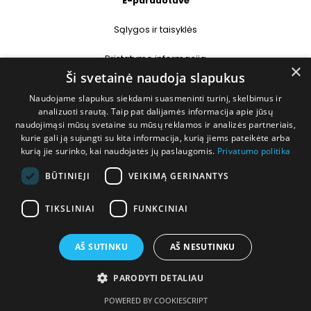
E-parduotuvė
Sąlygos ir taisyklės
Pristatymo informacija
×
Ši svetainė naudoja slapukus
Prekių grąžinimas
Naudojame slapukus siekdami suasmeninti turinį, skelbimus ir
analizuoti srautą. Taip pat dalijamės informacija apie jūsų
naudojimąsi mūsų svetaine su mūsų reklamos ir analizės partneriais,
Kontaktai
kurie gali ją sujungti su kita informacija, kurią jiems pateikėte arba
kurią jie surinko, kai naudojatės jų paslaugomis.
Privatumo politika
+370 677 31358
BŪTINIEJI
VEIKIMĄ GERINANTYS
info@deshop.lt
TIKSLINIAI
FUNKCINIAI
Megėjų g. 5A, Žukiškių k., Trakų r.
AŠ SUTINKU
AŠ NESUTINKU
PARODYTI DETALIAU
Visos teisės saugomos © 2026 DEshop.lt
POWERED BY COOKIESCRIPT