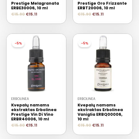
Prestige Melagranata
Prestige Oro Frizzante
ERBE30006, 10 ml
ERBT20006, 10 ml
€
15.90
€
15.11
€
15.90
€
15.11
-5%
-5%
ERBOLINEA
ERBOLINEA
Kvepalų namams
Kvepalų namams
ekstraktas Erbolinea
ekstraktas Erbolinea
Prestige Vin Di Vino
Vaniglia ERBQ00006,
ERBR40006, 10 ml
10 ml
€
15.90
€
15.11
€
15.90
€
15.11