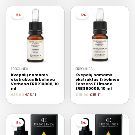
-5%
-5%
ERBOLINEA
ERBOLINEA
Kvepalų namams
Kvepalų namams
ekstraktas Erbolinea
ekstraktas Erbolinea
Verbena ERBR10006, 10
Zenzero E Limone
ml
ERBS60006, 10 ml
€
15.90
€
15.11
€
15.90
€
15.11
-5%
-5%