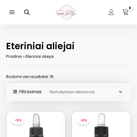
Pereiti
prie
turinio
Main
Menu
Eteriniai aliejai
Pradinis
»
Eteriniai aliejai
Rodomi visi rezultatai: 15
Filtravimas
-5%
-5%