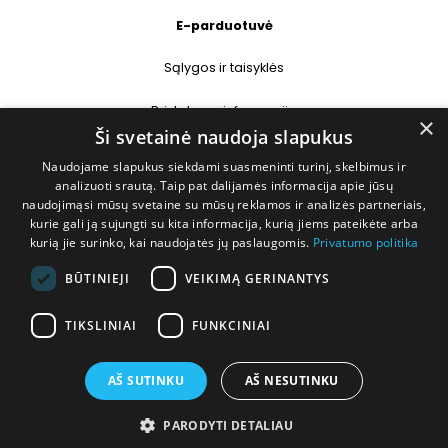
E-parduotuvė
Sąlygos ir taisyklės
Pristatymo informacija
×
Ši svetainė naudoja slapukus
Prekių grąžinimas
Naudojame slapukus siekdami suasmeninti turinį, skelbimus ir
analizuoti srautą. Taip pat dalijamės informacija apie jūsų
naudojimąsi mūsų svetaine su mūsų reklamos ir analizės partneriais,
Kontaktai
kurie gali ją sujungti su kita informacija, kurią jiems pateikėte arba
kurią jie surinko, kai naudojatės jų paslaugomis.
Privatumo politika
+370 677 31358
BŪTINIEJI
VEIKIMĄ GERINANTYS
info@deshop.lt
TIKSLINIAI
FUNKCINIAI
Megėjų g. 5A, Žukiškių k., Trakų r.
AŠ SUTINKU
AŠ NESUTINKU
PARODYTI DETALIAU