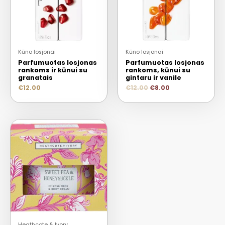
Kūno losjonai
Kūno losjonai
Parfumuotas losjonas
Parfumuotas losjonas
rankoms ir kūnui su
rankoms, kūnui su
granatais
gintaru ir vanile
€
12.00
€
12.00
€
8.00
Heathcote & Ivory