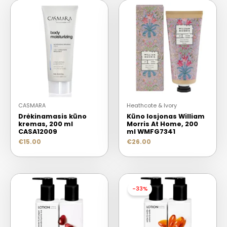
CASMARA
Heathcote & Ivory
Drėkinamasis kūno
Kūno losjonas William
kremas, 200 ml
Morris At Home, 200
CASA12009
ml WMFG7341
€
15.00
€
26.00
-33%