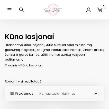
Pereiti
prie
turinio
Main
Menu
Kūno losjonai
Drėkinantys kūno losjonai, kurie suteikia odai minkštumą,
glotnumą ir ilgalaikę drėgmę. Platus pasirinkimas, žinomi prekių
ženklai ir geros kainos, užtikrinantys aukštą kokybę ir
patikimumą.
Pradinis
»
Kūno losjonai
Rodomi visi rezultatai: 5
Filtravimas