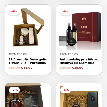
-18%
-14%
AROMATIC 89
AROMATIC 89
89 Aromatic Dušo gelis
Automobilių priežiūros
+ šveitiklis + Purškiklis
rinkinys 89 Aromatic
€
55.00
€
45.00
€
29.00
€
25.00
-21%
-17%