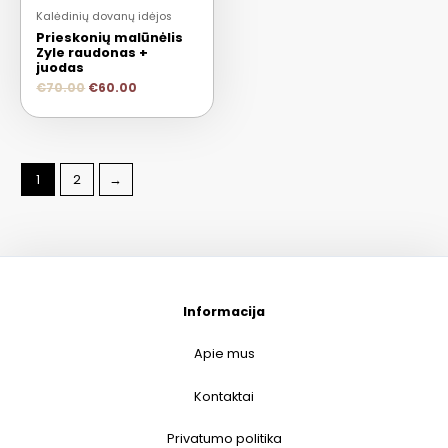
Kalėdinių dovanų idėjos
Prieskonių malūnėlis
Zyle raudonas +
juodas
€
70.00
€
60.00
1
2
→
Informacija
Apie mus
Kontaktai
Privatumo politika