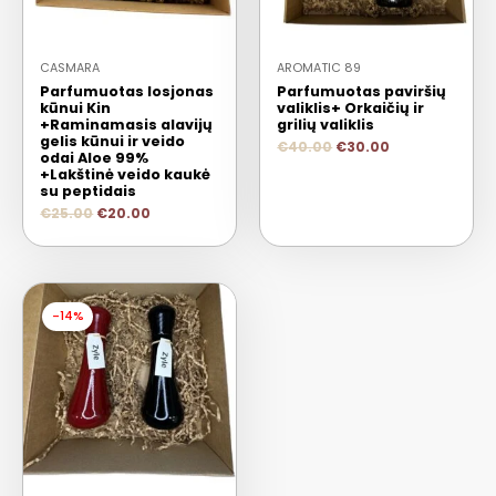
CASMARA
AROMATIC 89
Parfumuotas losjonas
Parfumuotas paviršių
kūnui Kin
valiklis+ Orkaičių ir
+Raminamasis alavijų
grilių valiklis
gelis kūnui ir veido
€
40.00
€
30.00
odai Aloe 99%
+Lakštinė veido kaukė
su peptidais
€
25.00
€
20.00
-14%