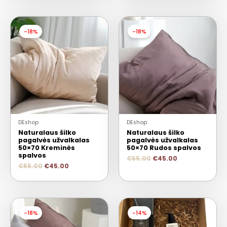
-18%
-18%
DEshop
DEshop
Naturalaus šilko
Naturalaus šilko
pagalvės užvalkalas
pagalvės užvalkalas
50×70 Kreminės
50×70 Rudos spalvos
spalvos
€
55.00
€
45.00
€
55.00
€
45.00
-18%
-14%