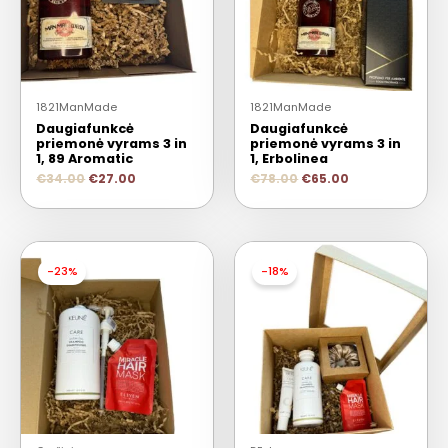
1821ManMade
1821ManMade
Daugiafunkcė
Daugiafunkcė
priemonė vyrams 3 in
priemonė vyrams 3 in
1, 89 Aromatic
1, Erbolinea
€
34.00
€
27.00
€
78.00
€
65.00
-23%
-18%