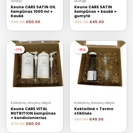
Grožiui
DEshop
Keune CARE SATIN OIL
Keune CARE SATIN
šampūnas 1000 ml +
šampūnas + kaukė +
Kaukė
gumytė
€
65.00
€
50.00
€
55.00
€
45.00
-17%
-15%
Kalėdinių dovanų idėjos
Kalėdinių dovanų idėjos
Keune CARE VITAL
Kokteilinė + Termo
NUTRITION šampūnas
stiklinės
+ kondicionierius
€
57.50
€
49.00
€
72.00
€
60.00