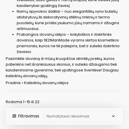
kasdienybei ypatingą žavesį.
Namų apyvokos daiktai – nuo elegantiškų vyno butelių
atidarytuvų iki dekoratyvinių stiklinų rinkinių ir termo
puodelių, kurie pridės jaukumo jūsų namams ir džiugins
artimuosius.
Prabangios dovanų idėjos – kokybiškos ir išskirtinės
dovanos, kaip 1821ManMade vyrams skirtos kosmetikos
priemonės, kurios ne tik palepins, bet ir suteiks išskirtinio
žavesio.
Pasirinkite dovaną iš mūsų kruopščiai atrinktų prekių, kurios
patenkins net išrankiausius skonius, ir suteiks džiaugsmo tiek
kasdieniniame gyvenime, tiek ypatingose šventėse! Daugiau
kalėdinių dovanų idėjų.
Pradinis
»
Kalėdinių dovanų idėjos
Rodoma 1–15 iš 22
Filtravimas