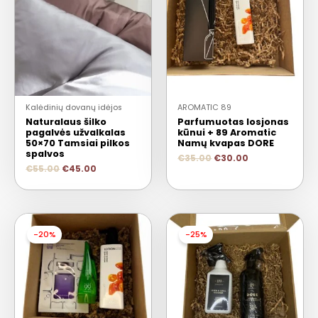
Kalėdinių dovanų idėjos
AROMATIC 89
Naturalaus šilko
Parfumuotas losjonas
pagalvės užvalkalas
kūnui + 89 Aromatic
50×70 Tamsiai pilkos
Namų kvapas DORE
spalvos
€
35.00
€
30.00
€
55.00
€
45.00
-20%
-25%