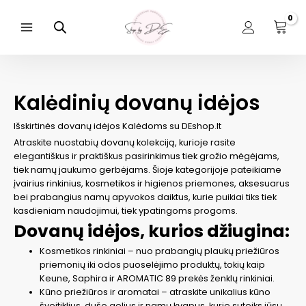
Pereiti
prie
turinio
Main
Menu
Kalėdinių dovanų idėjos
Išskirtinės dovanų idėjos Kalėdoms su DEshop.lt
Atraskite nuostabių dovanų kolekciją, kurioje rasite
elegantiškus ir praktiškus pasirinkimus tiek grožio mėgėjams,
tiek namų jaukumo gerbėjams. Šioje kategorijoje pateikiame
įvairius rinkinius, kosmetikos ir higienos priemones, aksesuarus
bei prabangius namų apyvokos daiktus, kurie puikiai tiks tiek
kasdieniam naudojimui, tiek ypatingoms progoms.
Dovanų idėjos, kurios džiugina:
Kosmetikos rinkiniai – nuo prabangių plaukų priežiūros
priemonių iki odos puoselėjimo produktų, tokių kaip
Keune, Saphira ir AROMATIC 89 prekės ženklų rinkiniai.
Kūno priežiūros ir aromatai – atraskite unikalius kūno
šveitiklius, dušo gelius ir namų kvapus, kurie suteiks jūsų