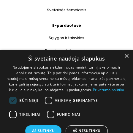
Svetainės žemėlapis
E-parduotuvė
Sąlygos ir taisyklės
Pristatymo informacija
×
Ši svetainė naudoja slapukus
Prekių grąžinimas
Naudojame slapukus siekdami suasmeninti turinį, skelbimus ir
analizuoti srautą. Taip pat dalijamės informacija apie jūsų
naudojimąsi mūsų svetaine su mūsų reklamos ir analizės partneriais,
Kontaktai
kurie gali ją sujungti su kita informacija, kurią jiems pateikėte arba
kurią jie surinko, kai naudojatės jų paslaugomis.
Privatumo politika
+370 677 31358
BŪTINIEJI
VEIKIMĄ GERINANTYS
info@deshop.lt
TIKSLINIAI
FUNKCINIAI
Megėjų g. 5A, Žukiškių k., Trakų r.
AŠ SUTINKU
AŠ NESUTINKU