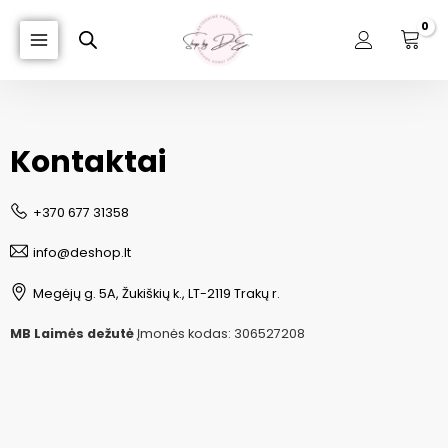
Kontaktai
+370 677 31358
info@deshop.lt
Megėjų g. 5A, Žukiškių k., LT-2119 Trakų r.
MB Laimės dežutė
Įmonės kodas: 306527208