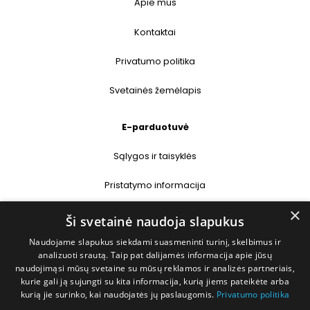
Apie mus
Kontaktai
Privatumo politika
Svetainės žemėlapis
E-parduotuvė
Sąlygos ir taisyklės
Pristatymo informacija
×
Prekių grąžinimas
Ši svetainė naudoja slapukus
Naudojame slapukus siekdami suasmeninti turinį, skelbimus ir
Kontaktai
analizuoti srautą. Taip pat dalijamės informacija apie jūsų
naudojimąsi mūsų svetaine su mūsų reklamos ir analizės partneriais,
+370 677 31358
kurie gali ją sujungti su kita informacija, kurią jiems pateikėte arba
kurią jie surinko, kai naudojatės jų paslaugomis.
Privatumo politika
info@deshop.lt