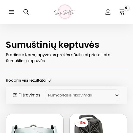
Pereiti
prie
turinio
Main
Menu
Sumuštinių keptuvės
Pradinis
»
Namų apyvokos prekės
»
Buitiniai prietaisai
»
Sumuštinių keptuvės
Rodomi visi rezultatai: 6
Filtravimas
-15%