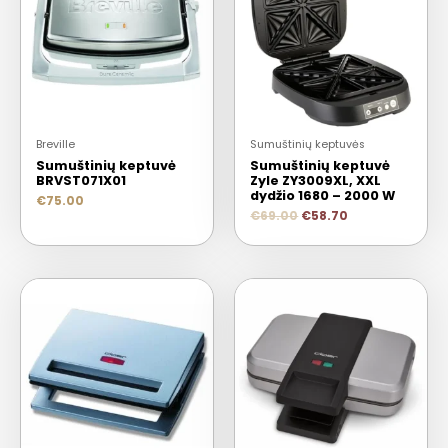
Breville
Sumuštinių keptuvės
Sumuštinių keptuvė
Sumuštinių keptuvė
BRVST071X01
Zyle ZY3009XL, XXL
dydžio 1680 – 2000 W
€
75.00
€
69.00
€
58.70