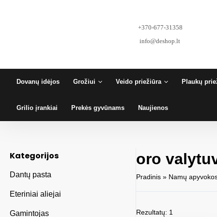
Pereiti
prie
turinio
+370-677-31358
info@deshop.lt
Dovanų idėjos
Grožiui
Veido priežiūra
Plaukų prie
Grilio įrankiai
Prekės gyvūnams
Naujienos
Kategorijos
oro valytu
Dantų pasta
Pradinis
»
Namų apyvokos
Eteriniai aliejai
Rezultatų: 1
Gamintojas