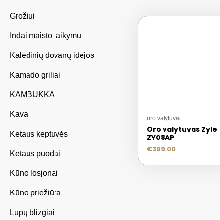
Grožiui
Indai maisto laikymui
Kalėdinių dovanų idėjos
Kamado griliai
KAMBUKKA
Kava
oro valytuvai
Oro valytuvas Zyle
Ketaus keptuvės
ZY08AP
€
399.00
Ketaus puodai
Kūno losjonai
Kūno priežiūra
Lūpų blizgiai