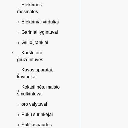
Elektrinės
mėsmalės
Elektriniai virduliai
Gariniai lygintuvai
Grilio įrankiai
Karšto oro
gruzdintuvės
Kavos aparatai,
kavinukai
Kokteilinės, maisto
smulkintuvai
oro valytuvai
Pūkų surinkėjai
Sulčiaspaudės