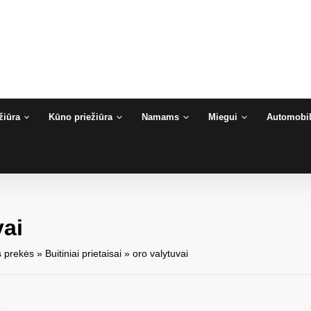
žiūra
Kūno priežiūra
Namams
Miegui
Automobil
vai
 prekės
»
Buitiniai prietaisai
»
oro valytuvai