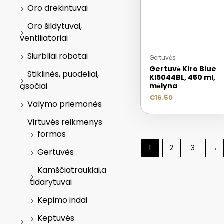
Oro drekintuvai
Oro šildytuvai,
ventiliatoriai
Siurbliai robotai
Gertuvės
Gertuvė Kiro Blue
Stiklinės, puodeliai,
KI5044BL, 450 ml,
ąsočiai
mėlyna
€
16.50
Valymo priemonės
Virtuvės reikmenys
formos
1
2
3
→
Gertuvės
Kamščiatraukiai,a
tidarytuvai
Kepimo indai
Keptuvės