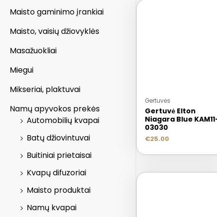
Maisto gaminimo įrankiai
Maisto, vaisių džiovyklės
Masažuokliai
Miegui
Mikseriai, plaktuvai
Gertuvės
Namų apyvokos prekės
Gertuvė Elton
Niagara Blue KAM11
Automobilių kvapai
03030
Batų džiovintuvai
€
25.00
Buitiniai prietaisai
Kvapų difuzoriai
Maisto produktai
Namų kvapai