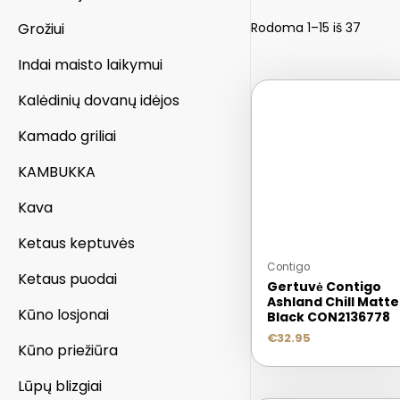
Grožiui
Rodoma 1–15 iš 37
Indai maisto laikymui
Kalėdinių dovanų idėjos
Kamado griliai
KAMBUKKA
Kava
Ketaus keptuvės
Contigo
Ketaus puodai
Gertuvė Contigo
Ashland Chill Matte
Kūno losjonai
Black CON2136778
€
32.95
Kūno priežiūra
Lūpų blizgiai