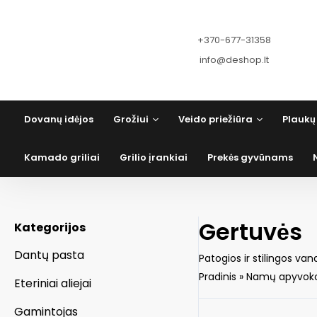
Pereiti
prie
turinio
+370-677-31358
info@deshop.lt
Dovanų idėjos
Grožiui
Veido priežiūra
Plaukų 
Kamado griliai
Grilio įrankiai
Prekės gyvūnams
Gertuvės
Kategorijos
Dantų pasta
Patogios ir stilingos v
Pradinis
»
Namų apyvoko
Eteriniai aliejai
Gamintojas