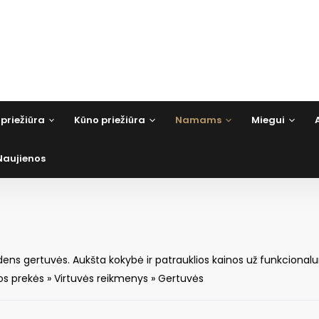
priežiūra
Kūno priežiūra
Namams
Miegui
Naujienos
andens gertuvės. Aukšta kokybė ir patrauklios kainos už funkciona
s prekės
»
Virtuvės reikmenys
»
Gertuvės