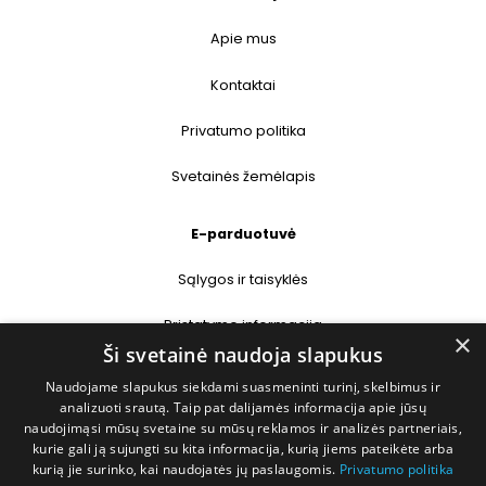
Apie mus
Kontaktai
Privatumo politika
Svetainės žemėlapis
E-parduotuvė
Sąlygos ir taisyklės
Pristatymo informacija
×
Ši svetainė naudoja slapukus
Prekių grąžinimas
Naudojame slapukus siekdami suasmeninti turinį, skelbimus ir
analizuoti srautą. Taip pat dalijamės informacija apie jūsų
naudojimąsi mūsų svetaine su mūsų reklamos ir analizės partneriais,
Kontaktai
kurie gali ją sujungti su kita informacija, kurią jiems pateikėte arba
kurią jie surinko, kai naudojatės jų paslaugomis.
Privatumo politika
+370 677 31358