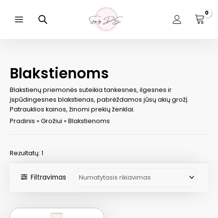
Pereiti
prie
turinio
Main
Menu
Blakstienoms
Blakstienų priemonės suteikia tankesnes, ilgesnes ir
įspūdingesnes blakstienas, pabrėždamos jūsų akių grožį.
Patrauklios kainos, žinomi prekių ženklai.
Pradinis
»
Grožiui
»
Blakstienoms
Rezultatų: 1
Filtravimas