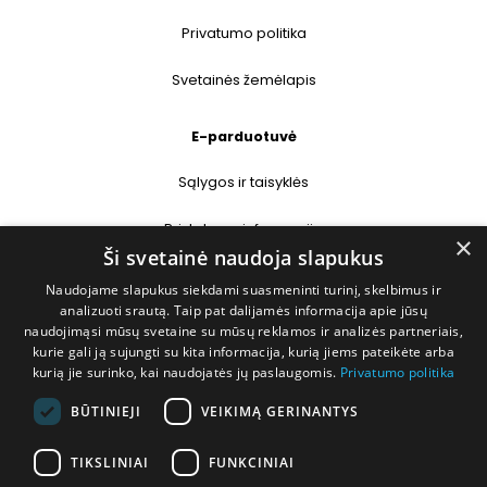
Privatumo politika
Svetainės žemėlapis
E-parduotuvė
Sąlygos ir taisyklės
Pristatymo informacija
×
Ši svetainė naudoja slapukus
Prekių grąžinimas
Naudojame slapukus siekdami suasmeninti turinį, skelbimus ir
analizuoti srautą. Taip pat dalijamės informacija apie jūsų
naudojimąsi mūsų svetaine su mūsų reklamos ir analizės partneriais,
Kontaktai
kurie gali ją sujungti su kita informacija, kurią jiems pateikėte arba
kurią jie surinko, kai naudojatės jų paslaugomis.
Privatumo politika
+370 677 31358
BŪTINIEJI
VEIKIMĄ GERINANTYS
info@deshop.lt
TIKSLINIAI
FUNKCINIAI
Megėjų g. 5A, Žukiškių k., Trakų r.