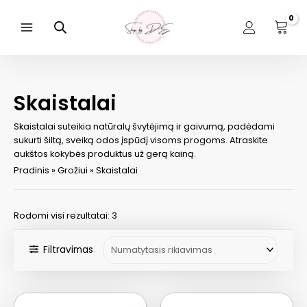
Pereiti
prie
turinio
Main
Menu
Skaistalai
Skaistalai suteikia natūralų švytėjimą ir gaivumą, padėdami
sukurti šiltą, sveiką odos įspūdį visoms progoms. Atraskite
aukštos kokybės produktus už gerą kainą.
Pradinis
»
Grožiui
»
Skaistalai
Rodomi visi rezultatai: 3
Filtravimas