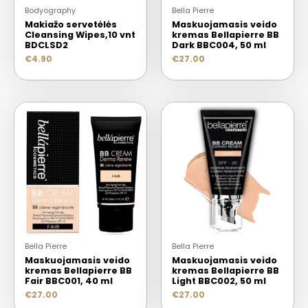
Bodyography
Bella Pierre
Makiažo servetėlės
Maskuojamasis veido
Cleansing Wipes,10 vnt
kremas Bellapierre BB
BDCLSD2
Dark BBC004, 50 ml
€
4.90
€
27.00
Bella Pierre
Bella Pierre
Maskuojamasis veido
Maskuojamasis veido
kremas Bellapierre BB
kremas Bellapierre BB
Fair BBC001, 40 ml
Light BBC002, 50 ml
€
27.00
€
27.00