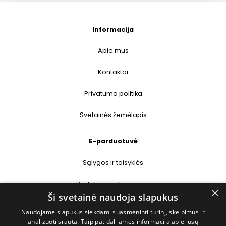
Informacija
Apie mus
Kontaktai
Privatumo politika
Svetainės žemėlapis
E-parduotuvė
Sąlygos ir taisyklės
Pristatymo informacija
×
Ši svetainė naudoja slapukus
Prekių grąžinimas
Naudojame slapukus siekdami suasmeninti turinį, skelbimus ir
analizuoti srautą. Taip pat dalijamės informacija apie jūsų