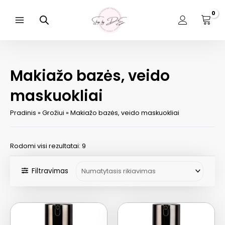
Pereiti
prie
turinio
Main
Menu
Makiažo bazės, veido
maskuokliai
Pradinis
»
Grožiui
»
Makiažo bazės, veido maskuokliai
Rodomi visi rezultatai: 9
Filtravimas