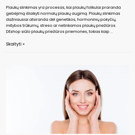
Plaukų slinkimas yra procesas, kai plaukų folikulai praranda
gebėjimą išlaikyti normalų plaukų augimą. Plaukų slinkimas
dažniausiai atsiranda dėl genetikos, hormoninių pokyčių,
mitybos trūkumų, streso ar netinkamos plaukų priežiūros.
DEshop siūlo plaukų priežiūros priemones, tokias kaip …
Plaukų
Skaityti »
slinkimo
priežastys
ir
gydymo
būdai