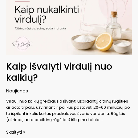
Kaip išvalyti virdulį nuo
kalkių?
Naujienos
Virdulį nuo kalkių greičiausia išvalyti užpildant jį citrinų rūgšties
ar acto tirpalu, užvirinant ir palikus pastovėti 20–60 minučių, po
to išpilant ir kelis kartus praskalavus švariu vandeniu. Rūgštis
(citrinos, acto ar citrinų rūgšties) ištirpina kalcio …
Kaip
Skaityti »