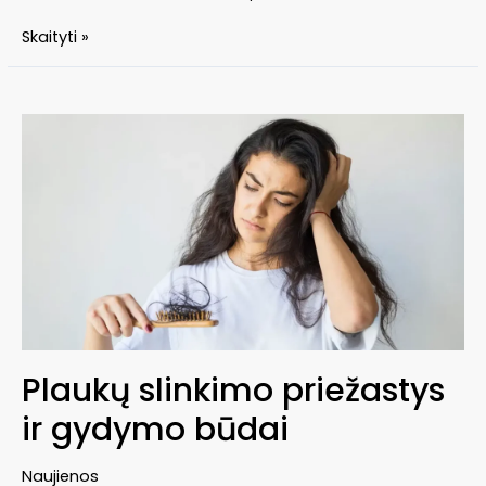
Giluminiai
Skaityti »
spuogai:
šalinimo
ir
priežiūros
būdai
Plaukų slinkimo priežastys
ir gydymo būdai
Naujienos