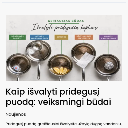
išvalyti
virdulį
nuo
kalkių?
Kaip išvalyti pridegusį
puodą: veiksmingi būdai
Naujienos
Pridegusį puodą greičiausiai išvalysite užpylę dugną vandeniu,