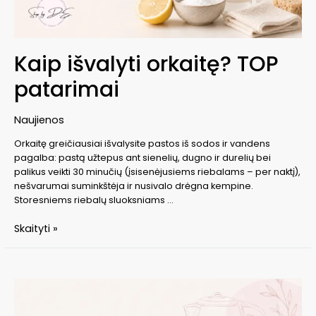
Kaip išvalyti orkaitę? TOP
patarimai
Naujienos
Orkaitę greičiausiai išvalysite pastos iš sodos ir vandens
pagalba: pastą užtepus ant sienelių, dugno ir durelių bei
palikus veikti 30 minučių (įsisenėjusiems riebalams – per naktį),
nešvarumai suminkštėja ir nusivalo drėgna kempine.
Storesniems riebalų sluoksniams …
Kaip
Skaityti »
išvalyti
orkaitę?
TOP
patarimai