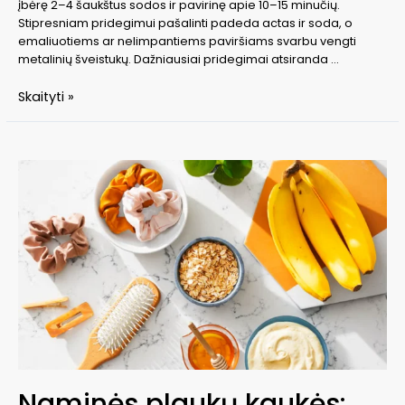
įbėrę 2–4 šaukštus sodos ir pavirinę apie 10–15 minučių.
Stipresniam pridegimui pašalinti padeda actas ir soda, o
emaliuotiems ar nelimpantiems paviršiams svarbu vengti
metalinių šveistukų. Dažniausiai pridegimai atsiranda …
Kaip
Skaityti »
išvalyti
pridegusį
puodą:
veiksmingi
būdai
Naminės plaukų kaukės: