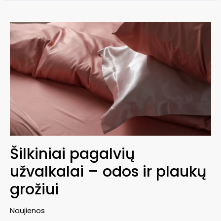
plaukams:
stipresni
ir
glotnesni
plaukai
Šilkiniai pagalvių
užvalkalai – odos ir plaukų
grožiui
Naujienos