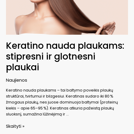
Keratino nauda plaukams:
stipresni ir glotnesni
plaukai
Naujienos
Keratino nauda plaukams – tai baltymo poveikis plaukų
struktūrai, tvirtumui ir blizgesiui. Keratinas sudaro iki 80 %
žmogaus plaukų, nes juose dominuoja baltymai (proteinų
kiekis – apie 65–95 %). Keratinas atkuria pažeistą plaukų
sluoksnį, sumažina lūžinėjimą ir …
Keratino
Skaityti »
nauda