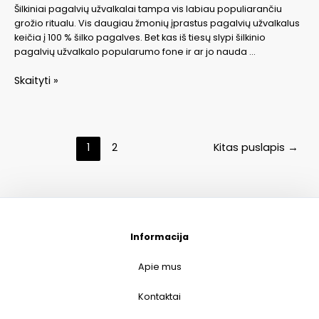
Šilkiniai pagalvių užvalkalai tampa vis labiau populiarančiu
grožio ritualu. Vis daugiau žmonių įprastus pagalvių užvalkalus
keičia į 100 % šilko pagalves. Bet kas iš tiesų slypi šilkinio
pagalvių užvalkalo popularumo fone ir ar jo nauda …
Šilkiniai
Skaityti »
pagalvių
užvalkalai
–
odos
Navigacija
1
2
Kitas puslapis
→
ir
tarp
plaukų
įrašų
grožiui
Informacija
Apie mus
Kontaktai