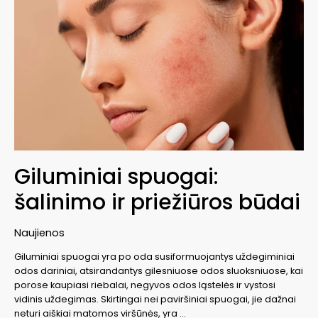
Giluminiai spuogai:
šalinimo ir priežiūros būdai
Naujienos
Giluminiai spuogai yra po oda susiformuojantys uždegiminiai
odos dariniai, atsirandantys gilesniuose odos sluoksniuose, kai
porose kaupiasi riebalai, negyvos odos ląstelės ir vystosi
vidinis uždegimas. Skirtingai nei paviršiniai spuogai, jie dažnai
neturi aiškiai matomos viršūnės, yra …