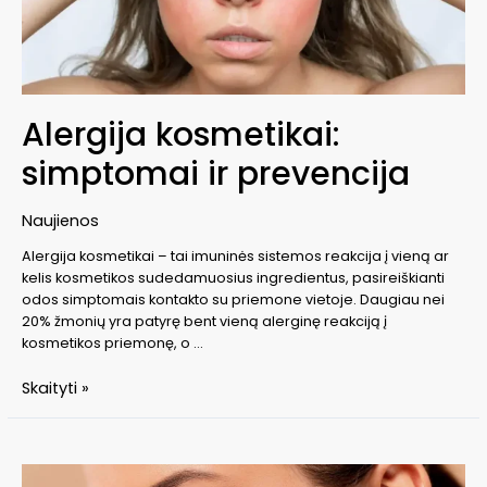
Alergija kosmetikai:
simptomai ir prevencija
Naujienos
Alergija kosmetikai – tai imuninės sistemos reakcija į vieną ar
kelis kosmetikos sudedamuosius ingredientus, pasireiškianti
odos simptomais kontakto su priemone vietoje. Daugiau nei
20% žmonių yra patyrę bent vieną alerginę reakciją į
kosmetikos priemonę, o …
Alergija
Skaityti »
kosmetikai:
simptomai
ir
prevencija