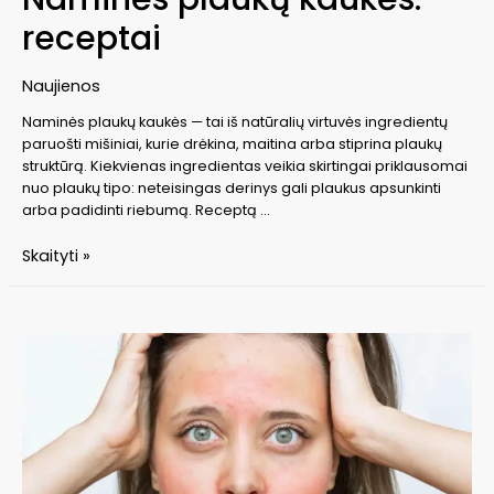
receptai
Naujienos
Naminės plaukų kaukės — tai iš natūralių virtuvės ingredientų
paruošti mišiniai, kurie drėkina, maitina arba stiprina plaukų
struktūrą. Kiekvienas ingredientas veikia skirtingai priklausomai
nuo plaukų tipo: neteisingas derinys gali plaukus apsunkinti
arba padidinti riebumą. Receptą …
Naminės
Skaityti »
plaukų
kaukės:
receptai