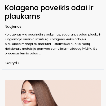
Kolageno poveikis odai ir
plaukams
Naujienos
Kolagenas yra pagrindinis baltymas, sudarantis odos, plaukų ir
jungiamojo audinio struktūrą. Kolageno kiekis odoje ir
plaukuose mažėja su amžiumi – statistiškai nuo 25 metų
kiekvienais metais jo gamyba sumažėja maždaug 1–1,5 %. Šis
procesas lemia odos …
Kolageno
Skaityti »
poveikis
odai
ir
plaukams