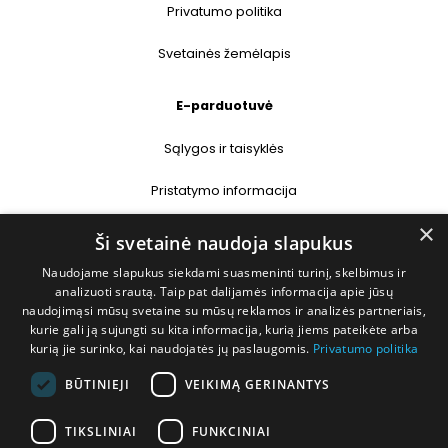
Privatumo politika
Svetainės žemėlapis
E-parduotuvė
Sąlygos ir taisyklės
Pristatymo informacija
×
Prekių grąžinimas
Ši svetainė naudoja slapukus
Naudojame slapukus siekdami suasmeninti turinį, skelbimus ir
Kontaktai
analizuoti srautą. Taip pat dalijamės informacija apie jūsų
naudojimąsi mūsų svetaine su mūsų reklamos ir analizės partneriais,
+370 677 31358
kurie gali ją sujungti su kita informacija, kurią jiems pateikėte arba
kurią jie surinko, kai naudojatės jų paslaugomis.
Privatumo politika
info@deshop.lt
BŪTINIEJI
VEIKIMĄ GERINANTYS
Megėjų g. 5A, Žukiškių k., Trakų r.
TIKSLINIAI
FUNKCINIAI