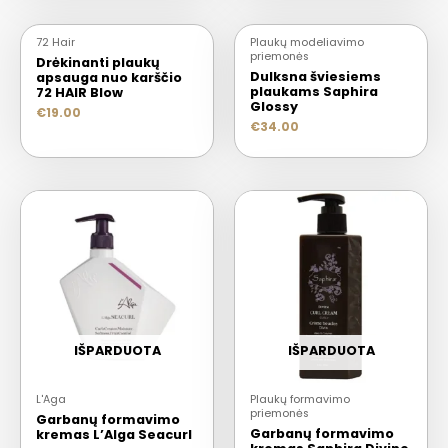
72 Hair
Plaukų modeliavimo
priemonės
Drėkinanti plaukų
Dulksna šviesiems
apsauga nuo karščio
plaukams Saphira
72 HAIR Blow
Glossy
€
19.00
€
34.00
IŠPARDUOTA
IŠPARDUOTA
L'Aga
Plaukų formavimo
priemonės
Garbanų formavimo
Garbanų formavimo
kremas L’Alga Seacurl