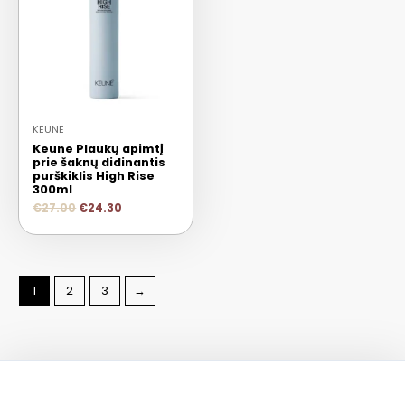
KEUNE
Keune Plaukų apimtį
prie šaknų didinantis
purškiklis High Rise
300ml
€
27.00
€
24.30
1
2
3
→