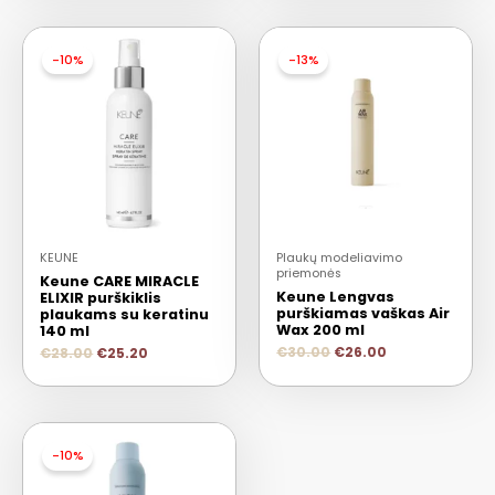
-10%
-13%
KEUNE
Plaukų modeliavimo
priemonės
Keune CARE MIRACLE
Keune Lengvas
ELIXIR purškiklis
purškiamas vaškas Air
plaukams su keratinu
Wax 200 ml
140 ml
€
30.00
€
26.00
€
28.00
€
25.20
-10%