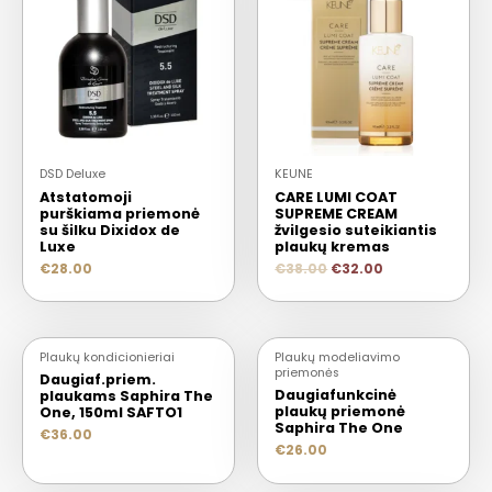
DSD Deluxe
KEUNE
Atstatomoji
CARE LUMI COAT
purškiama priemonė
SUPREME CREAM
su šilku Dixidox de
žvilgesio suteikiantis
Luxe
plaukų kremas
€
28.00
€
38.00
€
32.00
IŠPARDUOTA
Plaukų kondicionieriai
Plaukų modeliavimo
priemonės
Daugiaf.priem.
Daugiafunkcinė
plaukams Saphira The
plaukų priemonė
One, 150ml SAFTO1
Saphira The One
€
36.00
€
26.00