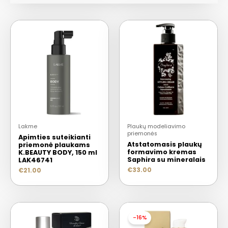
Lakme
Plaukų modeliavimo
priemonės
Apimties suteikianti
Atstatomasis plaukų
priemonė plaukams
formavimo kremas
K.BEAUTY BODY, 150 ml
Saphira su mineralais
LAK46741
€
33.00
€
21.00
-16%