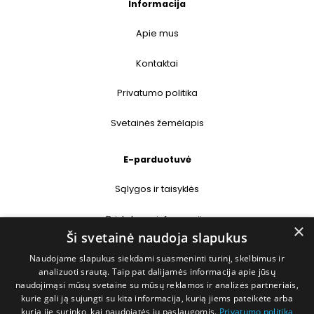
Informacija
Apie mus
Kontaktai
Privatumo politika
Svetainės žemėlapis
E-parduotuvė
Sąlygos ir taisyklės
Pristatymo informacija
×
Ši svetainė naudoja slapukus
Prekių grąžinimas
Naudojame slapukus siekdami suasmeninti turinį, skelbimus ir
analizuoti srautą. Taip pat dalijamės informacija apie jūsų
naudojimąsi mūsų svetaine su mūsų reklamos ir analizės partneriais,
Kontaktai
kurie gali ją sujungti su kita informacija, kurią jiems pateikėte arba
kurią jie surinko, kai naudojatės jų paslaugomis.
Privatumo politika