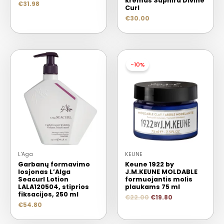
kremas Saphira Divine
€
31.98
Curl
€
30.00
-10%
L'Aga
KEUNE
Garbanų formavimo
Keune 1922 by
losjonas L’Alga
J.M.KEUNE MOLDABLE
Seacurl Lotion
formuojantis molis
LALA120504, stiprios
plaukams 75 ml
fiksacijos, 250 ml
€
22.00
€
19.80
€
54.80