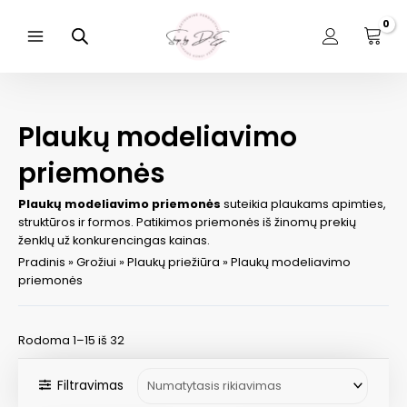
Pereiti
prie
turinio
Main
Menu
Plaukų modeliavimo
priemonės
Plaukų modeliavimo priemonės
suteikia plaukams apimties,
struktūros ir formos. Patikimos priemonės iš žinomų prekių
ženklų už konkurencingas kainas.
Pradinis
»
Grožiui
»
Plaukų priežiūra
»
Plaukų modeliavimo
priemonės
Rodoma 1–15 iš 32
Filtravimas