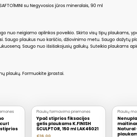
AFTO1MINI su Negyvosios jūros mineralais, 90 ml
ugo nuo neigiamo aplinkos poveikio. Skirta visų tipų plaukams, yp
si. Saugo plaukus nuo karščio, džiovinimo metu. Saugo dažytų pla
ą šukuoseną. Saugo nuo išsišakojusių galiukų. Suteikia plaukams ap
nų plaukų. Formuokite įprastai.
iemonės
Plaukų formavimo priemonės
Plaukų mo
mo
Ypač stiprios fiksacijos
Nenupl
curl
gelis plaukams K.FINISH
maitina
stiprios
SCULPTOR, 150 ml LAK46021
Natural
plaukam
€
16.00