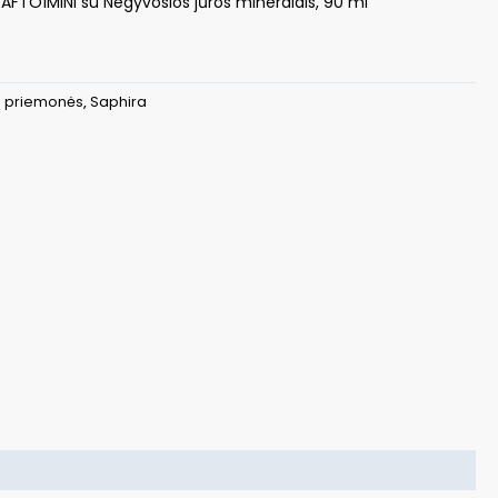
FTO1MINI su Negyvosios jūros mineralais, 90 ml
o priemonės
,
Saphira