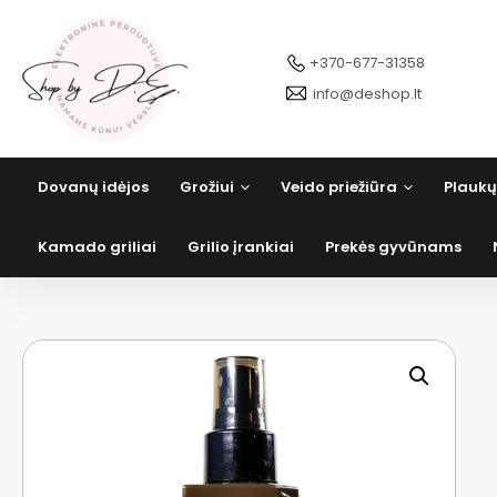
Pereiti
prie
turinio
+370-677-31358
info@deshop.lt
Dovanų idėjos
Grožiui
Veido priežiūra
Plaukų
Kamado griliai
Grilio įrankiai
Prekės gyvūnams