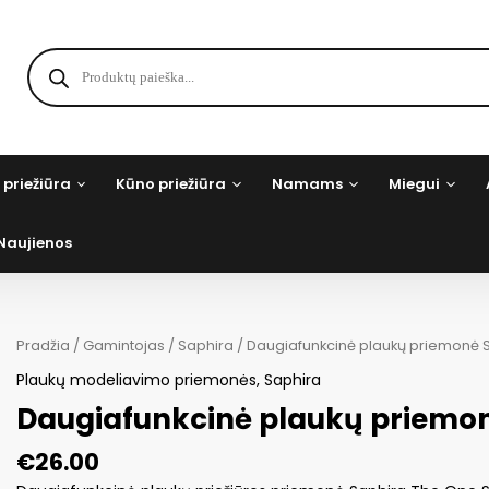
Products
search
 priežiūra
Kūno priežiūra
Namams
Miegui
Naujienos
Pradžia
/
Gamintojas
/
Saphira
/ Daugiafunkcinė plaukų priemonė 
Plaukų modeliavimo priemonės
,
Saphira
Daugiafunkcinė plaukų priemon
€
26.00