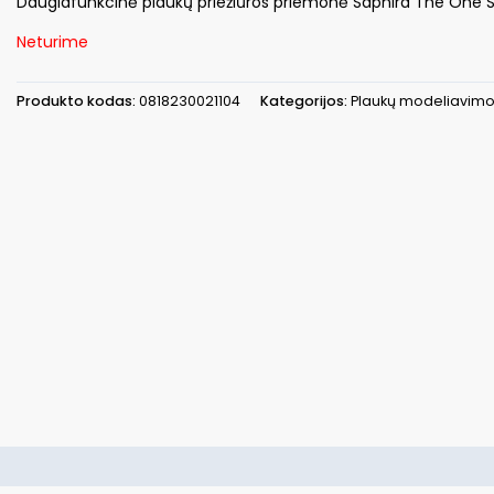
Daugiafunkcinė plaukų priežiūros priemonė Saphira The One SA
Neturime
Produkto kodas:
0818230021104
Kategorijos:
Plaukų modeliavim