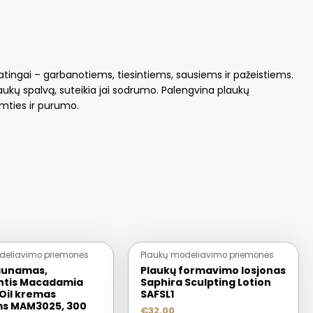
atingai – garbanotiems, tiesintiems, sausiems ir pažeistiems.
ukų spalvą, suteikia jai sodrumo. Palengvina plaukų
imties ir purumo.
IŠPARDUOTA
deliavimo priemonės
Plaukų modeliavimo priemonės
aunamas,
Plaukų formavimo losjonas
ntis Macadamia
Saphira Sculpting Lotion
 Oil kremas
SAFSL1
s MAM3025, 300
€
32.00