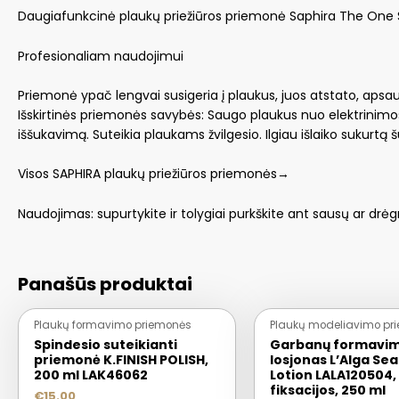
Daugiafunkcinė plaukų priežiūros priemonė Saphira The One S
Profesionaliam naudojimui
Priemonė ypač lengvai susigeria į plaukus, juos atstato, apsa
Išskirtinės priemonės savybės: Saugo plaukus nuo elektrinimo
iššukavimą. Suteikia plaukams žvilgesio. Ilgiau išlaiko sukurt
Visos SAPHIRA plaukų priežiūros priemonės→
Naudojimas: supurtykite ir tolygiai purkškite ant sausų ar drėg
Panašūs produktai
Plaukų formavimo priemonės
Plaukų modeliavimo pr
Spindesio suteikianti
Garbanų formavi
priemonė K.FINISH POLISH,
losjonas L’Alga Sea
200 ml LAK46062
Lotion LALA120504, 
fiksacijos, 250 ml
€
15.00