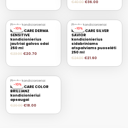
€
40.00
€
36.00
Plaukų kondicionieriai
Plaukų kondicionieriai
-10%
-10%
-10%
-10%
Keune CARE DERMA
Keune CARE SILVER
SENSITIVE
SAVIOR
kondicionierius
kondicionierius
jautriai galvos odai
sidabriniams
250 ml
atspalviams puoselėti
250 ml
€
23.00
€
20.70
€
24.00
€
21.60
IŠPARDUOTA
Plaukų kondicionieriai
-10%
-10%
Keune CARE COLOR
BRILLIANZ
kondicionieriui
apsaugai
€
20.00
€
18.00