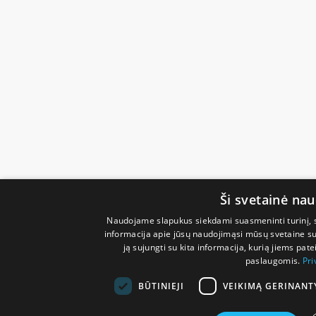
Ši svetainė na
Naudojame slapukus siekdami suasmeninti turinį, sk
informacija apie jūsų naudojimąsi mūsų svetaine su 
ją sujungti su kita informacija, kurią jiems pate
paslaugomis.
Pri
BŪTINIEJI
VEIKIMĄ GERINANT