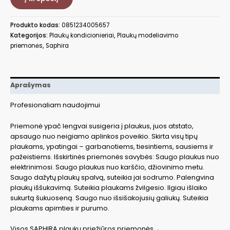
Saphira
The
Produkto kodas:
0851234005657
One,
Kategorijos:
Plaukų kondicionieriai
,
Plaukų modeliavimo
150ml
priemonės
,
Saphira
SAFTO1
Aprašymas
Profesionaliam naudojimui
Priemonė ypač lengvai susigeria į plaukus, juos atstato,
apsaugo nuo neigiamo aplinkos poveikio. Skirta visų tipų
plaukams, ypatingai – garbanotiems, tiesintiems, sausiems ir
pažeistiems. Išskirtinės priemonės savybės: Saugo plaukus nuo
elektrinimosi. Saugo plaukus nuo karščio, džiovinimo metu.
Saugo dažytų plaukų spalvą, suteikia jai sodrumo. Palengvina
plaukų iššukavimą. Suteikia plaukams žvilgesio. Ilgiau išlaiko
sukurtą šukuoseną. Saugo nuo išsišakojusių galiukų. Suteikia
plaukams apimties ir purumo.
Visos SAPHIRA plaukų priežiūros priemonės→