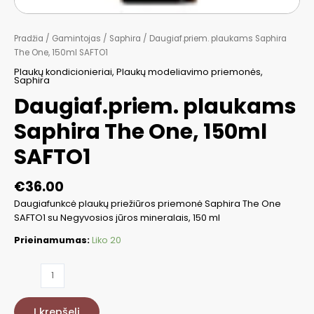
Pradžia
/
Gamintojas
/
Saphira
/ Daugiaf.priem. plaukams Saphira
The One, 150ml SAFTO1
Plaukų kondicionieriai
,
Plaukų modeliavimo priemonės
,
Saphira
Daugiaf.priem. plaukams
Saphira The One, 150ml
SAFTO1
€
36.00
Daugiafunkcė plaukų priežiūros priemonė Saphira The One
SAFTO1 su Negyvosios jūros mineralais, 150 ml
Prieinamumas:
Liko 20
produkto
kiekis:
Daugiaf.priem.
Į krepšelį
plaukams