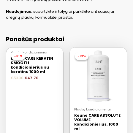
Naudojimas:
supurtykite ir tolygiai purkškite ant sausų ar
drėgnų plaukų. Formuokite įprastai.
Panašūs produktai
Plaukų kondicionieriai
-10%
-10%
-10%
-10%
Keune CARE KERATIN
SMOOTH
kondicionierius su
keratinu 1000 ml
€
53.00
€
47.70
Plaukų kondicionieriai
Keune CARE ABSOLUTE
VOLUME
kondicionierius, 1000
ml