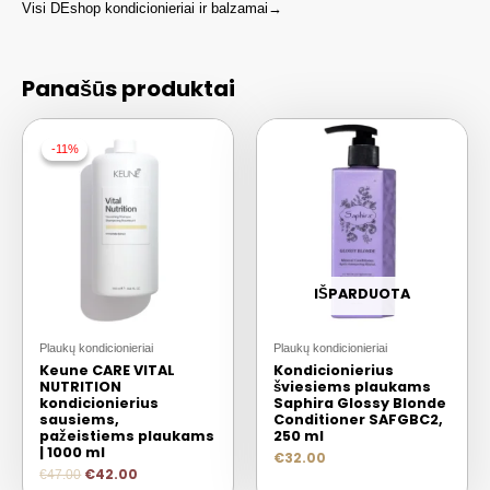
Visi DEshop kondicionieriai ir balzamai→
Panašūs produktai
-11%
-11%
IŠPARDUOTA
Plaukų kondicionieriai
Plaukų kondicionieriai
Keune CARE VITAL
Kondicionierius
NUTRITION
šviesiems plaukams
kondicionierius
Saphira Glossy Blonde
sausiems,
Conditioner SAFGBC2,
pažeistiems plaukams
250 ml
| 1000 ml
€
32.00
€
42.00
€
47.00