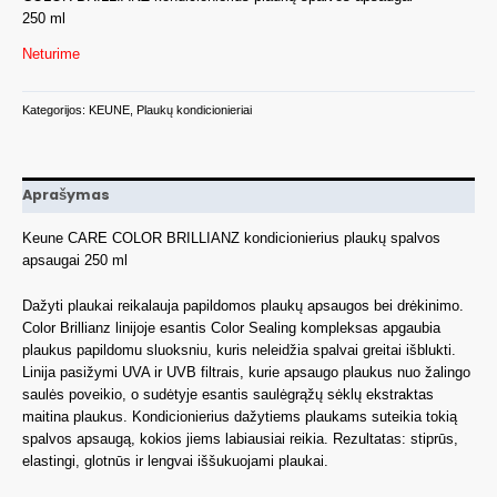
250 ml
Neturime
Kategorijos:
KEUNE
,
Plaukų kondicionieriai
Aprašymas
Keune CARE COLOR BRILLIANZ kondicionierius plaukų spalvos
apsaugai 250 ml
Dažyti plaukai reikalauja papildomos plaukų apsaugos bei drėkinimo.
Color Brillianz linijoje esantis Color Sealing kompleksas apgaubia
plaukus papildomu sluoksniu, kuris neleidžia spalvai greitai išblukti.
Linija pasižymi UVA ir UVB filtrais, kurie apsaugo plaukus nuo žalingo
saulės poveikio, o sudėtyje esantis saulėgrąžų sėklų ekstraktas
maitina plaukus. Kondicionierius dažytiems plaukams suteikia tokią
spalvos apsaugą, kokios jiems labiausiai reikia. Rezultatas: stiprūs,
elastingi, glotnūs ir lengvai iššukuojami plaukai.