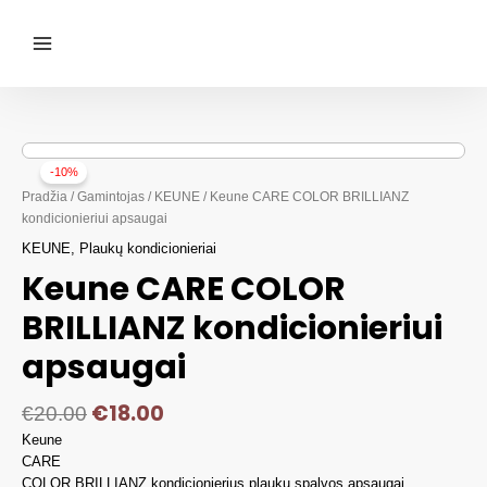
Pereiti
prie
turinio
Main
Menu
-10%
Pradžia
/
Gamintojas
/
KEUNE
/ Keune CARE COLOR BRILLIANZ
kondicionieriui apsaugai
KEUNE
,
Plaukų kondicionieriai
Keune CARE COLOR
BRILLIANZ kondicionieriui
apsaugai
€
18.00
€
20.00
Keune
CARE
COLOR BRILLIANZ kondicionierius plaukų spalvos apsaugai