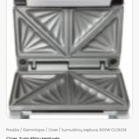
Pradžia
/
Gamintojas
/
Cloer
/ Sumuštinių keptuvė, 900W CLO6219
Cloer
,
Sumuštinių keptuvės