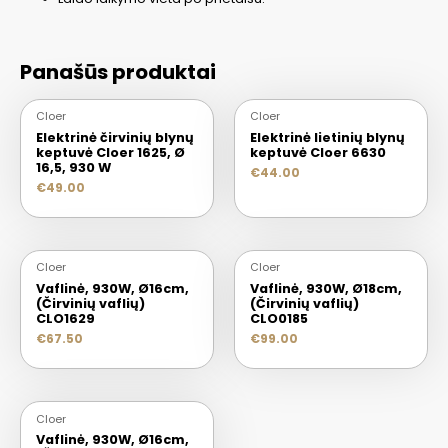
Panašūs produktai
Cloer
Cloer
Elektrinė čirvinių blynų
Elektrinė lietinių blynų
keptuvė Cloer 1625, Ø
keptuvė Cloer 6630
16,5, 930 W
€
44.00
€
49.00
Cloer
Cloer
Vaflinė, 930W, Ø16cm,
Vaflinė, 930W, Ø18cm,
(Čirvinių vaflių)
(Čirvinių vaflių)
CLO1629
CLO0185
€
67.50
€
99.00
Cloer
Vaflinė, 930W, Ø16cm,