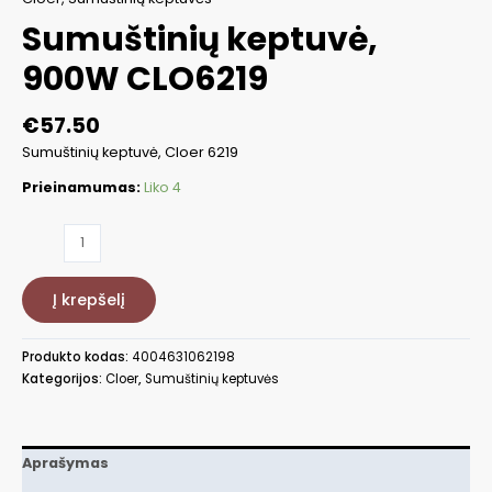
Sumuštinių keptuvė,
900W CLO6219
€
57.50
Sumuštinių keptuvė, Cloer 6219
Prieinamumas:
Liko 4
produkto
kiekis:
Sumuštinių
Į krepšelį
keptuvė,
900W
CLO6219
Produkto kodas:
4004631062198
Kategorijos:
Cloer
,
Sumuštinių keptuvės
Aprašymas