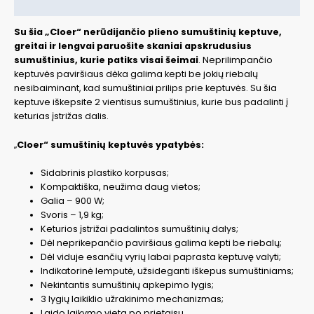
Papildoma informacija
Su šia „Cloer“ nerūdijančio plieno sumuštinių keptuve,
greitai ir lengvai paruošite skaniai
apskrudusius
sumuštinius, kurie patiks visai šeimai
. Neprilimpančio
keptuvės paviršiaus dėka galima kepti be jokių riebalų
nesibaiminant, kad sumuštiniai prilips prie keptuvės. Su šia
keptuve iškepsite 2 vientisus sumuštinius, kurie bus padalinti į
keturias įstrižas dalis.
„
Cloer“ sumuštinių keptuvės ypatybės:
Sidabrinis plastiko korpusas;
Kompaktiška, neužima daug vietos;
Galia – 900 W;
Svoris – 1,9 kg;
Keturios įstrižai padalintos sumuštinių dalys;
Dėl neprikepančio paviršiaus galima kepti be riebalų;
Dėl viduje esančių vyrių labai paprasta keptuvę valyti;
Indikatorinė lemputė, užsideganti iškepus sumuštiniams;
Nekintantis sumuštinių apkepimo lygis;
3 lygių laikiklio užrakinimo mechanizmas;
Laido laikymo vieta po prietaisu.