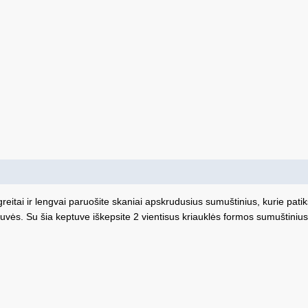
reitai ir lengvai paruošite skaniai apskrudusius sumuštinius, kurie pati
ptuvės. Su šia keptuve iškepsite 2 vientisus kriauklės formos sumuštinius