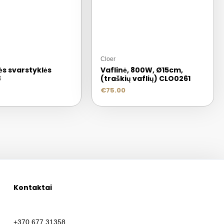
Cloer
ės svarstyklės
Vaflinė, 800W, Ø15cm,
8
(traškių vaflių) CLO0261
€
75.00
Kontaktai
+370 677 31358