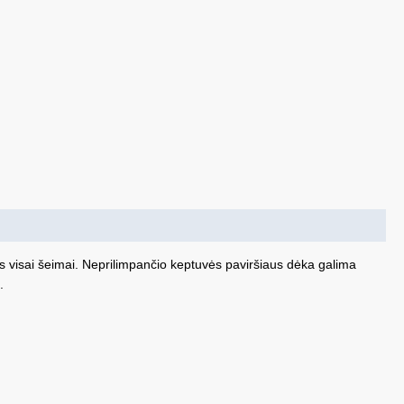
ks visai šeimai. Neprilimpančio keptuvės paviršiaus dėka galima
.