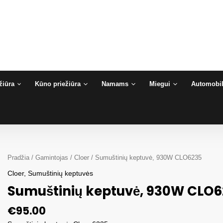
žiūra
Kūno priežiūra
Namams
Miegui
Automobil
Pradžia
/
Gamintojas
/
Cloer
/ Sumuštinių keptuvė, 930W CLO6235
Cloer
,
Sumuštinių keptuvės
Sumuštinių keptuvė, 930W CLO
€
95.00