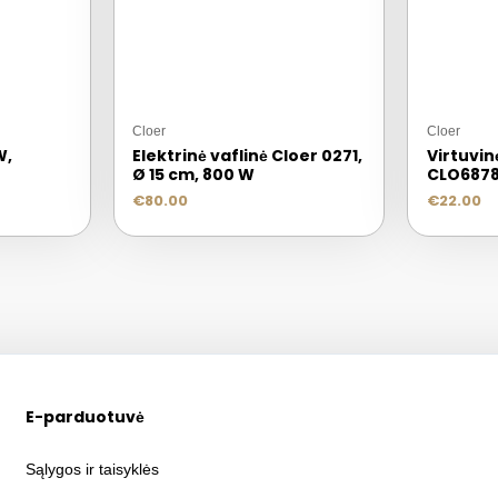
Cloer
Cloer
W,
Elektrinė vaflinė Cloer 0271,
Virtuvin
Ø 15 cm, 800 W
CLO687
€
80.00
€
22.00
E-parduotuvė
Sąlygos ir taisyklės