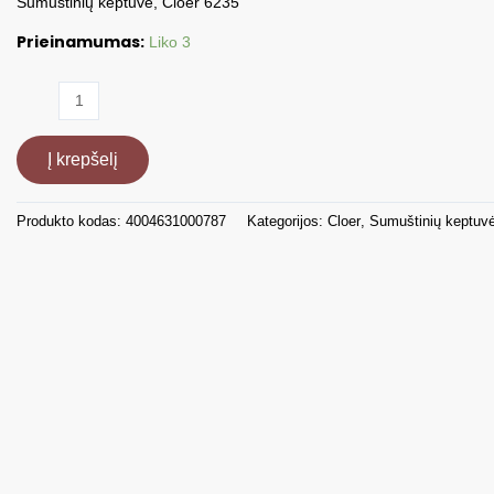
Sumuštinių keptuvė, Cloer 6235
Prieinamumas:
Liko 3
produkto
kiekis:
Sumuštinių
Į krepšelį
keptuvė,
930W
CLO6235
Produkto kodas:
4004631000787
Kategorijos:
Cloer
,
Sumuštinių keptuv