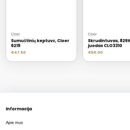
Cloer
Cloer
Sumuštinių keptuvė, Cloer
Skrudintuvas, 825
6219
juodas CLO3310
€
47.50
€
55.00
Informacija
Apie mus