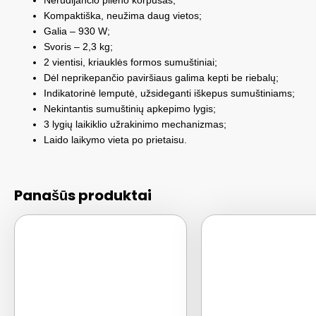
Nerūdijančio plieno korpusas;
Kompaktiška, neužima daug vietos;
Galia – 930 W;
Svoris – 2,3 kg;
2 vientisi, kriauklės formos sumuštiniai;
Dėl neprikepančio paviršiaus galima kepti be riebalų;
Indikatorinė lemputė, užsideganti iškepus sumuštiniams;
Nekintantis sumuštinių apkepimo lygis;
3 lygių laikiklio užrakinimo mechanizmas;
Laido laikymo vieta po prietaisu.
Panašūs produktai