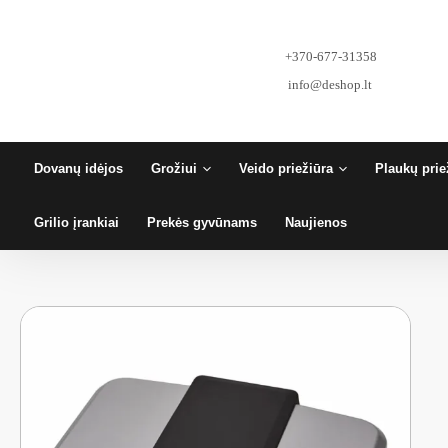
Pereiti
prie
turinio
+370-677-31358
info@deshop.lt
Dovanų idėjos
Grožiui
Veido priežiūra
Plaukų prie
Grilio įrankiai
Prekės gyvūnams
Naujienos