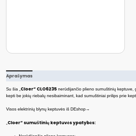
Aprašymas
Cloer“ CLO6235
Su šia „
nerūdijančio plieno sumuštinių keptuve, g
kepti be jokių riebalų nesibaiminant, kad sumuštiniai prilips prie ke
Visos elektrinių blynų keptuvės iš DEshop→
Cloer“ sumuštinių keptuvės ypatybės:
„