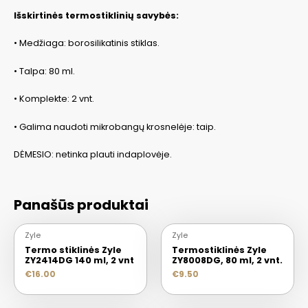
Išskirtinės termostiklinių savybės:
• Medžiaga: borosilikatinis stiklas.
• Talpa: 80 ml.
• Komplekte: 2 vnt.
• Galima naudoti mikrobangų krosnelėje: taip.
DĖMESIO: netinka plauti indaplovėje.
Panašūs produktai
Zyle
Zyle
Termo stiklinės Zyle
Termostiklinės Zyle
ZY2414DG 140 ml, 2 vnt
ZY8008DG, 80 ml, 2 vnt.
€
16.00
€
9.50