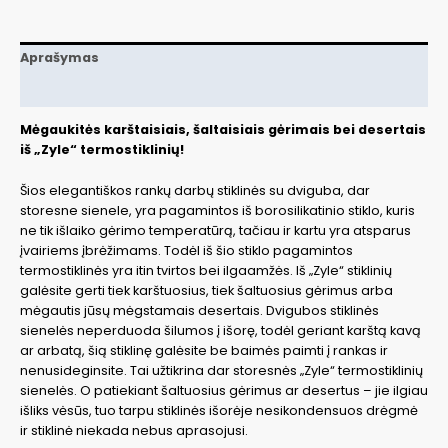
Aprašymas
Papildoma informacija
Mėgaukitės karštaisiais, šaltaisiais gėrimais bei desertais
iš „Zyle“ termostiklinių!
Šios elegantiškos rankų darbų stiklinės su dviguba, dar
storesne sienele, yra pagamintos iš borosilikatinio stiklo, kuris
ne tik išlaiko gėrimo temperatūrą, tačiau ir kartu yra atsparus
įvairiems įbrėžimams. Todėl iš šio stiklo pagamintos
termostiklinės yra itin tvirtos bei ilgaamžės. Iš „Zyle“ stiklinių
galėsite gerti tiek karštuosius, tiek šaltuosius gėrimus arba
mėgautis jūsų mėgstamais desertais. Dvigubos stiklinės
sienelės neperduoda šilumos į išorę, todėl geriant karštą kavą
ar arbatą, šią stiklinę galėsite be baimės paimti į rankas ir
nenusideginsite. Tai užtikrina dar storesnės „Zyle“ termostiklinių
sienelės. O patiekiant šaltuosius gėrimus ar desertus – jie ilgiau
išliks vėsūs, tuo tarpu stiklinės išorėje nesikondensuos drėgmė
ir stiklinė niekada nebus aprasojusi.