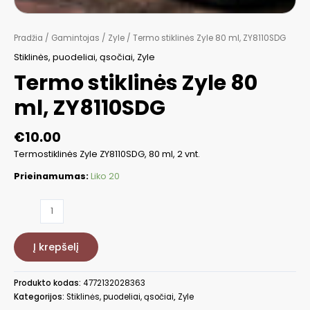
Pradžia
/
Gamintojas
/
Zyle
/ Termo stiklinės Zyle 80 ml, ZY8110SDG
Stiklinės, puodeliai, ąsočiai
,
Zyle
Termo stiklinės Zyle 80
ml, ZY8110SDG
€
10.00
Termostiklinės Zyle ZY8110SDG, 80 ml, 2 vnt.
Prieinamumas:
Liko 20
produkto
kiekis:
Termo
Į krepšelį
stiklinės
Zyle
80
Produkto kodas:
4772132028363
ml,
Kategorijos:
Stiklinės, puodeliai, ąsočiai
,
Zyle
ZY8110SDG