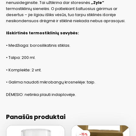
nenusideginsite. Tai užtikrina dar storesnės
„Zyle“
termostiklinių sienelės. O patiekiant šaltuosius gėrimus ar
desertus – jie ilgiau išliks vėsūs, tuo tarpu stiklinės išorėje
nesikondensuos drėgmė ir stiklinė niekada nebus aprasojusi.
Išskirtinės termostiklinių savybės:
• Medžiaga: borosilikatinis stiklas.
• Talpa: 200 ml.
• Komplekte: 2 vnt.
• Galima naudoti mikrobangų krosnelėje: taip.
DĖMESIO: netinka plauti indaplovėje.
Panašūs produktai
-15%
-15%