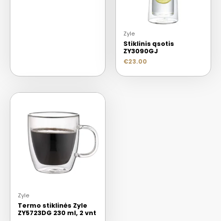
Zyle
Stiklinis ąsotis
ZY3090GJ
€
23.00
Zyle
Termo stiklinės Zyle
ZY5723DG 230 ml, 2 vnt