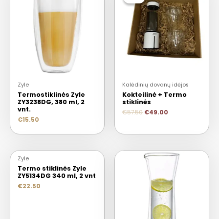
Zyle
Kalėdinių dovanų idėjos
Termostiklinės Zyle
Kokteilinė + Termo
ZY3238DG, 380 ml, 2
stiklinės
vnt.
€
57.50
€
49.00
€
15.50
Zyle
Termo stiklinės Zyle
ZY5134DG 340 ml, 2 vnt
€
22.50