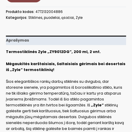
200
ml,
Produkto kodas:
4772132004886
ZY9012DG
Kategorijos:
Stiklinės, puodeliai, ąsočiai
,
Zyle
Aprašymas
Termostiklinės Zyle „ZY9012DG“, 200 ml, 2 vnt.
Mėgaukitės karštaisiais, šaltaisiais gėrimais bei desertais
iš „Zyle“ termostiklinių!
Šios elegantiškos rankų darbų stiklinės su dviguba, dar
storesne sienele, yra pagamintos iš borosilikatinio stiklo, kuris
ne tik išlaiko gėrimo temperatūrą, tačiau ir kartu yra atsparus
įvairiems įbrėžimams. Todėl iš šio stiklo pagamintos
termostiklinės yra itin tvirtos bei ilgaamžės. Iš
„Zyle“
stiklinių
galėsite gerti tiek karštuosius, tiek šaltuosius gėrimus arba
mėgautis jūsų mėgstamais desertais. Dvigubos stiklinės
sienelės neperduoda šilumos į išorę, todėl geriant karštą kavą
ar arbatą, šią stiklinę galėsite be baimės paimti į rankas ir