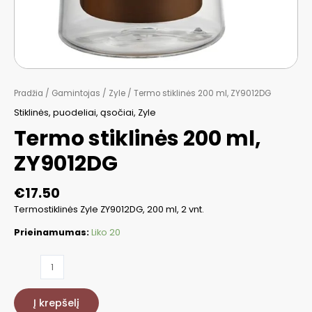
Pradžia
/
Gamintojas
/
Zyle
/ Termo stiklinės 200 ml, ZY9012DG
Stiklinės, puodeliai, ąsočiai
,
Zyle
Termo stiklinės 200 ml,
ZY9012DG
€
17.50
Termostiklinės Zyle ZY9012DG, 200 ml, 2 vnt.
Prieinamumas:
Liko 20
produkto
kiekis:
Termo
Į krepšelį
stiklinės