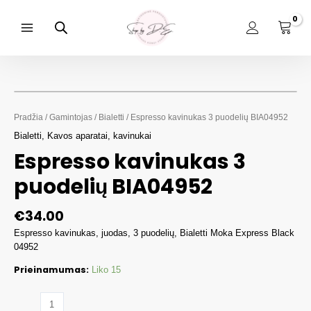
Pereiti
prie
turinio
Main
Menu
Pradžia
/
Gamintojas
/
Bialetti
/ Espresso kavinukas 3 puodelių BIA04952
Bialetti
,
Kavos aparatai, kavinukai
Espresso kavinukas 3
puodelių BIA04952
€
34.00
Espresso kavinukas, juodas, 3 puodelių, Bialetti Moka Express Black
04952
Prieinamumas:
Liko 15
produkto