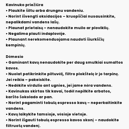
Kavinuko priežiūra
• Plaukite šiltu arba drungnu vandeniu.
• Norint išvengti oksidacijos – kruopščiai nusausinkite,
nepalikdami vandens lašų.
• Plaunat prietaisą – nenaudokite muilo ar ploviklių.
• Negalima plauti indaplovėje.
• Plaunant nerekomenduojama naudoti šiurkščių
kempinių.
Dėmesio
• Gaminant kavą nenaudokite per daug smulkiai sumaltos
kavos.
• Nuolat patikrinkite piltuvėlį, filtro plokštelę ir jo tarpinę.
Jei reikia – pakeiskite.
• Nedėkite virdulio ant ugnies, jei jame nėra vandens.
• Kavinukas skirtas tik kavai, todėl nepilkite arbatos,
karšto šokolado ar pan.
• Norint pagaminti tobulą espresso kavą – neperkaitinkite
vandens.
• Kavą laikykite tamsioje, vėsioje vietoje.
• Norint išgauti tobulą espresso kavos skonį – naudokite
filtruotą vandenį.