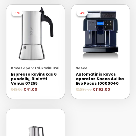
-5%
-5%
-4%
-4%
Kavos aparatai, kavinukai
Saeco
Espresso kavinukas 6
Automatinis kavos
puodelių, Bialetti
aparatas Saeco Aulika
Venus 07255
Evo Focus 10000040
€
41.00
€
1192.00
€
43.00
€
1239.00