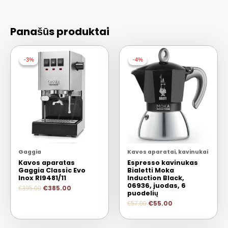
Panašūs produktai
-3%
-3%
-4%
-4%
Gaggia
Kavos aparatai, kavinukai
Kavos aparatas
Espresso kavinukas
Gaggia Classic Evo
Bialetti Moka
Inox RI9481/11
Induction Black,
06936, juodas, 6
€
385.00
€
395.00
puodelių
€
55.00
€
57.00