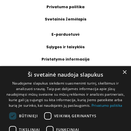
Privatumo politika
Svetainės žemėlapis
E-parduotuvė
Sąlygos ir taisyklės
Pristatymo informacija
×
Prekių grąžinimas
Ši svetainė naudoja slapukus
Naudojame slapukus siekdami suasmeninti turinį, skelbimus ir
Kontaktai
analizuoti srautą. Taip pat dalijamės informacija apie jūsų
naudojimąsi mūsų svetaine su mūsų reklamos ir analizės partneriais,
+370 677 31358
kurie gali ją sujungti su kita informacija, kurią jiems pateikėte arba
kurią jie surinko, kai naudojatės jų paslaugomis.
Privatumo politika
info@deshop.lt
BŪTINIEJI
VEIKIMĄ GERINANTYS
Megėjų g. 5A, Žukiškių k., Trakų r.
TIKSLINIAI
FUNKCINIAI