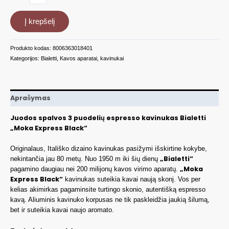
kiekis:
Espresso
Į krepšelį
kavinukas
3
puodelių
Produkto kodas:
8006363018401
BIA04952
Kategorijos:
Bialetti
,
Kavos aparatai, kavinukai
Aprašymas
Juodos spalvos 3 puodelių espresso kavinukas Bialetti
„Moka Express Black“
Originalaus, Itališko dizaino kavinukas pasižymi išskirtine kokybe,
„Bialetti“
nekintančia jau 80 metų. Nuo 1950 m iki šių dienų
„Moka
pagamino daugiau nei 200 milijonų kavos virimo aparatų.
Express Black“
kavinukas suteikia kavai naują skonį. Vos per
kelias akimirkas pagaminsite turtingo skonio, autentišką espresso
kavą. Aliuminis kavinuko korpusas ne tik paskleidžia jaukią šilumą,
bet ir suteikia kavai naujo aromato.