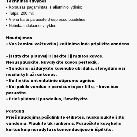
Techninės savybės
• Korsusas pagamintas iš aliuminio lydinio;
• Talpa: 200 ml;
• Vienu kartu paruošite 3 espresso puodelius;
• Netinka indukcinei viryklei.
Naudojimas
• Vos žemiau vožtuvėlio į kaitinimo indą pripilkite vandens
.
• Įstatykite piltuvėlį ir įdėkite į jį maltos kavos.
Nesuspauskite. Nuvalykite kavos perteklių.
• Sandariai uždarykite kavinuko abi dalis, stengdamiesi
nesilaikyti už rankenos.
• Kaitinkite ant vidutinio stiprumo ugnies.
• Kai pakils vanduo ir persisunks per filtrą – kava bus
paruošta.
• Prieš pildami į puodelius, išmaišykite.
Pastaba
Prieš naudojimą pašalinkite etiketes, nuskalaukite šiltu
vandeniu. Plaukite tik rankomis. Paruoškite kavą kelis
kartus kaip nurodyta rekomendacijose ir išpilkite.