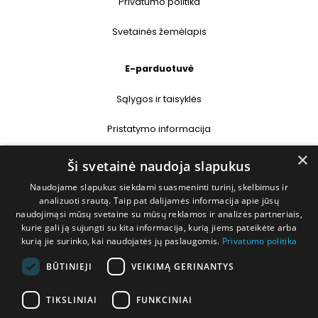
Privatumo politika
Svetainės žemėlapis
E-parduotuvė
Sąlygos ir taisyklės
Pristatymo informacija
×
Prekių grąžinimas
Ši svetainė naudoja slapukus
Naudojame slapukus siekdami suasmeninti turinį, skelbimus ir
Kontaktai
analizuoti srautą. Taip pat dalijamės informacija apie jūsų
naudojimąsi mūsų svetaine su mūsų reklamos ir analizės partneriais,
+370 677 31358
kurie gali ją sujungti su kita informacija, kurią jiems pateikėte arba
kurią jie surinko, kai naudojatės jų paslaugomis.
Privatumo politika
info@deshop.lt
BŪTINIEJI
VEIKIMĄ GERINANTYS
Megėjų g. 5A, Žukiškių k., Trakų r.
TIKSLINIAI
FUNKCINIAI