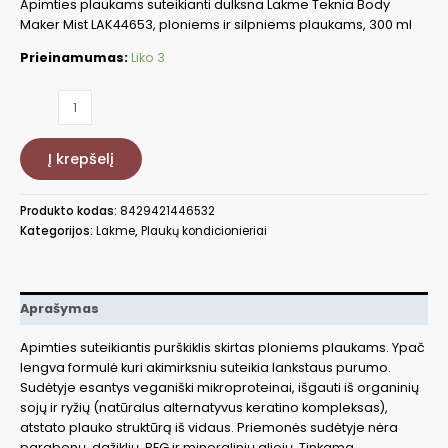
Apimties plaukams suteikianti dulksna Lakme Teknia Body
Maker Mist LAK44653, ploniems ir silpniems plaukams, 300 ml
Prieinamumas:
Liko 3
produkto
kiekis:
Apimties
Į krepšelį
suteikianti
dulksna,
300
Produkto kodas:
8429421446532
ml
Kategorijos:
Lakme
,
Plaukų kondicionieriai
LAK44653
Aprašymas
Apimties suteikiantis purškiklis skirtas ploniems plaukams. Ypač
lengva formulė kuri akimirksniu suteikia lankstaus purumo.
Sudėtyje esantys veganiški mikroproteinai, išgauti iš organinių
sojų ir ryžių (natūralus alternatyvus keratino kompleksas),
atstato plauko struktūrą iš vidaus. Priemonės sudėtyje nėra
parabenų, dažiklių, PEG ir mineralinių aliejų. Tinkama