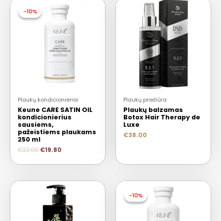
-10%
-10%
Plaukų kondicionieriai
Plaukų priežiūra
Keune CARE SATIN OIL
Plaukų balzamas
kondicionierius
Botox Hair Therapy de
sausiems,
Luxe
pažeistiems plaukams
€
38.00
250 ml
€
22.00
€
19.80
-10%
-10%