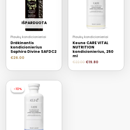
IŠPARDUOTA
Plaukų kondicionieriai
Plaukų kondicionieriai
Drėkinantis
Keune CARE VITAL
kondicionierius
NUTRITION
Saphira Divine SAFDC2
kondicionierius, 250
ml
€
26.00
€
22.00
€
19.80
-10%
-10%