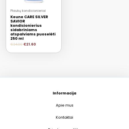
Plaukų kondicionieriai
Keune CARE SILVER
SAVIOR
kondicionierius
sidabriniams
atspalviams puoselėti
250 ml
€
24.00
€
21.60
Informacija
Apie mus
Kontaktai