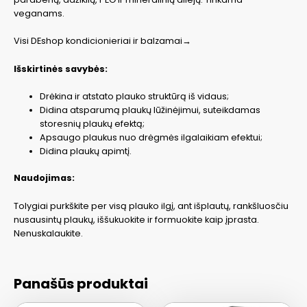
veganams.
Visi DEshop kondicionieriai ir balzamai→
Išskirtinės savybės:
Drėkina ir atstato plauko struktūrą iš vidaus;
Didina atsparumą plaukų lūžinėjimui, suteikdamas
storesnių plaukų efektą;
Apsaugo plaukus nuo drėgmės ilgalaikiam efektui;
Didina plaukų apimtį.
Naudojimas:
Tolygiai purkškite per visą plauko ilgį, ant išplautų, rankšluosčiu
nusausintų plaukų, iššukuokite ir formuokite kaip įprasta.
Nenuskalaukite.
Panašūs produktai