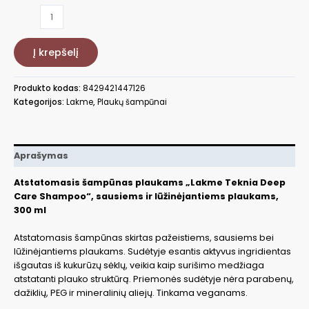
produkto
kiekis:
Atstatomasis
Į krepšelį
šampūnas
plaukams,
300
Produkto kodas:
8429421447126
ml
Kategorijos:
Lakme
,
Plaukų šampūnai
LAK44712
Aprašymas
Atstatomasis šampūnas plaukams „Lakme Teknia Deep
Care Shampoo“, sausiems ir lūžinėjantiems plaukams,
300 ml
Atstatomasis šampūnas skirtas pažeistiems, sausiems bei
lūžinėjantiems plaukams. Sudėtyje esantis aktyvus ingridientas
išgautas iš kukurūzų sėklų, veikia kaip surišimo medžiaga
atstatanti plauko struktūrą. Priemonės sudėtyje nėra parabenų,
dažiklių, PEG ir mineralinių aliejų. Tinkama veganams.