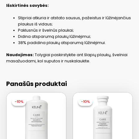
Išskirtinės savybės:
Stipriai atkuria ir atstato sausus, pažeistus ir lūžinėjančius
plaukus iš vidaus;
Paklusnūs ir švelnūs plaukai;
Didina atsparumą plaukų lūžinėjimui;
38% padidina plaukų atsparumą lūžinėjimui.
Naudojimas:
Tolygiai paskirstykite ant šlapių plaukų, švelniai
masažuodami, kol suputos ir nuskalaukite.
Panašūs produktai
-10%
-10%
-10%
-10%