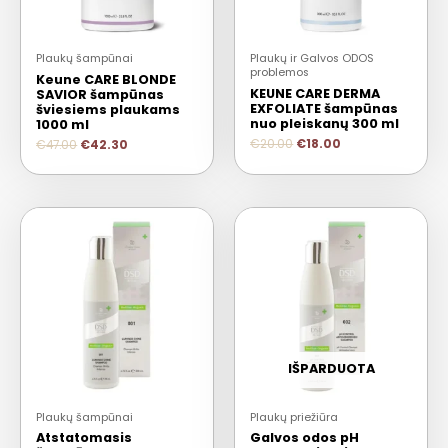
Plaukų šampūnai
Plaukų ir Galvos ODOS
problemos
Keune CARE BLONDE
KEUNE CARE DERMA
SAVIOR šampūnas
EXFOLIATE šampūnas
šviesiems plaukams
nuo pleiskanų 300 ml
1000 ml
€
20.00
€
18.00
€
47.00
€
42.30
IŠPARDUOTA
Plaukų šampūnai
Plaukų priežiūra
Atstatomasis
Galvos odos pH