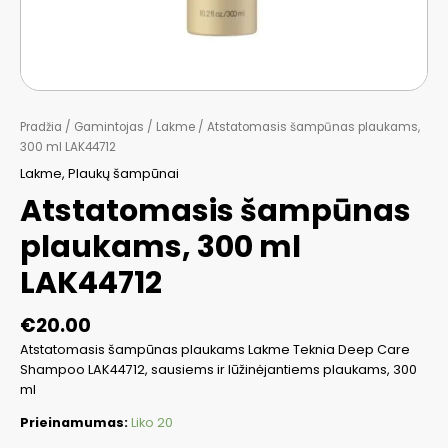
Pradžia
/
Gamintojas
/
Lakme
/ Atstatomasis šampūnas plaukams,
300 ml LAK44712
Lakme
,
Plaukų šampūnai
Atstatomasis šampūnas
plaukams, 300 ml
LAK44712
€
20.00
Atstatomasis šampūnas plaukams Lakme Teknia Deep Care
Shampoo LAK44712, sausiems ir lūžinėjantiems plaukams, 300
ml
Prieinamumas:
Liko 20