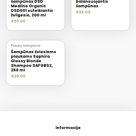
šampūnas DSD
balansuojantis
Medline Organic
šampūnas
DSD001 suteikiantis
€
33.00
žvilgesio, 200 ml
€
33.00
IŠPARDUOTA
Plaukų šampūnai
Šampūnas šviesiems
plaukams Saphira
Glossy Blonde
Shampoo SAFGBS2,
250 ml
€
29.00
Informacija