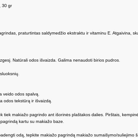
 30 gr
agrindas, praturtintas saldymedžio ekstraktu ir vitaminu E. Atgaivina, s
zgesį. Natūrali odos išvaizda. Galima nenaudoti birios pudros.
sluoksnių.
a veido odos spalvą.
a odos tekstūrą ir išvaizdą.
tiek makiažo pagrindo ant išorinės plaštakos dalies. Pirštais, kempinėl
žo pagrindą kartu su makiažo baze.
i padengti odą, tepkite makiažo pagrindą makiažo sumaišymo/suliejimo š