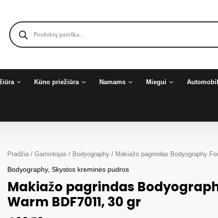
Products
search
žiūra
Kūno priežiūra
Namams
Miegui
Automobil
Pradžia
/
Gamintojas
/
Bodyography
/ Makiažo pagrindas Bodyography Fo
Bodyography
,
Skystos kreminės pudros
Makiažo pagrindas Bodyograph
Warm BDF7011, 30 gr