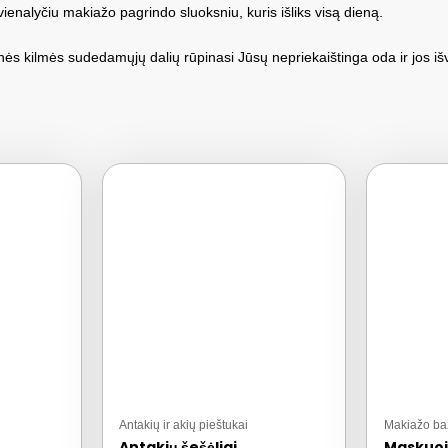
enalyčiu makiažo pagrindo sluoksniu, kuris išliks visą dieną.
inės kilmės sudedamųjų dalių rūpinasi Jūsų nepriekaištinga oda ir jos iš
Antakių ir akių pieštukai
Makiažo ba
Antakių šešėliai
Maskuoj