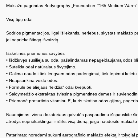
Makiažo pagrindas Bodyography „Foundation #165 Medium Warm“,
Visų tipų odai.
Sodrios pigmentacijos, ilgai išliekantis, neriebus, skystas makiažo p
jai nepriekaištingą išvaizdą.
Išskirtinės priemonės savybės
• Išdžiuvęs susilieja su oda, pašalindamas nepageidaujamą odos bli
• Suteikia odai natūralaus švytėjimo.
• Galima naudoti tiek lengvam odos padengimui, tiek tepimui keletu 
• Neapsunkina veido odos.
• Formulė be aliejaus “leidžia“ odai kvėpuoti.
• Saldymedžio ekstraktas šviesina pigmentines dėmes ir suvienodin
• Priemonė praturtinta vitaminu E, kuris skatina odos gijimą, pagerin
Naudojimas: vienu dozatoriaus galvutės paspaudimu išspauskite šiek 
atrodys nepriekaištingai ir išliks visą dieną, jeigu naudosite makia
Patarimas: norėdami sukurti aerografinio makiažo efektą ir tolygia