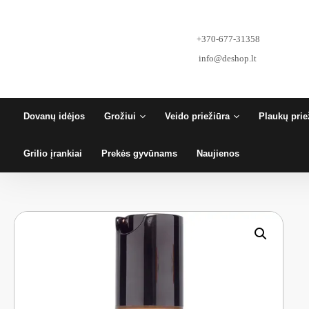
Pereiti
prie
turinio
+370-677-31358
info@deshop.lt
Dovanų idėjos
Grožiui
Veido priežiūra
Plaukų prie
Grilio įrankiai
Prekės gyvūnams
Naujienos