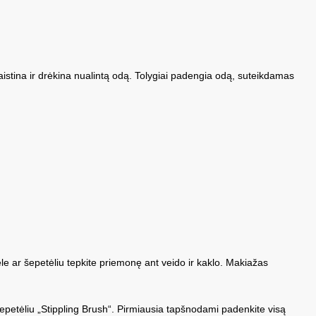
kaistina ir drėkina nualintą odą. Tolygiai padengia odą, suteikdamas
e ar šepetėliu tepkite priemonę ant veido ir kaklo. Makiažas
epetėliu „Stippling Brush“. Pirmiausia tapšnodami padenkite visą