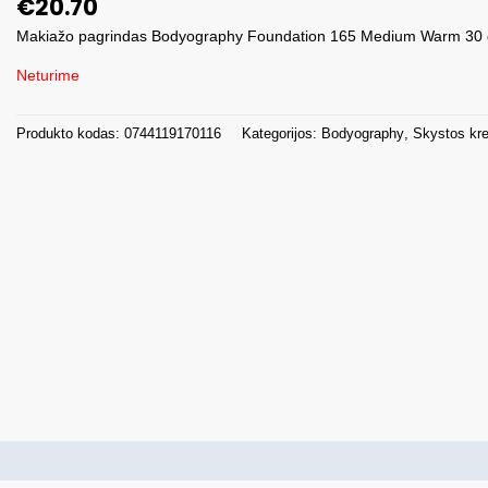
€
20.70
Makiažo pagrindas Bodyography Foundation 165 Medium Warm 30 
Neturime
Produkto kodas:
0744119170116
Kategorijos:
Bodyography
,
Skystos kr