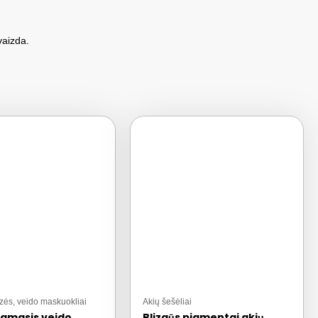
vaizda.
zės, veido maskuokliai
Akių šešėliai
amasis veido
Blizgūs pigmentai akių