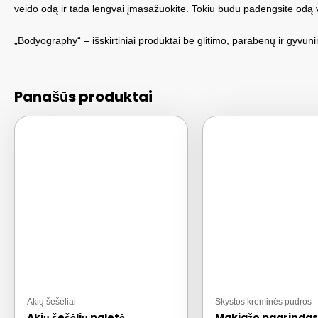
veido odą ir tada lengvai įmasažuokite. Tokiu būdu padengsite odą vi
„Bodyography“ – išskirtiniai produktai be glitimo, parabenų ir gyvūn
Panašūs produktai
Akių šešėliai
Skystos kreminės pudros
Akių šešėlių paletė
Makiažo pagrindas