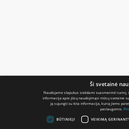
Ši svetainė na
Naudojame slapukus siekdami suasmeninti turinį, sk
informacija apie jūsų naudojimąsi mūsų svetaine su 
ją sujungti su kita informacija, kurią jiems pate
paslaugomis.
Pri
BŪTINIEJI
VEIKIMĄ GERINANT