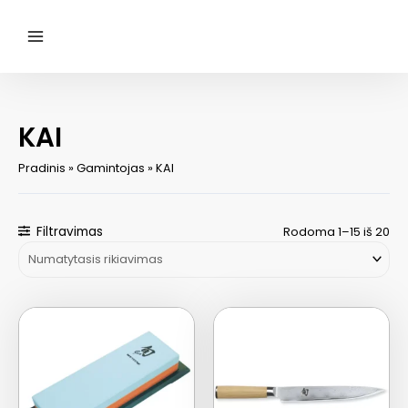
Pereiti
prie
turinio
Main
Menu
KAI
Pradinis
»
Gamintojas
»
KAI
Filtravimas
Rodoma 1–15 iš 20