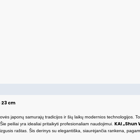
s 23 cm
enovės japonų samurajų tradicijos ir šių laikų modernios technologijos. T
KAI „Shun
Šie peiliai yra idealiai pritaikyti profesionaliam naudojimui.
lizgusis raštas. Šis derinys su elegantiška, siaurėjančia rankena, pagam