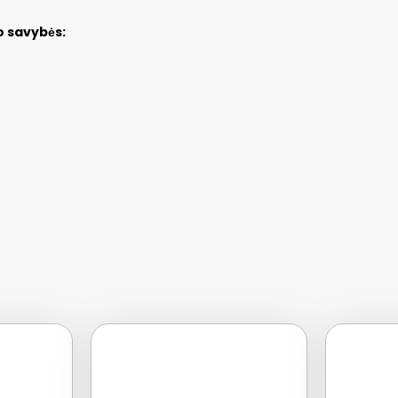
o
savybės: