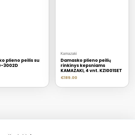
Kamazaki
o plieno peilis su
Damasko plieno peilių
G-3002D
rinkinys kepsniams
KAMAZAKI, 4 vnt. KZI001SET
€
189.00