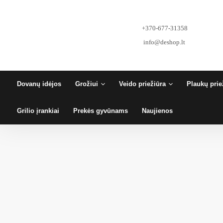
Pereiti
prie
turinio
+370-677-31358
info@deshop.lt
Dovanų idėjos
Grožiui
Veido priežiūra
Plaukų prie
Grilio įrankiai
Prekės gyvūnams
Naujienos