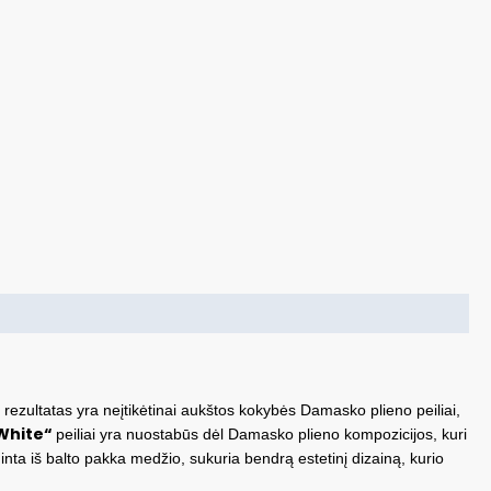
o rezultatas yra neįtikėtinai aukštos kokybės Damasko plieno peiliai,
White
“
peiliai yra nuostabūs dėl Damasko plieno kompozicijos, kuri
inta iš balto pakka medžio, sukuria bendrą estetinį dizainą, kurio