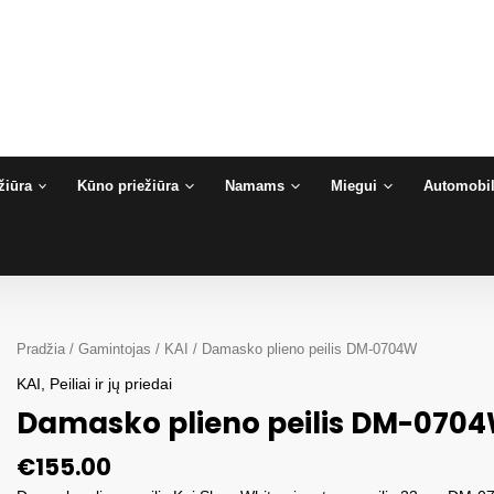
žiūra
Kūno priežiūra
Namams
Miegui
Automobil
Pradžia
/
Gamintojas
/
KAI
/ Damasko plieno peilis DM-0704W
KAI
,
Peiliai ir jų priedai
Damasko plieno peilis DM-070
€
155.00