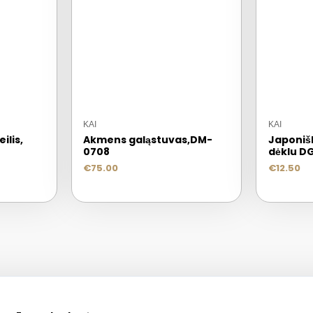
KAI
KAI
ilis,
Akmens galąstuvas,DM-
Japonišk
0708
dėklu D
€
75.00
€
12.50