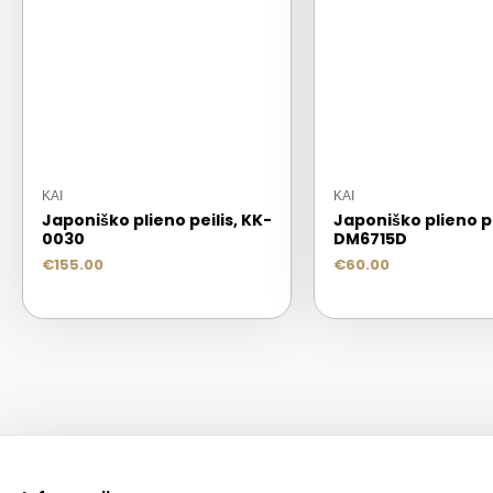
KAI
KAI
Japoniško plieno peilis, KK-
Japoniško plieno pe
0030
DM6715D
€
155.00
€
60.00