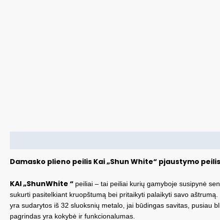
Aprašymas
Damasko plieno peilis Kai „Shun White“ pjaustymo peili
KAI „Shun
White
“
peiliai – tai peiliai kurių gamyboje susipynė s
sukurti pasitelkiant kruopštumą bei pritaikyti palaikyti savo aštrumą. 
yra sudarytos iš 32 sluoksnių metalo, jai būdingas savitas, pusiau b
pagrindas yra kokybė ir funkcionalumas.