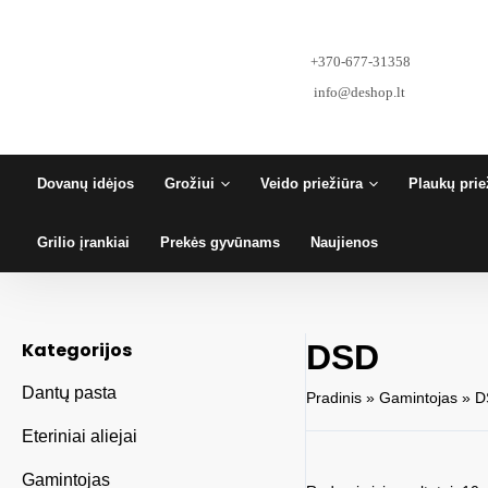
Pereiti
prie
turinio
+370-677-31358
info@deshop.lt
Dovanų idėjos
Grožiui
Veido priežiūra
Plaukų prie
Grilio įrankiai
Prekės gyvūnams
Naujienos
Kategorijos
DSD
Dantų pasta
Pradinis
»
Gamintojas
»
D
Eteriniai aliejai
Gamintojas