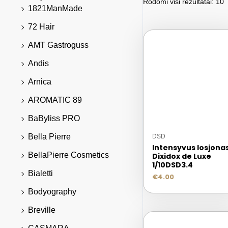
Rodomi visi rezultatai: 10
1821ManMade
72 Hair
AMT Gastroguss
Andis
Arnica
AROMATIC 89
BaByliss PRO
Bella Pierre
DSD
Intensyvus losjona
BellaPierre Cosmetics
Dixidox de Luxe
1/10DSD3.4
Bialetti
€
4.00
Bodyography
Breville