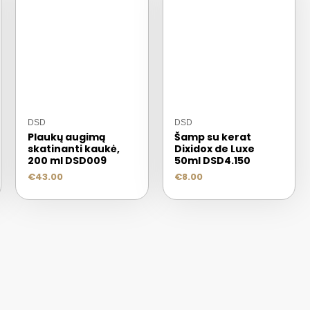
DSD
DSD
Plaukų augimą
Šamp su kerat
skatinanti kaukė,
Dixidox de Luxe
200 ml DSD009
50ml DSD4.150
€
43.00
€
8.00