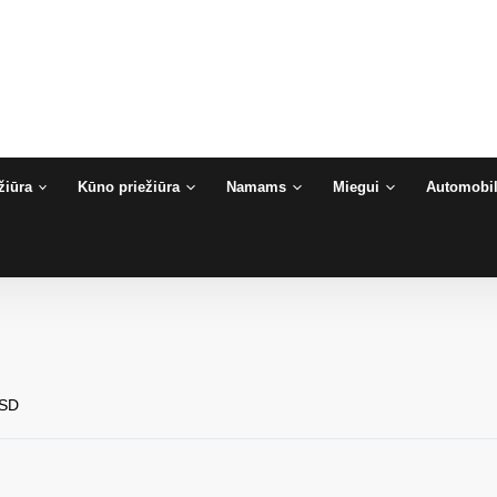
žiūra
Kūno priežiūra
Namams
Miegui
Automobil
SD