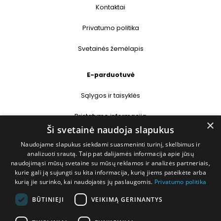
Kontaktai
Privatumo politika
Svetainės žemėlapis
E-parduotuvė
Sąlygos ir taisyklės
Pristatymo informacija
×
Ši svetainė naudoja slapukus
Prekių grąžinimas
Naudojame slapukus siekdami suasmeninti turinį, skelbimus ir
analizuoti srautą. Taip pat dalijamės informacija apie jūsų
naudojimąsi mūsų svetaine su mūsų reklamos ir analizės partneriais,
Kontaktai
kurie gali ją sujungti su kita informacija, kurią jiems pateikėte arba
kurią jie surinko, kai naudojatės jų paslaugomis.
Privatumo politika
+370 677 31358
BŪTINIEJI
VEIKIMĄ GERINANTYS
info@deshop.lt