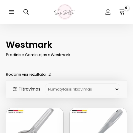
Pereiti
prie
turinio
Main
Menu
Westmark
Pradinis
»
Gamintojas
»
Westmark
Rodomi visi rezultatai: 2
Filtravimas