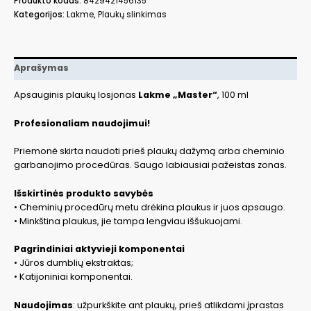
Produkto kodas:
8429421456135
LAK45613
Kategorijos:
Lakme
,
Plaukų slinkimas
Aprašymas
Apsauginis plaukų losjonas
Lakme „Master“
, 100 ml
Profesionaliam naudojimui!
Priemonė skirta naudoti prieš plaukų dažymą arba cheminio
garbanojimo procedūras. Saugo labiausiai pažeistas zonas.
Išskirtinės produkto savybės
• Cheminių procedūrų metu drėkina plaukus ir juos apsaugo.
• Minkština plaukus, jie tampa lengviau iššukuojami.
Pagrindiniai aktyvieji komponentai
• Jūros dumblių ekstraktas;
• Katijoniniai komponentai.
Naudojimas
: užpurkškite ant plaukų, prieš atlikdami įprastas