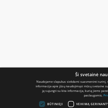
Ši svetainė na
Naudojame slapukus siekdami suasmeninti turinį, sk
informacija apie jūsų naudojimąsi mūsų svetaine su 
ją sujungti su kita informacija, kurią jiems pate
paslaugomis.
Pri
BŪTINIEJI
VEIKIMĄ GERINANT