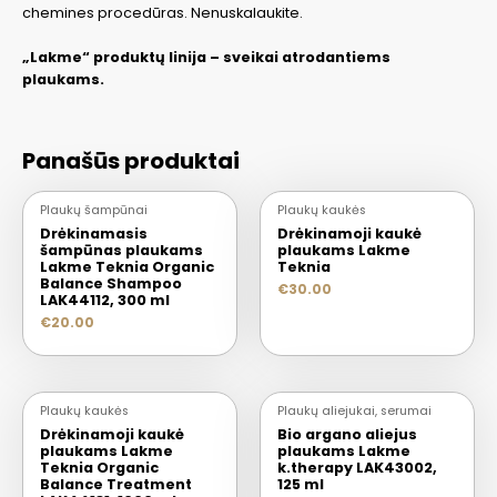
chemines procedūras. Nenuskalaukite.
„Lakme“ produktų linija – sveikai atrodantiems
plaukams.
Panašūs produktai
Plaukų šampūnai
Plaukų kaukės
Drėkinamasis
Drėkinamoji kaukė
šampūnas plaukams
plaukams Lakme
Lakme Teknia Organic
Teknia
Balance Shampoo
€
30.00
LAK44112, 300 ml
€
20.00
Plaukų kaukės
Plaukų aliejukai, serumai
Drėkinamoji kaukė
Bio argano aliejus
plaukams Lakme
plaukams Lakme
Teknia Organic
k.therapy LAK43002,
Balance Treatment
125 ml