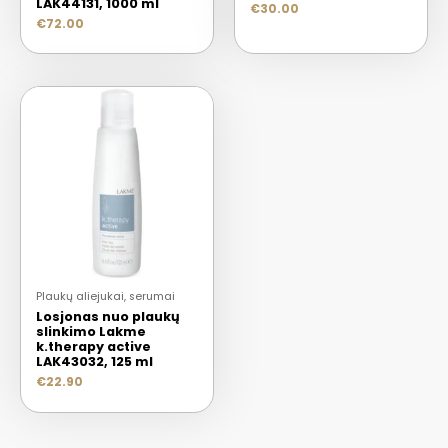
LAK44131, 1000 ml
€
30.00
€
72.00
Plaukų aliejukai, serumai
Losjonas nuo plaukų
slinkimo Lakme
k.therapy active
LAK43032, 125 ml
€
22.90