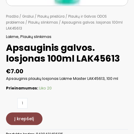
Pradžia
/
Grožiui
/
Plaukų priežiūra
/
Plaukų ir Galvos ODOS
problemos
/
Plaukų slinkimas
/ Apsauginis galvos. losjonas 100ml
LAK45613
Lakme
,
Plaukų slinkimas
Apsauginis galvos.
losjonas 100ml LAK45613
€
7.00
Apsauginis plaukų losjonas Lakme Master LAK45613, 100 ml
Prieinamumas:
Liko 20
produkto
kiekis:
Apsauginis
Į krepšelį
galvos.
losjonas
100ml