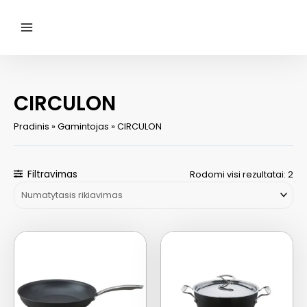
Pereiti
prie
turinio
Main
Menu
CIRCULON
Pradinis
»
Gamintojas
»
CIRCULON
Filtravimas
Rodomi visi rezultatai: 2