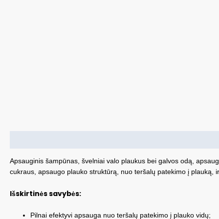
Aprašymas
Apsauginis šampūnas, švelniai valo plaukus bei galvos odą, apsaugo
cukraus, apsaugo plauko struktūrą, nuo teršalų patekimo į plauką, 
Išskirtinės savybės:
Pilnai efektyvi apsauga nuo teršalų patekimo į plauko vidų;