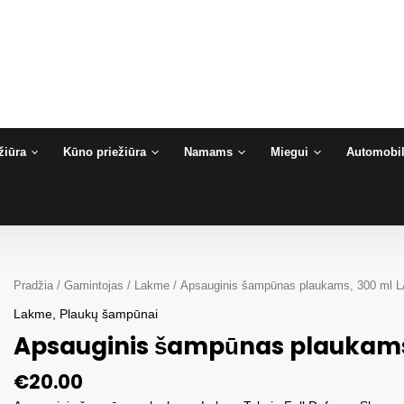
žiūra
Kūno priežiūra
Namams
Miegui
Automobil
Pradžia
/
Gamintojas
/
Lakme
/ Apsauginis šampūnas plaukams, 300 ml 
Lakme
,
Plaukų šampūnai
Apsauginis šampūnas plaukams
€
20.00