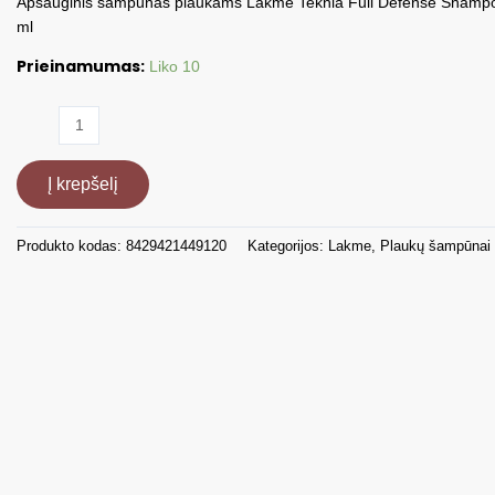
Apsauginis šampūnas plaukams Lakme Teknia Full Defense Shampoo
ml
Prieinamumas:
Liko 10
produkto
kiekis:
Apsauginis
Į krepšelį
šampūnas
plaukams,
300
Produkto kodas:
8429421449120
Kategorijos:
Lakme
,
Plaukų šampūnai
ml
LAK44912