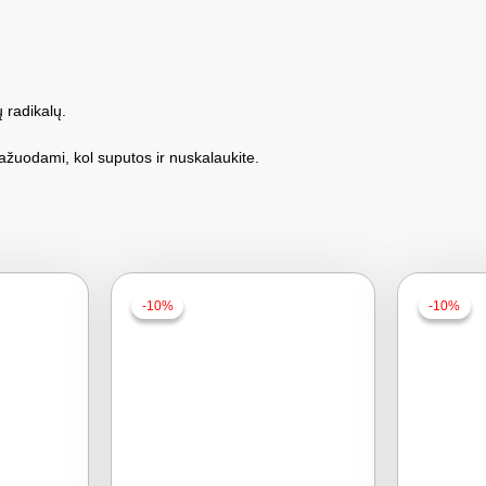
 radikalų.
sažuodami, kol suputos ir nuskalaukite.
-10%
-10%
-10%
-10%