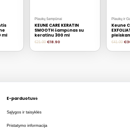
Plaukų šampūnai
Plaukų ir 
tis
KEUNE CARE KERATIN
Keune C
ine
SMOOTH šampūnas su
EXFOLIA
 ml
keratinu 300 ml
pleiskan
€
18.90
€
3
€
21.00
€
41.00
E-parduotuvė
Sąlygos ir taisyklės
Pristatymo informacija