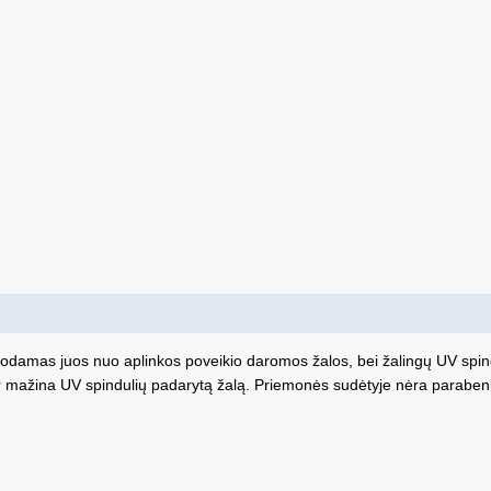
damas juos nuo aplinkos poveikio daromos žalos, bei žalingų UV spindu
ir mažina UV spindulių padarytą žalą. Priemonės sudėtyje nėra parabenų