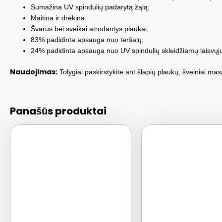
Sumažina UV spindulių padarytą žąlą;
Maitina ir drėkina;
Švarūs bei sveikai atrodantys plaukai;
83% padidinta apsauga nuo teršalų;
24% padidinta apsauga nuo UV spindulių skleidžiamų laisvųjų
Naudojimas:
Tolygiai paskirstykite ant šlapių plaukų, švelniai ma
Panašūs produktai