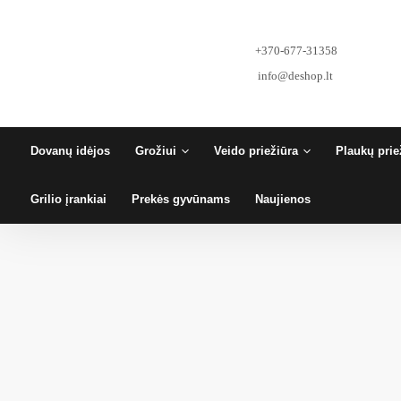
Pereiti
prie
turinio
+370-677-31358
info@deshop.lt
Dovanų idėjos
Grožiui
Veido priežiūra
Plaukų prie
Grilio įrankiai
Prekės gyvūnams
Naujienos