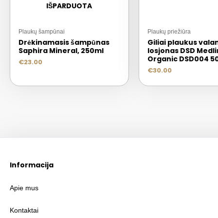
IŠPARDUOTA
Plaukų šampūnai
Plaukų priežiūra
Drėkinamasis šampūnas
Giliai plaukus valan
Saphira Mineral, 250ml
losjonas DSD Medl
Organic DSD004 50
€
23.00
€
30.00
Informacija
Apie mus
Kontaktai