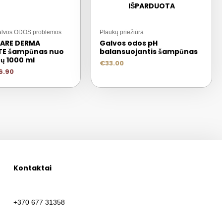
IŠPARDUOTA
Galvos ODOS problemos
Plaukų priežiūra
ARE DERMA
Galvos odos pH
TE šampūnas nuo
balansuojantis šampūnas
ų 1000 ml
€
33.00
6.90
Kontaktai
+370 677 31358