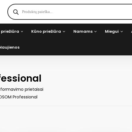
Products
search
 priežiūra
Kūno priežiūra
Namams
Miegui
Naujienos
essional
 formavimo prietaisai
OSOM Professional