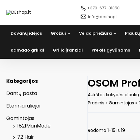
Pereiti
+370-677-31358
prie
turinio
info@deshop.lt
Dovanų idėjos
Grožiui
Veido priežiūra
Plaukų
Kamado griliai
Grilio įrankiai
Prekės gyvūnams
OSOM Prof
Kategorijos
Dantų pasta
Aukštos kokybės plaukų
Pradinis
»
Gamintojas
»
Eteriniai aliejai
Gamintojas
1821ManMade
Rodoma 1–15 iš 19
72 Hair