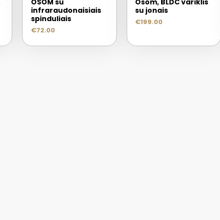
,
OSOM su
Osom, BLDC variklis
infraraudonaisiais
su jonais
spinduliais
€
199.00
€
72.00