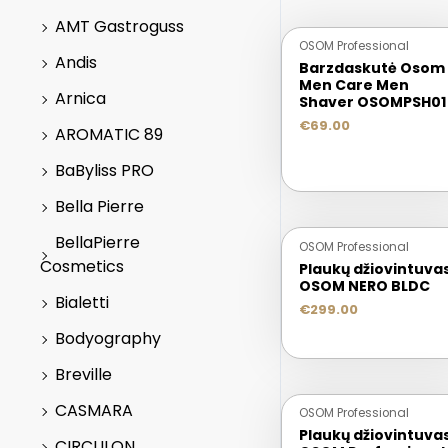
AMT Gastroguss
OSOM Professional
Andis
Barzdaskutė Osom
Men Care Men
Arnica
Shaver OSOMPSH01
€
69.00
AROMATIC 89
BaByliss PRO
Bella Pierre
BellaPierre
OSOM Professional
Cosmetics
Plaukų džiovintuva
OSOM NERO BLDC
Bialetti
€
299.00
Bodyography
Breville
CASMARA
OSOM Professional
Plaukų džiovintuva
CIRCULON