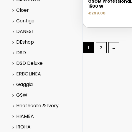
OSOM Professional
1600 W
Cloer
€
299.00
Contigo
DANESI
DEshop
1
2
→
DSD
DSD Deluxe
ERBOLINEA
Gaggia
GSW
Heathcote & Ivory
HIAMEA
IROHA