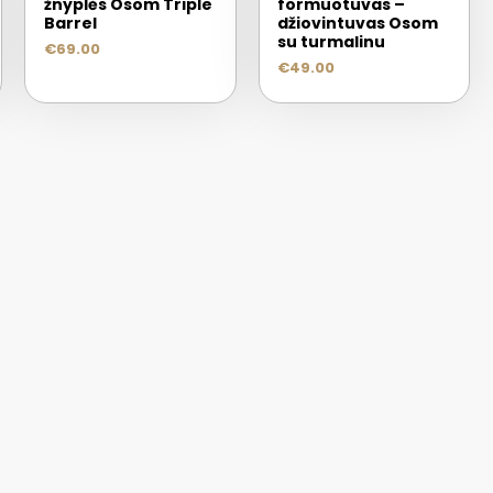
žnyplės Osom Triple
formuotuvas –
Barrel
džiovintuvas Osom
su turmalinu
€
69.00
€
49.00