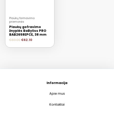
Plaukų formavimo
priemonės
Plaukų gofravimo
žnyplės BaByliss PRO
BAB2658EPCE, 38 mm
€
69.00
€
62.10
Informacija
Apie mus
Kontaktai