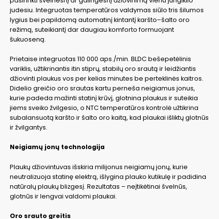
pasirinkti švelnesnį ar galingesnį džiovinimą vienu jungiklio
judesiu. Integruotas temperatūros valdymas siūlo tris šilumos
lygius bei papildomą automatinį kintantį karšto–šalto oro
režimą, suteikiantį dar daugiau komforto formuojant
šukuoseną.
Prietaise integruotas 110 000 aps./min. BLDC bešepetėlinis
variklis, užtikrinantis itin stiprų, stabilų oro srautą ir leidžiantis
džiovinti plaukus vos per kelias minutes be perteklinės kaitros.
Didelio greičio oro srautas kartu perneša neigiamus jonus,
kurie padeda mažinti statinį krūvį, glotnina plaukus ir suteikia
jiems sveiko žvilgesio, o NTC temperatūros kontrolė užtikrina
subalansuotą karšto ir šalto oro kaitą, kad plaukai išliktų glotnūs
ir žvilgantys.
Neigiamų jonų technologija
Plaukų džiovintuvas išskiria milijonus neigiamų jonų, kurie
neutralizuoja statinę elektrą, išlygina plauko kutikulę ir padidina
natūralų plaukų blizgesį. Rezultatas – neįtikėtinai švelnūs,
glotnūs ir lengvai valdomi plaukai.
Oro srauto greitis