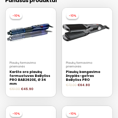
Panašūs produktai
-10%
-10%
-10%
-10%
Plaukų formavimo
Plaukų formavimo
priemonės
priemonės
Karšto oro plaukų
Plaukų bangavimo
formuotuvas BaByliss
žnyplės-gofras
PRO BAB2620E, Ø 34
BaByliss PRO
mm
€
72.00
€
64.80
€
51.00
€
45.90
-10%
-10%
-10%
-10%