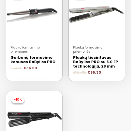
Plaukų formavimo
Plaukų formavimo
priemonės
priemonės
Garbanų formavimo
Plaukų tiesintuvas
konusas BaByliss PRO
BaByliss PRO su 5.0 EP
technologija, 28 mm
€
74.00
€
66.60
€
107.00
€
96.30
-10%
-10%