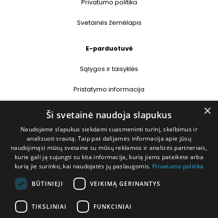
Privatumo politika
Svetainės žemėlapis
E-parduotuvė
Sąlygos ir taisyklės
Pristatymo informacija
×
Prekių grąžinimas
Ši svetainė naudoja slapukus
Naudojame slapukus siekdami suasmeninti turinį, skelbimus ir
Kontaktai
analizuoti srautą. Taip pat dalijamės informacija apie jūsų
naudojimąsi mūsų svetaine su mūsų reklamos ir analizės partneriais,
+370 677 31358
kurie gali ją sujungti su kita informacija, kurią jiems pateikėte arba
kurią jie surinko, kai naudojatės jų paslaugomis.
Privatumo politika
info@deshop.lt
BŪTINIEJI
VEIKIMĄ GERINANTYS
Megėjų g. 5A, Žukiškių k., Trakų r.
TIKSLINIAI
FUNKCINIAI