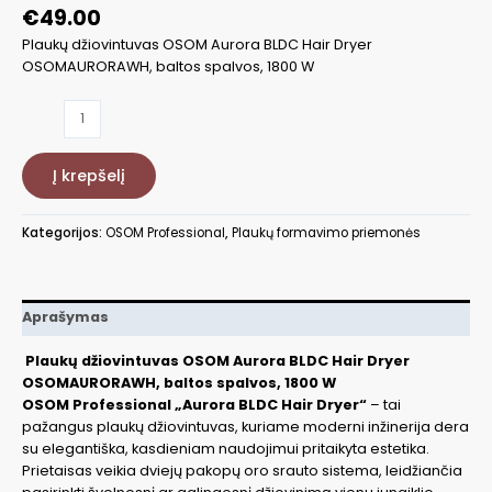
€
49.00
Plaukų džiovintuvas OSOM Aurora BLDC Hair Dryer
OSOMAURORAWH, baltos spalvos, 1800 W
produkto
kiekis:
Plaukų
Į krepšelį
džiovintuvas
OSOM
Aurora
Kategorijos:
OSOM Professional
,
Plaukų formavimo priemonės
BLDC
Hair
Dryer
OSOMAURORAWH
Aprašymas
1800
W
Plaukų džiovintuvas OSOM Aurora BLDC Hair Dryer
OSOMAURORAWH, baltos spalvos, 1800 W
OSOM Professional „Aurora BLDC Hair Dryer“
– tai
pažangus plaukų džiovintuvas, kuriame moderni inžinerija dera
su elegantiška, kasdieniam naudojimui pritaikyta estetika.
Prietaisas veikia dviejų pakopų oro srauto sistema, leidžiančia