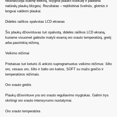
neutralizuoja statinę elektrą, išlygina plauko kutikulę ir padidina
natūralų plaukų blizgesį. Rezultatas – neįtikėtinai švelnūs, glotnūs ir
lengvai valdomi plaukai.
Didelės raiškos spalvotas LCD ekranas
Šis plaukų džiovintuvas turi spalvotą, didelės raiškos LCD ekraną,
kuriame visuomet galėsite matyti esamą oro srauto temperatūrą, greitį
arba pasirinktą rėžimą.
Veikimo rėžimai
Prietaisas turi keturis iš anksto suprogramuotus veikimo rėžimus: šilto
oro, vėsaus oro, šilto ir šalto oro kaitos, SOFT su mažo greičio ir
temperatūros rėžimais.
Oro srauto greitis
Plaukų džiovintuve yra oro srauto reguliavimo mygtukas. Galimi trys
skirtingi oro srauto intensyvumo nustatymai.
Oro srauto temperatūra