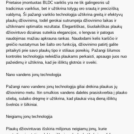
Prietaise įmontuotas BLDC variklis yra ne tik galingesnis už
tradicinius variklius, bet ir užtikrina tolygų oro srautą ir precizišką
valdymą. Ši pažangi variklio technologija užtikrina greitą ir efektyvų
plaukų džiovinimą, todėl gerokai sutrumpėja džiovinimo laikas ir
užtikrinami optimalūs rezultatai. Elegantiškas, šiuolaikiškas plaukų
džiovintuvo dizainas suteikia elegancijos, o lengvas ir patogus
naudojimas mažiau apkrauna rankas. Naudodami kelis karščio ir
greičio nustatymus bei šalto oro funkciją, džiovinimo patirtį galite
pritaikyti prie savo plaukų tipo ir stiliaus poreikių. Pažangi šilumos
kontrolės technologija neleidžia plaukams perkaisti, apsaugo juos nuo
pažeidimų ir užtikrina, kad jie išliktų glotnūs ir sveiki.
Nano vandens jonų technologija
Pažangi nano vandens jonų technologija giliai drėkina plaukus jų
džiovinimo metu. Itin smulkios vandens dalelės prasiskverbia į plauko
stiebą, sulaiko drėgmę ir užtikrina, kad plaukai visą dieną išliktų
švelnūs ir šilkiniai.
Neigiamų jonų technologija
Plaukų džiovintuvas išskiria milijonus neigiamų jonų, kurie