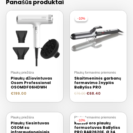
Panašūs produktai
-10%
-10%
Plaukų priežiūra
Plaukų formavimo priemonės
Plaukų džiovintuvas
Skaitmeninės garbanų
Osom Professional
formavimo žnyplės
OSOMDF06HDWH
BaByliss PRO
€
199.00
€
68.40
€
76.00
Plaukų priežiūra
Plaukų formavimo priemonės
-10%
-10%
Plaukų tiesintuvas
Karšto oro plaukų
OSOM su
formuotuvas BaByliss
infraraudonaisiais
PRO BAB2620E, Ø 34