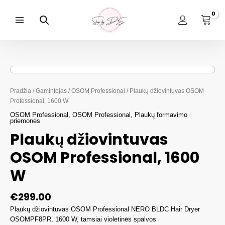
Pereiti
prie
turinio
Main
Menu
Pradžia
/
Gamintojas
/
OSOM Professional
/ Plaukų džiovintuvas OSOM
Professional, 1600 W
OSOM Professional
,
OSOM Professional
,
Plaukų formavimo
priemonės
Plaukų džiovintuvas
OSOM Professional, 1600
W
€
299.00
Plaukų džiovintuvas OSOM Professional NERO BLDC Hair Dryer
OSOMPF8PR, 1600 W, tamsiai violetinės spalvos