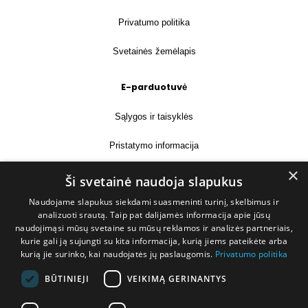
Privatumo politika
Svetainės žemėlapis
E-parduotuvė
Sąlygos ir taisyklės
Pristatymo informacija
×
Prekių grąžinimas
Ši svetainė naudoja slapukus
Naudojame slapukus siekdami suasmeninti turinį, skelbimus ir
Kontaktai
analizuoti srautą. Taip pat dalijamės informacija apie jūsų
naudojimąsi mūsų svetaine su mūsų reklamos ir analizės partneriais,
+370 677 31358
kurie gali ją sujungti su kita informacija, kurią jiems pateikėte arba
kurią jie surinko, kai naudojatės jų paslaugomis.
Privatumo politika
info@deshop.lt
BŪTINIEJI
VEIKIMĄ GERINANTYS
Megėjų g. 5A, Žukiškių k., Trakų r.