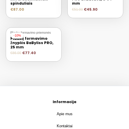
spinduliais
mm
€
87.00
€
45.90
€
51.00
Plaukų formavimo priemonės
-10%
-10%
Plaukų formavimo
žnyplės BaByliss PRO,
25 mm
€
77.40
€
86.00
Informacija
Apie mus
Kontaktai