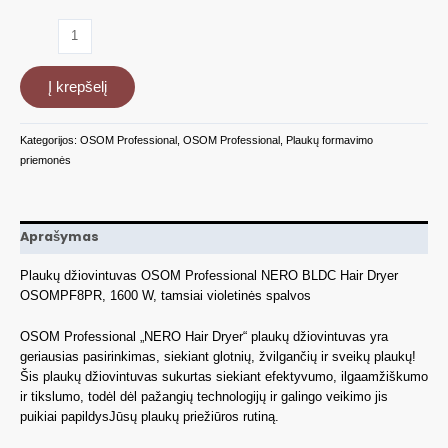
produkto
kiekis:
Plaukų
Į krepšelį
džiovintuvas
OSOM
Professional,
Kategorijos:
OSOM Professional
,
OSOM Professional
,
Plaukų formavimo
1600
priemonės
W
Aprašymas
Plaukų džiovintuvas OSOM Professional NERO BLDC Hair Dryer
OSOMPF8PR, 1600 W, tamsiai violetinės spalvos
OSOM Professional „NERO Hair Dryer“ plaukų džiovintuvas yra
geriausias pasirinkimas, siekiant glotnių, žvilgančių ir sveikų plaukų!
Šis plaukų džiovintuvas sukurtas siekiant efektyvumo, ilgaamžiškumo
ir tikslumo, todėl dėl pažangių technologijų ir galingo veikimo jis
puikiai papildysJūsų plaukų priežiūros rutiną.