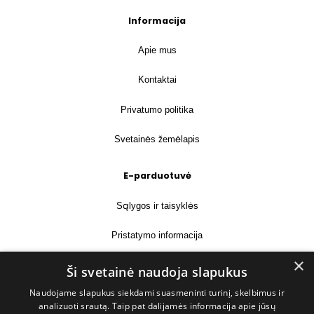
Informacija
Apie mus
Kontaktai
Privatumo politika
Svetainės žemėlapis
E-parduotuvė
Sąlygos ir taisyklės
Pristatymo informacija
×
Prekių grąžinimas
Ši svetainė naudoja slapukus
Naudojame slapukus siekdami suasmeninti turinį, skelbimus ir
Kontaktai
analizuoti srautą. Taip pat dalijamės informacija apie jūsų