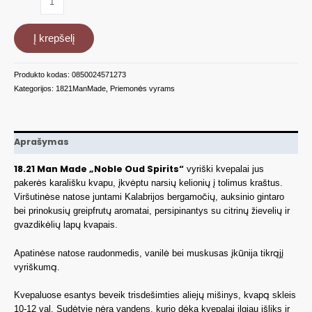
kiekis:
Vyriški
Į krepšelį
kvepalai
Noble
Oud,
Produkto kodas:
0850024571273
100
Kategorijos:
1821ManMade
,
Priemonės vyrams
ml
SPT3NO
Aprašymas
18.21 Man Made „Noble Oud Spirits“
vyriški kvepalai jus
pakerės karališku kvapu, įkvėptu narsių kelionių į tolimus kraštus.
Viršutinėse natose juntami Kalabrijos bergamočių, auksinio gintaro
bei prinokusių greipfrutų aromatai, persipinantys su citrinų žievelių ir
gvazdikėlių lapų kvapais.
Apatinėse natose raudonmedis, vanilė bei muskusas įkūnija tikrąjį
vyriškumą.
Kvepaluose esantys beveik trisdešimties aliejų mišinys, kvapą skleis
10-12 val. Sudėtyje nėra vandens, kurio dėka kvepalai ilgiau išliks ir