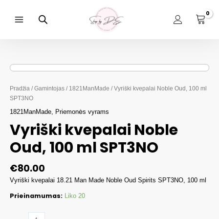
Pereiti
prie
turinio
Main
Menu
Pradžia
/
Gamintojas
/
1821ManMade
/ Vyriški kvepalai Noble Oud, 100 ml
SPT3NO
1821ManMade
,
Priemonės vyrams
Vyriški kvepalai Noble
Oud, 100 ml SPT3NO
€
80.00
Vyriški kvepalai 18.21 Man Made Noble Oud Spirits SPT3NO, 100 ml
Prieinamumas:
Liko 20
produkto