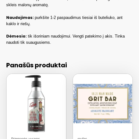
skleis malonų aromatą.
Naudojimas:
purkšite 1-2 paspaudimus tiesiai iš buteliuko, ant
kaklo ir riešų.
Dėmesio:
tik išoriniam naudojimui. Vengti patekimo į akis. Tinka
naudoti tik suaugusiems.
Panašūs produktai
Priemonės vyrams
muilas