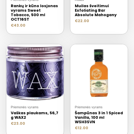
Rankų ir kūno losjonas
Muilas šveitimui
vyrams Sweet
Exfoliating Bar
Tobacco, 500 ml
Absolute Mahogany
OCT16ST
€
22.00
€
43.00
Priemonės vyrams
Priemonės vyrams
Vaškas plaukams, 56,7
Šampūnas 3 in 1 Spiced
g WAX2
Vanilla, 100 ml
WSH3SVN
€
23.00
€
12.00