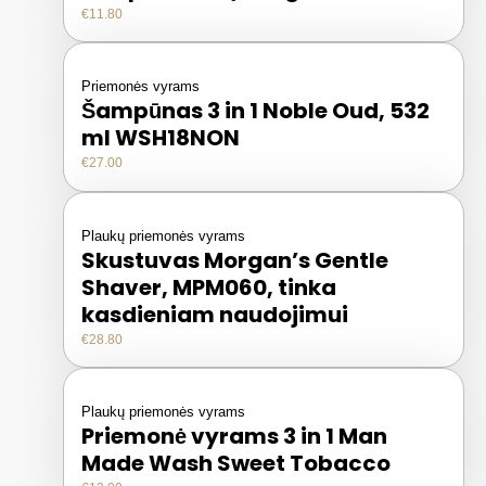
€
11.80
Priemonės vyrams
Šampūnas 3 in 1 Noble Oud, 532
ml WSH18NON
€
27.00
Plaukų priemonės vyrams
Skustuvas Morgan’s Gentle
Shaver, MPM060, tinka
kasdieniam naudojimui
€
28.80
Plaukų priemonės vyrams
Priemonė vyrams 3 in 1 Man
Made Wash Sweet Tobacco