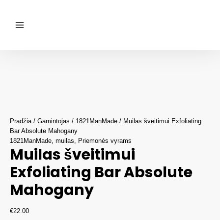
Pereiti
prie
turinio
Main
Menu
Pradžia
/
Gamintojas
/
1821ManMade
/ Muilas šveitimui Exfoliating
Bar Absolute Mahogany
1821ManMade
,
muilas
,
Priemonės vyrams
Muilas šveitimui
Exfoliating Bar Absolute
Mahogany
€
22.00