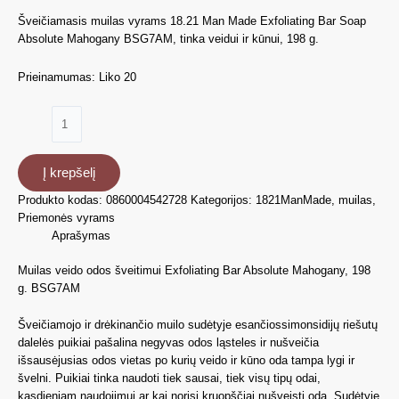
Šveičiamasis muilas vyrams 18.21 Man Made Exfoliating Bar Soap
Absolute Mahogany BSG7AM, tinka veidui ir kūnui, 198 g.
Prieinamumas:
Liko 20
produkto
kiekis:
Muilas
šveitimui
Į krepšelį
Exfoliating
Produkto kodas:
0860004542728
Kategorijos:
1821ManMade
,
muilas
,
Bar
Priemonės vyrams
Absolute
Aprašymas
Mahogany
Muilas veido odos šveitimui Exfoliating Bar Absolute Mahogany, 198
g. BSG7AM
Š
veičiamojo ir drėkinančio muilo sudėtyje
esan
čios
simonsidijų riešutų
dalelės puikiai pašalina negyvas odos ląsteles ir nušveičia
išsausėjusias odos vietas po kurių veido ir kūno oda tampa lygi ir
švelni. Puikiai tinka naudoti tiek sausai, tiek visų tipų odai,
kasdieniam naudojimui ar kai norisi kruopščiai nušveisti odą. Sudėtyje