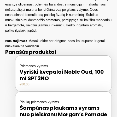
esantys glicerinas, bolivinės balandos, simonsidijų ir makadamijos
riešutų aliejai maitina bei drėkina odą po gilaus valymo. Odos
nesausinanti formulė odą palieką švarią ir nuramintą.
Subtilus
muskusinio raudonmedžio aromatas, persipynęs su itališk
u
mandarin
u
ir bergamot
e
,
saldžiu jazminu ir kerinčiu kedro ir gintaro aromatu,
paliks ilgalaikį įspūdį.
Naudojimas:
Masažuokite ant drėgnos odos kol suputos
ir gerai
nuskalaukite vandeniu.
Panašūs produktai
Priemonės vyrams
Vyriški kvepalai Noble Oud, 100
ml SPT3NO
€
80.00
Plaukų priemonės vyrams
Šampūnas plaukams vyrams
nuo pleiskanų Morgan’s Pomade