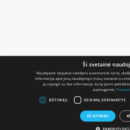
Ši svetainė naudo
Naudojame slapukus siekdami suasmeninti turinį, skelbi
informacija apie jūsų naudojimąsi mūsų svetaine su mūsų
ją sujungti su kita informacija, kurią jiems pateikėte
paslaugomis.
Privatu
BŪTINIEJI
VEIKIMĄ GERINANTYS
AŠ SUTINKU
A
PARODYTI DET