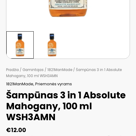
Pradžia
/
Gamintojas
/
1821ManMade
/ Šampūnas 3 in 1 Absolute
Mahogany, 100 ml WSH3AMN
1821ManMade
,
Priemonės vyrams
Šampūnas 3 in 1 Absolute
Mahogany, 100 ml
WSH3AMN
€
12.00