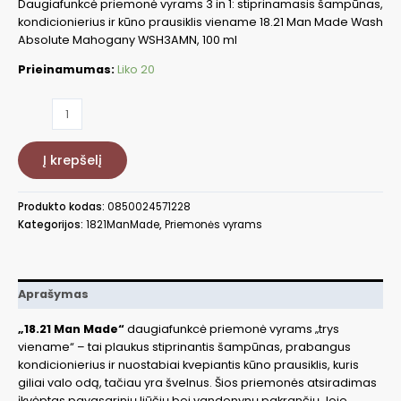
Daugiafunkcė priemonė vyrams 3 in 1: stiprinamasis šampūnas,
kondicionierius ir kūno prausiklis viename 18.21 Man Made Wash
Absolute Mahogany WSH3AMN, 100 ml
Prieinamumas:
Liko 20
produkto
kiekis:
Šampūnas
Į krepšelį
3
in
1
Produkto kodas:
0850024571228
Absolute
Kategorijos:
1821ManMade
,
Priemonės vyrams
Mahogany,
100
ml
WSH3AMN
Aprašymas
„18.21 Man Made“
daugiafunkcė priemonė vyrams „trys
viename“ – tai plaukus stiprinantis šampūnas, prabangus
kondicionierius ir nuostabiai kvepiantis kūno prausiklis, kuris
giliai valo odą, tačiau yra švelnus. Šios priemonės atsiradimas
įkvėptas pavasarinių liūčių bei vandenynų pakrančių Joje