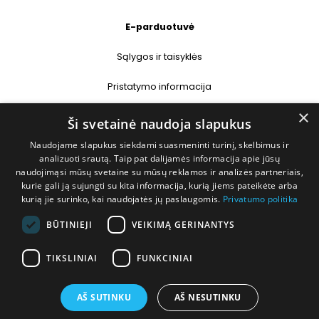
E-parduotuvė
Sąlygos ir taisyklės
Pristatymo informacija
×
Prekių grąžinimas
Ši svetainė naudoja slapukus
Naudojame slapukus siekdami suasmeninti turinį, skelbimus ir
Kontaktai
analizuoti srautą. Taip pat dalijamės informacija apie jūsų
naudojimąsi mūsų svetaine su mūsų reklamos ir analizės partneriais,
+370 677 31358
kurie gali ją sujungti su kita informacija, kurią jiems pateikėte arba
kurią jie surinko, kai naudojatės jų paslaugomis.
Privatumo politika
info@deshop.lt
BŪTINIEJI
VEIKIMĄ GERINANTYS
Megėjų g. 5A, Žukiškių k., Trakų r.
TIKSLINIAI
FUNKCINIAI
AŠ SUTINKU
AŠ NESUTINKU