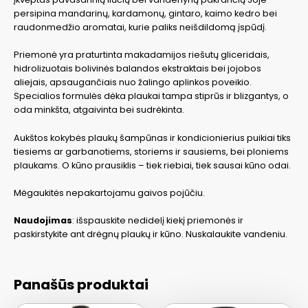
persipina mandarinų, kardamonų, gintaro, kaimo kedro bei
raudonmedžio aromatai, kurie paliks neišdildomą įspūdį.
Priemonė yra praturtinta makadamijos riešutų gliceridais,
hidrolizuotais bolivinės balandos ekstraktais bei jojobos
aliejais, apsaugančiais nuo žalingo aplinkos poveikio.
Specialios formulės dėka plaukai tampa stiprūs ir blizgantys, o
oda minkšta, atgaivinta bei sudrėkinta.
Aukštos kokybės plaukų šampūnas ir kondicionierius puikiai tiks
tiesiems ar garbanotiems, storiems ir sausiems, bei ploniems
plaukams. O kūno prausiklis – tiek riebiai, tiek sausai kūno odai.
Mėgaukitės nepakartojamu gaivos pojūčiu.
Naudojimas
: išspauskite nedidelį kiekį priemonės ir
paskirstykite ant drėgnų plaukų ir kūno. Nuskalaukite vandeniu.
Panašūs produktai