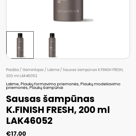
Pradžia
/
Gamintojas
/
Lakme
/ Sausas šampūnas K.FINISH FRESH,
200 ml LAK46052
Lakme
,
Plaukų formavimo priemonės
,
Plaukų modeliavimo
priemonės
,
Plaukų šampūnai
Sausas šampūnas
K.FINISH FRESH, 200 ml
LAK46052
€
17.00