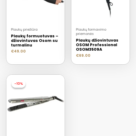
Plaukų priežiūra
Plaukų formavimo
priemonės
Plaukų formuotuvas –
Plaukų džiovintuvas
džiovintuvas Osom su
OSOM Professional
turmalinu
OSOM3509A
€
49.00
€
69.00
-10%
-10%