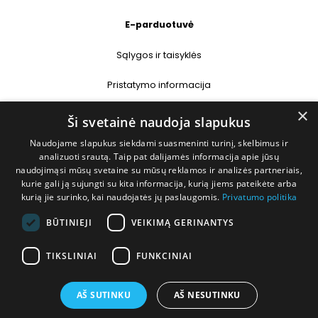
E-parduotuvė
Sąlygos ir taisyklės
Pristatymo informacija
×
Prekių grąžinimas
Ši svetainė naudoja slapukus
Naudojame slapukus siekdami suasmeninti turinį, skelbimus ir
Kontaktai
analizuoti srautą. Taip pat dalijamės informacija apie jūsų
naudojimąsi mūsų svetaine su mūsų reklamos ir analizės partneriais,
+370 677 31358
kurie gali ją sujungti su kita informacija, kurią jiems pateikėte arba
kurią jie surinko, kai naudojatės jų paslaugomis.
Privatumo politika
info@deshop.lt
BŪTINIEJI
VEIKIMĄ GERINANTYS
Megėjų g. 5A, Žukiškių k., Trakų r.
TIKSLINIAI
FUNKCINIAI
AŠ SUTINKU
AŠ NESUTINKU