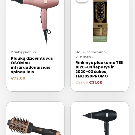
Plaukų priežiūra
Plaukų formavimo
priemonės
Plaukų džiovintuvas
Rinkinys plaukams TEK
OSOM su
1020-03 šepetys ir
infraraudonaisiais
2020-03 šukos,
spinduliais
TEK1020PROMO
€
72.00
€
33.00
€
31.00