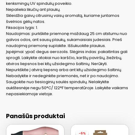
kenksmingų UV spindulių poveikio.
Nepalieka likučių ant plaukų.
Skleidžia gaivų citrusinių vaisų aromatą, kuriame juntamos
švelnios gėlių natos.
Fiksacijos lygis: 1.
Naudojimas: purkškite priemonę maždaug 25 cm atstumu nuo
galvos odos, ant sausų plaukų, sukamaisiais judesiais. Prieš
naudojimą priemonę suplakite. Iššukuokite plaukus.
Įspėjimai: ypač degus aerozolis. Slėginis indas: pakaitintas gali
sprogti. Laikykite atokiai nuo karščio, karštų paviršių, žiežirbų,
atviros liepsnos bei kitų užsidegimo šaltinių. Nerūkyti.
Nepurkškite į atvirą liepsną arba ant kitų užsidegimo šaltinių.
Nebadykite ir nedeginkite priemonės, net ir po naudojimo.
Saugokite nuo tiesioginių saulės spindulių. Nelaikykite
aukštesnėje negu 50°C/ 122°F temperatūroje. Laikykite vaikams
nepasiekiamoje vietoje.
Panašūs produktai
-6%
-6%