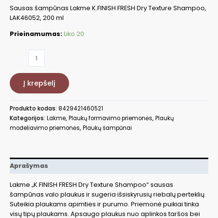
Sausas šampūnas Lakme K.FINISH FRESH Dry Texture Shampoo,
LAK46052, 200 ml
Prieinamumas:
Liko 20
produkto
kiekis:
Sausas
Į krepšelį
šampūnas
K.FINISH
FRESH,
Produkto kodas:
8429421460521
200
Kategorijos:
Lakme
,
Plaukų formavimo priemonės
,
Plaukų
ml
modeliavimo priemonės
,
Plaukų šampūnai
LAK46052
Aprašymas
Lakme „K.FINISH FRESH Dry Texture Shampoo“ sausas
šampūnas valo plaukus ir sugeria išsiskyrusių riebalų perteklių.
Suteikia plaukams apimties ir purumo. Priemonė puikiai tinka
visų tipų plaukams. Apsaugo plaukus nuo aplinkos taršos bei