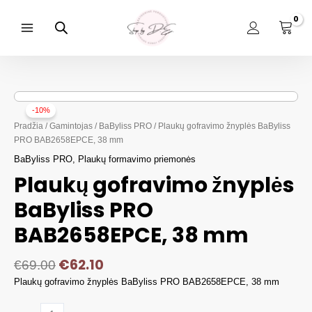
Pereiti
prie
turinio
Main
Menu
-10%
Pradžia
/
Gamintojas
/
BaByliss PRO
/ Plaukų gofravimo žnyplės BaByliss
PRO BAB2658EPCE, 38 mm
BaByliss PRO
,
Plaukų formavimo priemonės
Plaukų gofravimo žnyplės
BaByliss PRO
BAB2658EPCE, 38 mm
€
62.10
€
69.00
Plaukų gofravimo žnyplės BaByliss PRO BAB2658EPCE, 38 mm
produkto