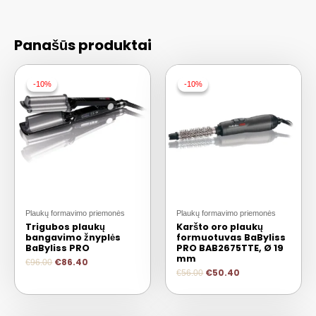
Panašūs produktai
-10%
-10%
-10%
-10%
Plaukų formavimo priemonės
Plaukų formavimo priemonės
Trigubos plaukų
Karšto oro plaukų
bangavimo žnyplės
formuotuvas BaByliss
BaByliss PRO
PRO BAB2675TTE, Ø 19
mm
€
86.40
€
96.00
€
50.40
€
56.00