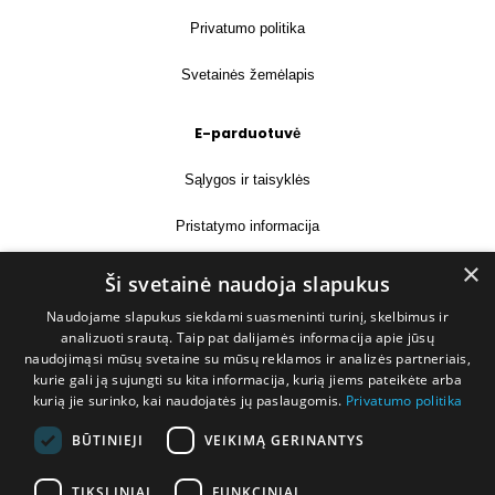
Privatumo politika
Svetainės žemėlapis
E-parduotuvė
Sąlygos ir taisyklės
Pristatymo informacija
×
Prekių grąžinimas
Ši svetainė naudoja slapukus
Naudojame slapukus siekdami suasmeninti turinį, skelbimus ir
Kontaktai
analizuoti srautą. Taip pat dalijamės informacija apie jūsų
naudojimąsi mūsų svetaine su mūsų reklamos ir analizės partneriais,
+370 677 31358
kurie gali ją sujungti su kita informacija, kurią jiems pateikėte arba
kurią jie surinko, kai naudojatės jų paslaugomis.
Privatumo politika
info@deshop.lt
BŪTINIEJI
VEIKIMĄ GERINANTYS
Megėjų g. 5A, Žukiškių k., Trakų r.
TIKSLINIAI
FUNKCINIAI