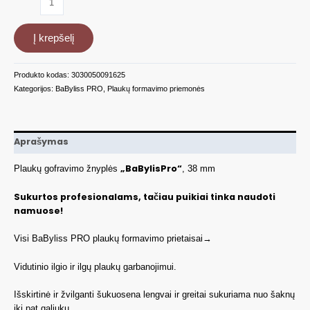
kiekis:
Plaukų
Į krepšelį
gofravimo
žnyplės
BaByliss
Produkto kodas:
3030050091625
PRO
Kategorijos:
BaByliss PRO
,
Plaukų formavimo priemonės
BAB2658EPCE,
38
mm
Aprašymas
„BaBylisPro“
Plaukų gofravimo žnyplės
, 38 mm
Sukurtos profesionalams, tačiau puikiai tinka naudoti
namuose!
Visi BaByliss PRO plaukų formavimo prietaisai→
Vidutinio ilgio ir ilgų plaukų garbanojimui.
Išskirtinė ir žvilganti šukuosena lengvai ir greitai sukuriama nuo šaknų
iki pat galiukų.