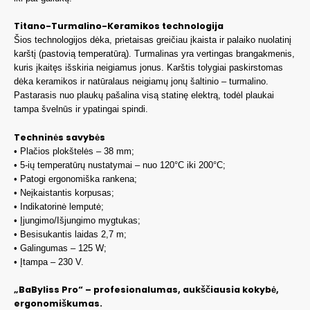
Titano-Turmalino-Keramikos technologija
Šios technologijos dėka, prietaisas greičiau įkaista ir palaiko nuolatinį
karštį (pastovią temperatūrą). Turmalinas yra vertingas brangakmenis,
kuris įkaitęs išskiria neigiamus jonus. Karštis tolygiai paskirstomas
dėka keramikos ir natūralaus neigiamų jonų šaltinio – turmalino.
Pastarasis nuo plaukų pašalina visą statinę elektrą, todėl plaukai
tampa švelnūs ir ypatingai spindi.
Techninės savybės
• Plačios plokštelės – 38 mm;
• 5-ių temperatūrų nustatymai – nuo 120°C iki 200°C;
• Patogi ergonomiška rankena;
• Neįkaistantis korpusas;
• Indikatorinė lemputė;
• Įjungimo/Išjungimo mygtukas;
• Besisukantis laidas 2,7 m;
• Galingumas – 125 W;
• Įtampa – 230 V.
„BaByliss Pro“ – profesionalumas, aukščiausia kokybė,
ergonomiškumas.