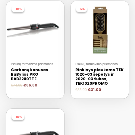
-10%
-10%
-6%
-6%
Plaukų formavimo priemonės
Plaukų formavimo priemonės
Garbanų konusas
Rinkinys plaukams TEK
BaByliss PRO
1020-03 šepetys ir
BAB2280TTE
2020-03 šukos,
TEK1020PROMO
€
66.60
€
74.00
€
31.00
€
33.00
-10%
-10%