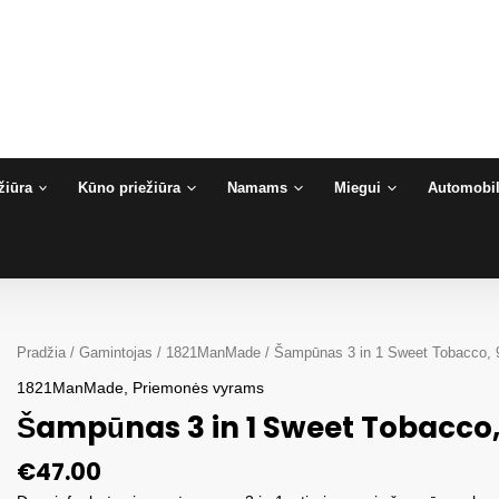
žiūra
Kūno priežiūra
Namams
Miegui
Automobil
Pradžia
/
Gamintojas
/
1821ManMade
/ Šampūnas 3 in 1 Sweet Tobacco
1821ManMade
,
Priemonės vyrams
Šampūnas 3 in 1 Sweet Tobacco
€
47.00