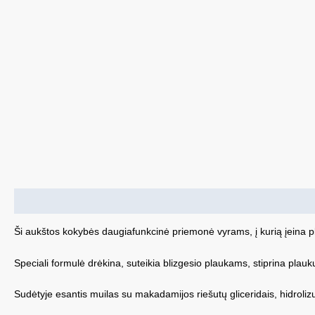
Aprašymas
Ši aukštos kokybės daugiafunkcinė priemonė vyrams, į kurią įeina pla
Speciali formulė drėkina, suteikia blizgesio plaukams, stiprina plau
Sudėtyje esantis muilas su makadamijos riešutų gliceridais, hidrolizu