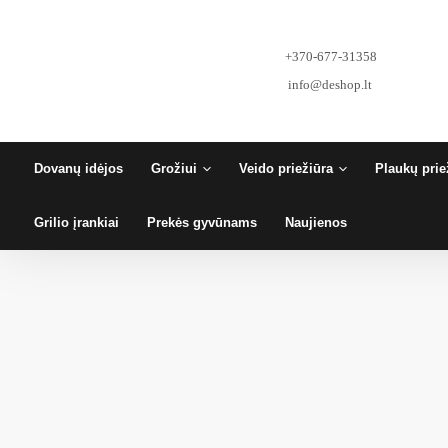
Pereiti
prie
turinio
+370-677-31358
info@deshop.lt
Dovanų idėjos
Grožiui
Veido priežiūra
Plaukų prie
Grilio įrankiai
Prekės gyvūnams
Naujienos