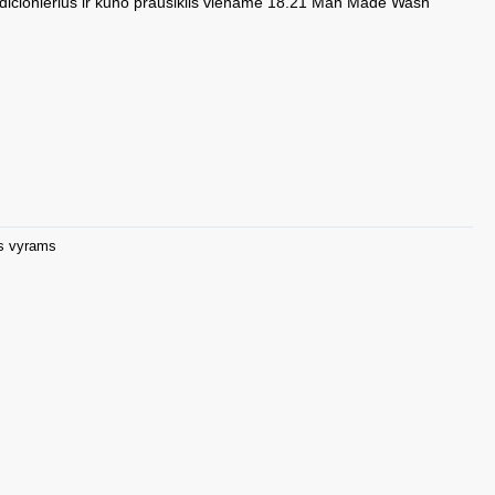
dicionierius ir kūno prausiklis viename 18.21 Man Made Wash
s vyrams