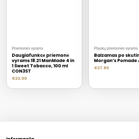
Priemonės vyrams
Plaukų priemonės vyrams
Daugiafunkcė priemonė
Balzamas po skuti
vyrams 18.21 ManMade 4 in
Morgan’s Pomade 
1 Sweet Tobacco, 100 ml
€
27.80
CON3ST
€
22.00