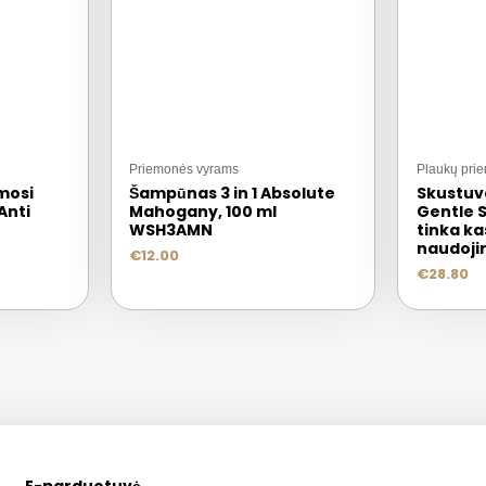
Priemonės vyrams
Plaukų pri
mosi
Šampūnas 3 in 1 Absolute
Skustuv
Anti
Mahogany, 100 ml
Gentle 
WSH3AMN
tinka k
naudoji
€
12.00
€
28.80