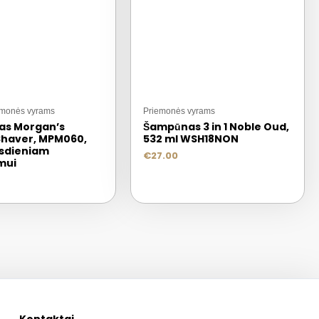
emonės vyrams
Priemonės vyrams
as Morgan’s
Šampūnas 3 in 1 Noble Oud,
Shaver, MPM060,
532 ml WSH18NON
asdieniam
€
27.00
mui