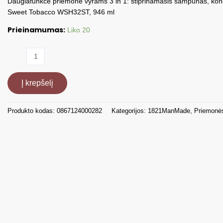
Daugiafunkcė priemonė vyrams 3 in 1: stiprinamasis šampūnas, kon
Sweet Tobacco WSH32ST, 946 ml
Prieinamumas:
Liko 20
produkto
kiekis:
Šampūnas
Į krepšelį
3
in
1
Produkto kodas:
0867124000282
Kategorijos:
1821ManMade
,
Priemonė
Sweet
Tobacco,
946
ml
WSH32ST