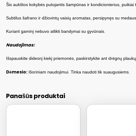
Šis aukštos kokybės putojantis šampūnas ir kondicionierius, puikiai 
Subtilus šafrano ir džiovintų vaisių aromatas, persipynęs su medaus,
Kuriant gaminį nebuvo atlikti bandymai su gyvūnais.
Naudojimas:
Išspauskite didesnį kiekį priemonės, paskirstykite ant drėgnų plauk
Dėmesio:
Išoriniam naudojimui. Tinka naudoti tik suaugusiems.
Panašūs produktai