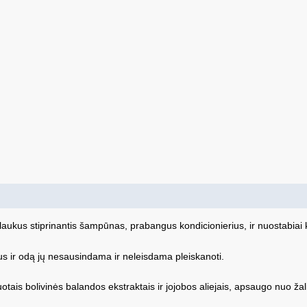
ukus stiprinantis šampūnas, prabangus kondicionierius, ir nuostabiai kvep
kus ir odą jų nesausindama ir neleisdama pleiskanoti.
otais bolivinės balandos ekstraktais ir jojobos aliejais, apsaugo nuo ža