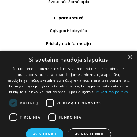
Svetainės žemėlapis
E-parduotuvė
Sąlygos ir taisyklės
Pristatymo informacija
×
Prekių grąžinimas
Ši svetainė naudoja slapukus
Naudojame slapukus siekdami suasmeninti turinį, skelbimus ir
Kontaktai
analizuoti srautą. Taip pat dalijamės informacija apie jūsų
naudojimąsi mūsų svetaine su mūsų reklamos ir analizės partneriais,
+370 677 31358
kurie gali ją sujungti su kita informacija, kurią jiems pateikėte arba
kurią jie surinko, kai naudojatės jų paslaugomis.
Privatumo politika
info@deshop.lt
BŪTINIEJI
VEIKIMĄ GERINANTYS
Megėjų g. 5A, Žukiškių k., Trakų r.
TIKSLINIAI
FUNKCINIAI
AŠ SUTINKU
AŠ NESUTINKU