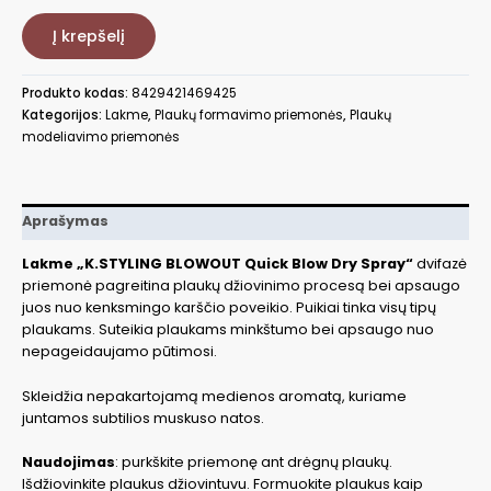
Priemonė
Į krepšelį
greitinanti
plaukų
džiovinimą
Produkto kodas:
8429421469425
K.STYLING
Kategorijos:
Lakme
,
Plaukų formavimo priemonės
,
Plaukų
BLOWOUT,
modeliavimo priemonės
200
ml
LAK46942
Aprašymas
Lakme „K.STYLING BLOWOUT Quick Blow Dry Spray“
dvifazė
priemonė pagreitina plaukų džiovinimo procesą bei apsaugo
juos nuo kenksmingo karščio poveikio. Puikiai tinka visų tipų
plaukams. Suteikia plaukams minkštumo bei apsaugo nuo
nepageidaujamo pūtimosi.
Skleidžia nepakartojamą medienos aromatą, kuriame
juntamos subtilios muskuso natos.
Naudojimas
: purkškite priemonę ant drėgnų plaukų.
Išdžiovinkite plaukus džiovintuvu. Formuokite plaukus kaip