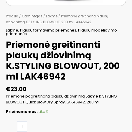
Pradžia
/
Gamintojas
/
Lakme
/ Priemonė greitinanti plaukų
džiovinimą K.STYLING BLOWOUT, 200 ml LAK46942
Lakme
,
Plaukų formavimo priemonės
,
Plaukų modeliavimo
priemonės
Priemonė greitinanti
plaukų džiovinimą
K.STYLING BLOWOUT, 200
ml LAK46942
€
23.00
Priemonė pagreitinanti plaukų džiovinimą Lakme K.STYLING
BLOWOUT Quick Blow Dry Spray, LAK46942, 200 ml
Prieinamumas:
Liko 5
produkto
kiekis: