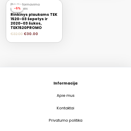
Plaukų formavimo
-6%
-6%
priemonės
Rinkinys plaukams TEK
1520-03 šepetys ir
2020-03 šukos,
TEK1520PROMO
€
32.00
€
30.00
Informacija
Apie mus
Kontaktai
Privatumo politika