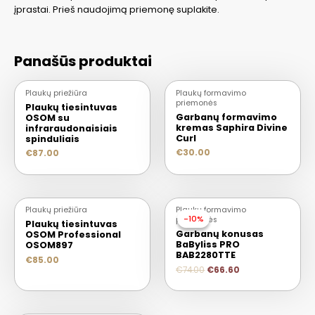
įprastai. Prieš naudojimą priemonę suplakite.
Panašūs produktai
IŠPARDUOTA
Plaukų priežiūra
Plaukų formavimo
priemonės
Plaukų tiesintuvas
Garbanų formavimo
OSOM su
kremas Saphira Divine
infraraudonaisiais
Curl
spinduliais
€
30.00
€
87.00
Plaukų priežiūra
Plaukų formavimo
-10%
-10%
priemonės
Plaukų tiesintuvas
Garbanų konusas
OSOM Professional
BaByliss PRO
OSOM897
BAB2280TTE
€
85.00
€
74.00
€
66.60