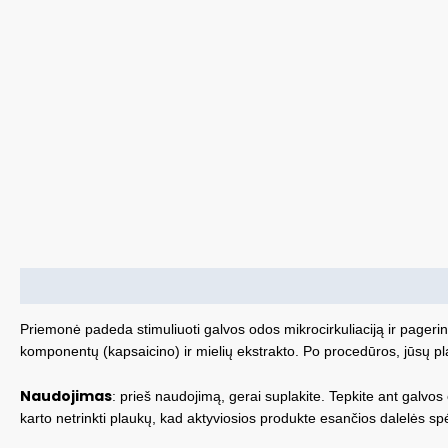
Aprašymas
Priemonė padeda stimuliuoti galvos odos mikrocirkuliaciją ir pageri
komponentų (kapsaicino) ir mielių ekstrakto. Po procedūros, jūsų plau
Naudojimas
: prieš naudojimą, gerai suplakite. Tepkite ant galvo
karto netrinkti plaukų, kad aktyviosios produkte esančios dalelės s