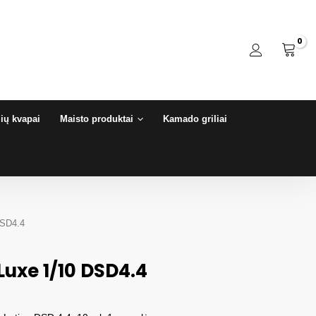
ių kvapai
Maisto produktai
Kamado griliai
DSD4.4
Luxe 1/10 DSD4.4