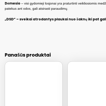
Dėmesio
– visi gydomieji losjonai yra praturtinti veikliosiomis me
patekus ant odos, gali atsirasti paraudimų.
„DSD” – sveikai atrodantys plaukai nuo šaknų iki pat gal
Panašūs produktai