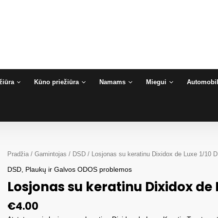
žiūra
Kūno priežiūra
Namams
Miegui
Automobil
Pradžia
/
Gamintojas
/
DSD
/ Losjonas su keratinu Dixidox de Luxe 1/10 
DSD
,
Plaukų ir Galvos ODOS problemos
Losjonas su keratinu Dixidox de 
€
4.00