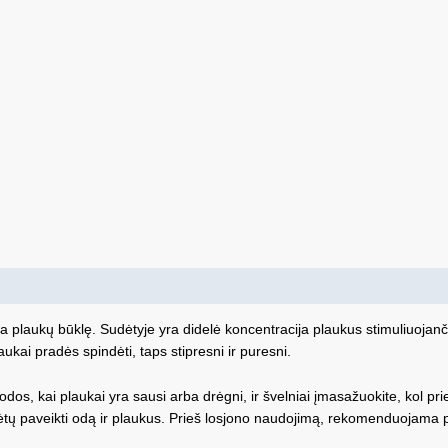
na plaukų būklę. Sudėtyje yra didelė koncentracija plaukus stimuliuojan
kai pradės spindėti, taps stipresni ir puresni.
s odos, kai plaukai yra sausi arba drėgni, ir švelniai įmasažuokite, kol
pėtų paveikti odą ir plaukus. Prieš losjono naudojimą, rekomenduojama p