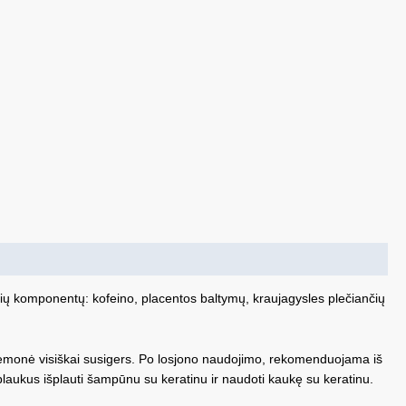
čių komponentų: kofeino, placentos baltymų, kraujagysles plečiančių
 priemonė visiškai susigers. Po losjono naudojimo, rekomenduojama iš
laukus išplauti šampūnu su keratinu ir naudoti kaukę su keratinu.