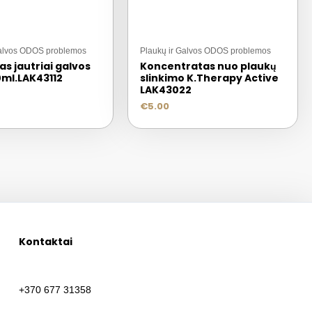
Galvos ODOS problemos
Plaukų ir Galvos ODOS problemos
s jautriai galvos
Koncentratas nuo plaukų
0ml.LAK43112
slinkimo K.Therapy Active
LAK43022
€
5.00
Kontaktai
+370 677 31358