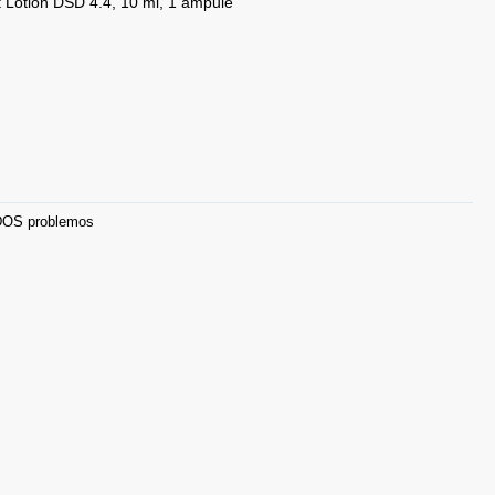
t Lotion DSD 4.4, 10 ml, 1 ampulė
ODOS problemos