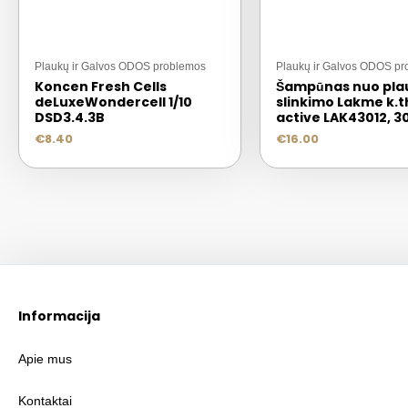
Plaukų ir Galvos ODOS problemos
Plaukų ir Galvos ODOS p
Koncen Fresh Cells
Šampūnas nuo pla
deLuxeWondercell 1/10
slinkimo Lakme k.
DSD3.4.3B
active LAK43012, 3
€
8.40
€
16.00
Informacija
Apie mus
Kontaktai