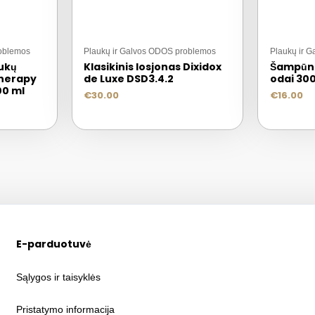
roblemos
Plaukų ir Galvos ODOS problemos
Plaukų ir 
ukų
Klasikinis losjonas Dixidox
Šampūna
therapy
de Luxe DSD3.4.2
odai 30
00 ml
€
30.00
€
16.00
E-parduotuvė
Sąlygos ir taisyklės
Pristatymo informacija