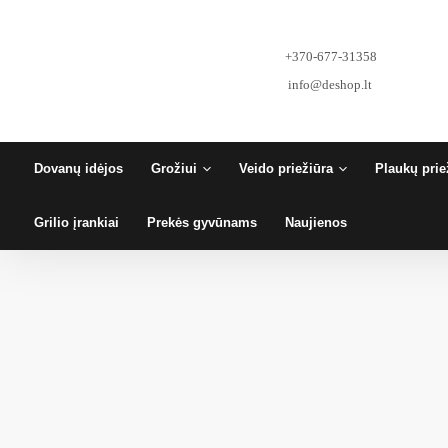
Pereiti
prie
turinio
+370-677-31358
info@deshop.lt
Dovanų idėjos
Grožiui
Veido priežiūra
Plaukų prie
Grilio įrankiai
Prekės gyvūnams
Naujienos