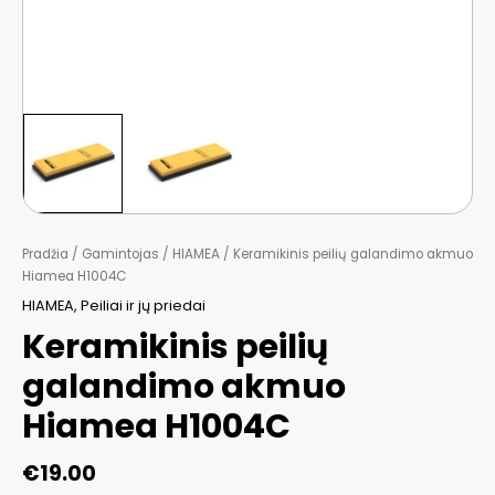
Pradžia
/
Gamintojas
/
HIAMEA
/ Keramikinis peilių galandimo akmuo
Hiamea H1004C
HIAMEA
,
Peiliai ir jų priedai
Keramikinis peilių
galandimo akmuo
Hiamea H1004C
€
19.00