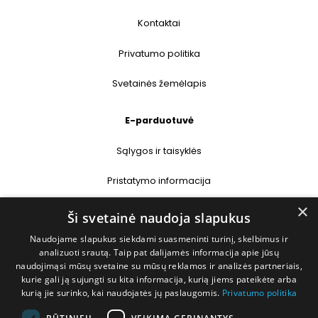
Kontaktai
Privatumo politika
Svetainės žemėlapis
E-parduotuvė
Sąlygos ir taisyklės
Pristatymo informacija
×
Prekių grąžinimas
Ši svetainė naudoja slapukus
Naudojame slapukus siekdami suasmeninti turinį, skelbimus ir
Kontaktai
analizuoti srautą. Taip pat dalijamės informacija apie jūsų
naudojimąsi mūsų svetaine su mūsų reklamos ir analizės partneriais,
+370 677 31358
kurie gali ją sujungti su kita informacija, kurią jiems pateikėte arba
kurią jie surinko, kai naudojatės jų paslaugomis.
Privatumo politika
info@deshop.lt