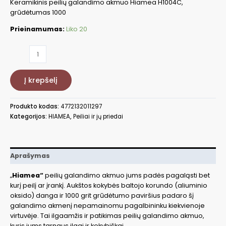
Keramikinis peilių galandimo akmuo Hiamea H1004C,
grūdėtumas 1000
Prieinamumas:
Liko 20
produkto
kiekis:
Keramikinis
Į krepšelį
peilių
galandimo
akmuo
Produkto kodas:
4772132011297
Hiamea
Kategorijos:
HIAMEA
,
Peiliai ir jų priedai
H1004C
Aprašymas
„
Hiamea“
peilių galandimo akmuo jums padės pagaląsti bet
kurį peilį ar įrankį. Aukštos kokybės baltojo korundo (aliuminio
oksido) danga ir 1000 grit grūdėtumo paviršius padaro šį
galandimo akmenį nepamainomu pagalbininku kiekvienoje
virtuvėje. Tai ilgaamžis ir patikimas peilių galandimo akmuo,
kuris jums tarnaus ilgai ir kokybiškai.