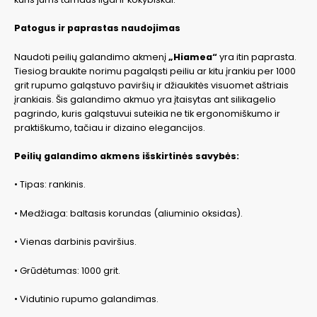
Patogus ir paprastas naudojimas
Naudoti peilių galandimo akmenį
„Hiamea“
yra itin paprasta.
Tiesiog braukite norimu pagaląsti peiliu ar kitu įrankiu per 1000
grit rupumo galąstuvo paviršių ir džiaukitės visuomet aštriais
įrankiais. Šis galandimo akmuo yra įtaisytas ant silikagelio
pagrindo, kuris galąstuvui suteikia ne tik ergonomiškumo ir
praktiškumo, tačiau ir dizaino elegancijos.
Peilių galandimo akmens išskirtinės savybės:
• Tipas: rankinis.
• Medžiaga: baltasis korundas (aliuminio oksidas).
• Vienas darbinis paviršius.
• Grūdėtumas: 1000 grit.
• Vidutinio rupumo galandimas.