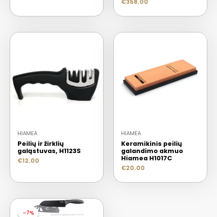
€
358.00
HIAMEA
HIAMEA
Peilių ir žirklių
Keramikinis peilių
galąstuvas, H1123S
galandimo akmuo
Hiamea H1017C
€
12.00
€
20.00
-7%
-7%