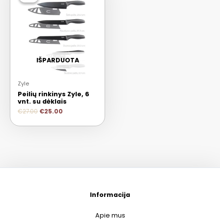
IŠPARDUOTA
Zyle
Peilių rinkinys Zyle, 6
vnt. su dėklais
€
27.00
€
25.00
Informacija
Apie mus