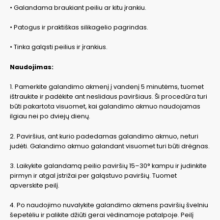
• Galandama braukiant peiliu ar kitu įrankiu.
• Patogus ir praktiškas silikagelio pagrindas.
• Tinka galąsti peilius ir įrankius.
Naudojimas:
1. Pamerkite galandimo akmenį į vandenį 5 minutėms, tuomet
ištraukite ir padėkite ant neslidaus paviršiaus. Ši procedūra turi
būti pakartota visuomet, kai galandimo akmuo naudojamas
ilgiau nei po dviejų dienų.
2. Paviršius, ant kurio padedamas galandimo akmuo, neturi
judėti. Galandimo akmuo galandant visuomet turi būti drėgnas.
3. Laikykite galandamą peilio paviršių 15–30° kampu ir judinkite
pirmyn ir atgal įstrižai per galąstuvo paviršių. Tuomet
apverskite peilį.
4. Po naudojimo nuvalykite galandimo akmens paviršių švelniu
šepetėliu ir palikite džiūti gerai vėdinamoje patalpoje. Peilį