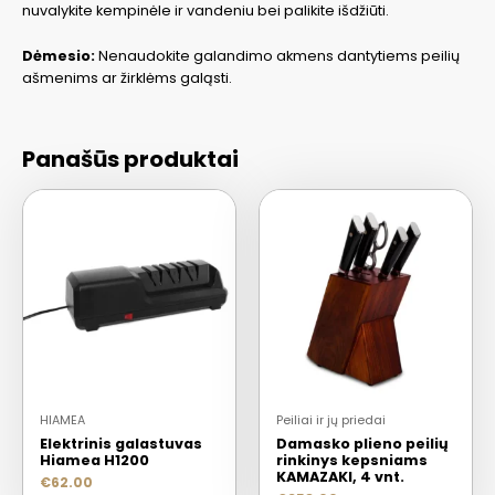
nuvalykite kempinėle ir vandeniu bei palikite išdžiūti.
Dėmesio:
Nenaudokite galandimo akmens dantytiems peilių
ašmenims ar žirklėms galąsti.
Panašūs produktai
HIAMEA
Peiliai ir jų priedai
Elektrinis galastuvas
Damasko plieno peilių
Hiamea H1200
rinkinys kepsniams
KAMAZAKI, 4 vnt.
€
62.00