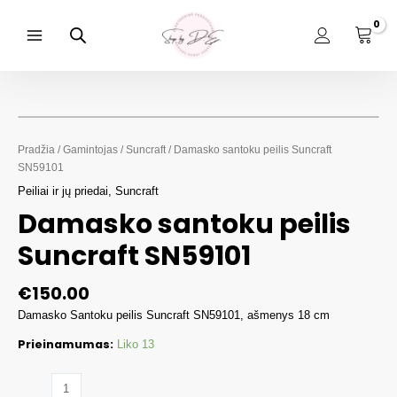
Pereiti
prie
turinio
Main
Menu
Pradžia
/
Gamintojas
/
Suncraft
/ Damasko santoku peilis Suncraft
SN59101
Peiliai ir jų priedai
,
Suncraft
Damasko santoku peilis
Suncraft SN59101
€
150.00
Damasko Santoku peilis Suncraft SN59101, ašmenys 18 cm
Prieinamumas:
Liko 13
produkto