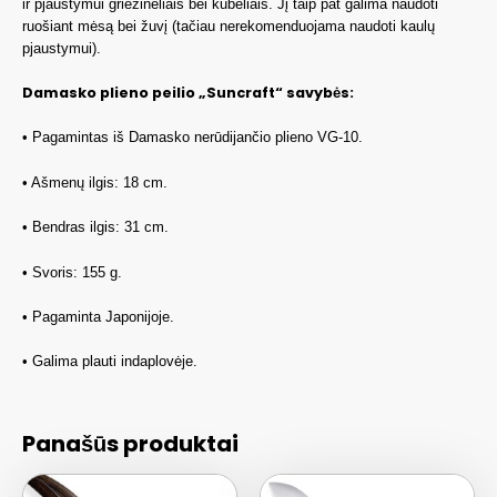
ir pjaustymui griežinėliais bei kubeliais. Jį taip pat galima naudoti
ruošiant mėsą bei žuvį (tačiau nerekomenduojama naudoti kaulų
pjaustymui).
Damasko plieno peilio „Suncraft“ savybės:
• Pagamintas iš Damasko nerūdijančio plieno VG-10.
• Ašmenų ilgis: 18 cm.
• Bendras ilgis: 31 cm.
• Svoris: 155 g.
• Pagaminta Japonijoje.
• Galima plauti indaplovėje.
Panašūs produktai