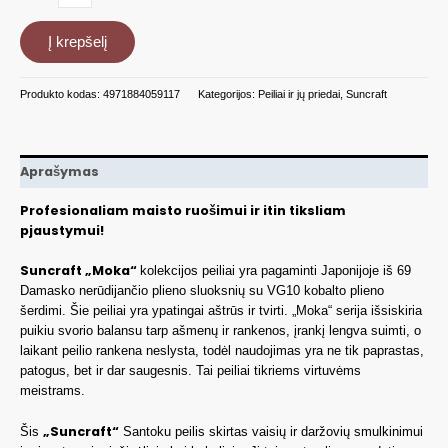
kiekis:
Damasko
Į krepšelį
santoku
peilis
Suncraft
Produkto kodas:
4971884059117
Kategorijos:
Peiliai ir jų priedai
,
Suncraft
SN59101
Aprašymas
Profesionaliam maisto ruošimui ir itin tiksliam
pjaustymui!
Suncraft „Moka“
kolekcijos peiliai yra pagaminti Japonijoje iš 69
Damasko nerūdijančio plieno sluoksnių su VG10 kobalto plieno
šerdimi. Šie peiliai yra ypatingai aštrūs ir tvirti. „Moka“ serija išsiskiria
puikiu svorio balansu tarp ašmenų ir rankenos, įrankį lengva suimti, o
laikant peilio rankena neslysta, todėl naudojimas yra ne tik paprastas,
patogus, bet ir dar saugesnis. Tai peiliai tikriems virtuvėms
meistrams.
„Suncraft“
Šis
Santoku peilis skirtas vaisių ir daržovių smulkinimui