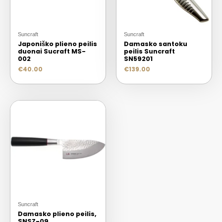
Suncraft
Suncraft
Japoniško plieno peilis
Damasko santoku
duonai Sucraft MS-
peilis Suncraft
002
SN59201
€
40.00
€
139.00
Suncraft
Damasko plieno peilis,
SNSZ-09