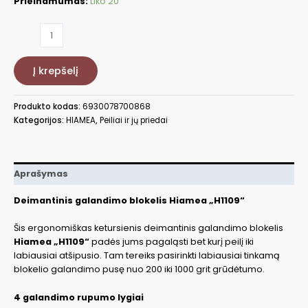
Prieinamumas:
Liko 20
produkto
kiekis:
Deimantinis
Į krepšelį
galandinimo
blokelis,
H1109
Produkto kodas:
6930078700868
Kategorijos:
HIAMEA
,
Peiliai ir jų priedai
Aprašymas
Deimantinis galandimo blokelis Hiamea „H1109“
Šis ergonomiškas ketursienis deimantinis galandimo blokelis
Hiamea „H1109“
padės jums pagaląsti bet kurį peilį iki
labiausiai atšipusio. Tam tereiks pasirinkti labiausiai tinkamą
blokelio galandimo pusę nuo 200 iki 1000 grit grūdėtumo.
4 galandimo rupumo lygiai