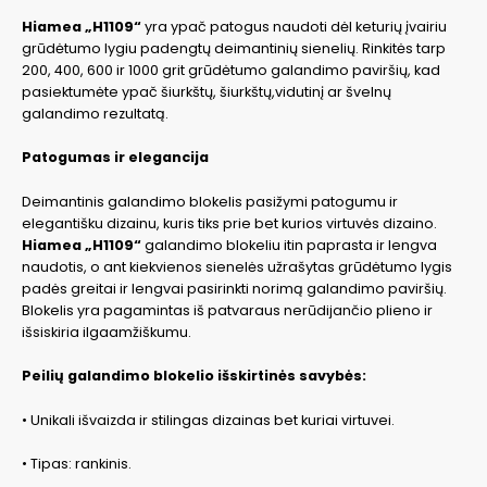
Hiamea „H1109“
yra ypač patogus naudoti dėl keturių įvairiu
grūdėtumo lygiu padengtų deimantinių sienelių. Rinkitės tarp
200, 400, 600 ir 1000 grit grūdėtumo galandimo paviršių, kad
pasiektumėte ypač šiurkštų, šiurkštų,vidutinį ar švelnų
galandimo rezultatą.
Patogumas ir elegancija
Deimantinis galandimo blokelis pasižymi patogumu ir
elegantišku dizainu, kuris tiks prie bet kurios virtuvės dizaino.
Hiamea „H1109“
galandimo blokeliu itin paprasta ir lengva
naudotis, o ant kiekvienos sienelės užrašytas grūdėtumo lygis
padės greitai ir lengvai pasirinkti norimą galandimo paviršių.
Blokelis yra pagamintas iš patvaraus nerūdijančio plieno ir
išsiskiria ilgaamžiškumu.
Peilių galandimo blokelio išskirtinės savybės:
• Unikali išvaizda ir stilingas dizainas bet kuriai virtuvei.
• Tipas: rankinis.