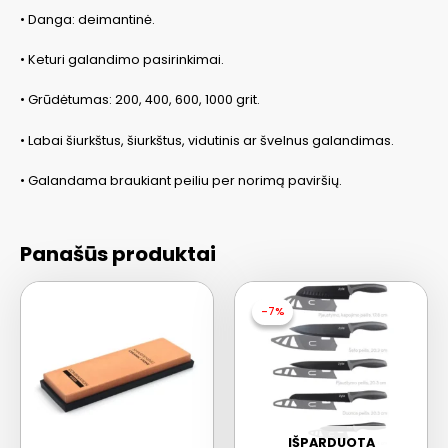
• Danga: deimantinė.
• Keturi galandimo pasirinkimai.
• Grūdėtumas: 200, 400, 600, 1000 grit.
• Labai šiurkštus, šiurkštus, vidutinis ar švelnus galandimas.
• Galandama braukiant peiliu per norimą paviršių.
Panašūs produktai
-7%
-7%
IŠPARDUOTA