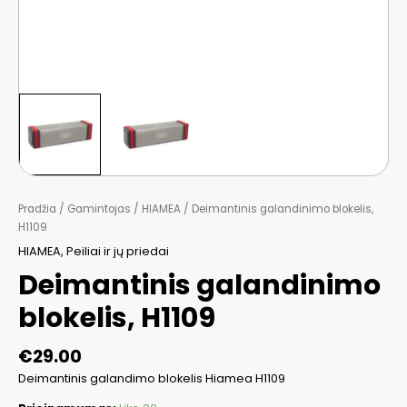
Pradžia
/
Gamintojas
/
HIAMEA
/ Deimantinis galandinimo blokelis,
H1109
HIAMEA
,
Peiliai ir jų priedai
Deimantinis galandinimo
blokelis, H1109
€
29.00
Deimantinis galandimo blokelis Hiamea H1109