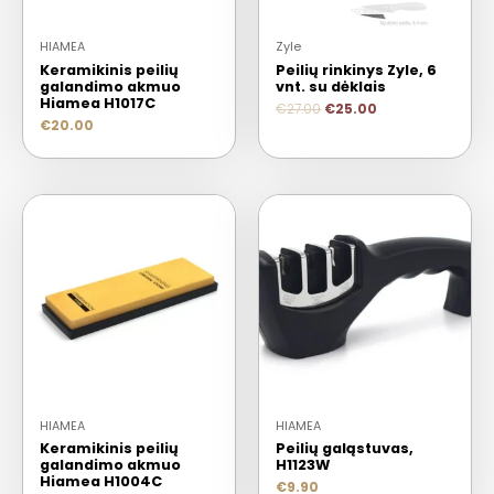
HIAMEA
Zyle
Keramikinis peilių
Peilių rinkinys Zyle, 6
galandimo akmuo
vnt. su dėklais
Hiamea H1017C
€
27.00
€
25.00
€
20.00
HIAMEA
HIAMEA
Keramikinis peilių
Peilių galąstuvas,
galandimo akmuo
H1123W
Hiamea H1004C
€
9.90