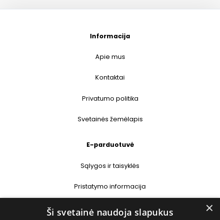
Informacija
Apie mus
Kontaktai
Privatumo politika
Svetainės žemėlapis
E-parduotuvė
Sąlygos ir taisyklės
Pristatymo informacija
×
Prekių grąžinimas
Ši svetainė naudoja slapukus