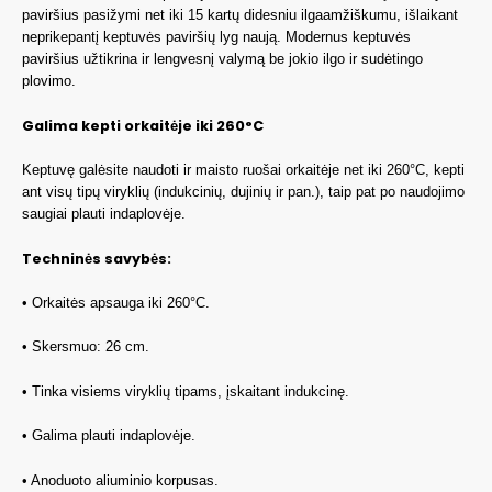
paviršius pasižymi net iki 15 kartų didesniu ilgaamžiškumu, išlaikant
neprikepantį keptuvės paviršių lyg naują. Modernus keptuvės
paviršius užtikrina ir lengvesnį valymą be jokio ilgo ir sudėtingo
plovimo.
Galima kepti orkaitėje iki 260°C
Keptuvę galėsite naudoti ir maisto ruošai orkaitėje net iki 260°C, kepti
ant visų tipų viryklių (indukcinių, dujinių ir pan.), taip pat po naudojimo
saugiai plauti indaplovėje.
Techninės savybės:
• Orkaitės apsauga iki 260°C.
• Skersmuo: 26 cm.
• Tinka visiems viryklių tipams, įskaitant indukcinę.
• Galima plauti indaplovėje.
• Anoduoto aliuminio korpusas.