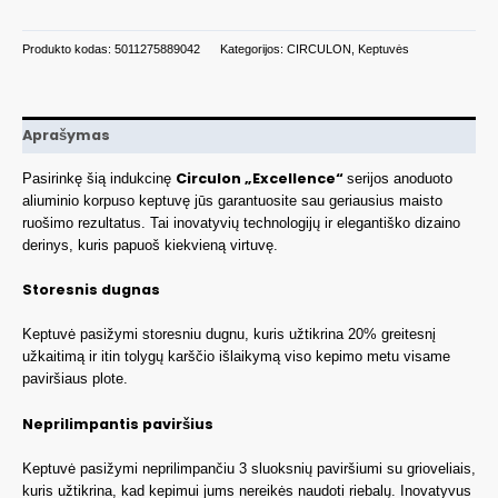
Produkto kodas:
5011275889042
Kategorijos:
CIRCULON
,
Keptuvės
Aprašymas
Circulon „Excellence“
Pasirinkę šią indukcinę
serijos anoduoto
aliuminio korpuso keptuvę jūs garantuosite sau geriausius maisto
ruošimo rezultatus. Tai inovatyvių technologijų ir elegantiško dizaino
derinys, kuris papuoš kiekvieną virtuvę.
Storesnis dugnas
Keptuvė pasižymi storesniu dugnu, kuris užtikrina 20% greitesnį
užkaitimą ir itin tolygų karščio išlaikymą viso kepimo metu visame
paviršiaus plote.
Neprilimpantis paviršius
Keptuvė pasižymi neprilimpančiu 3 sluoksnių paviršiumi su grioveliais,
kuris užtikrina, kad kepimui jums nereikės naudoti riebalų. Inovatyvus