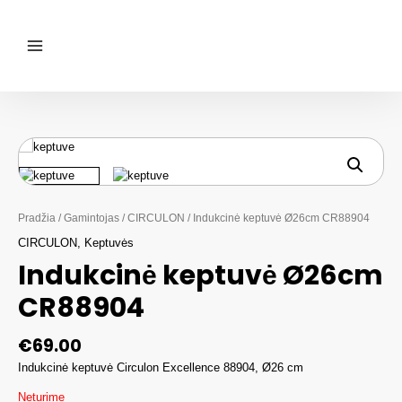
Pereiti
prie
turinio
Main
Menu
Pradžia
/
Gamintojas
/
CIRCULON
/ Indukcinė keptuvė Ø26cm CR88904
CIRCULON
,
Keptuvės
Indukcinė keptuvė Ø26cm
CR88904
€
69.00
Indukcinė keptuvė Circulon Excellence 88904, Ø26 cm
Neturime