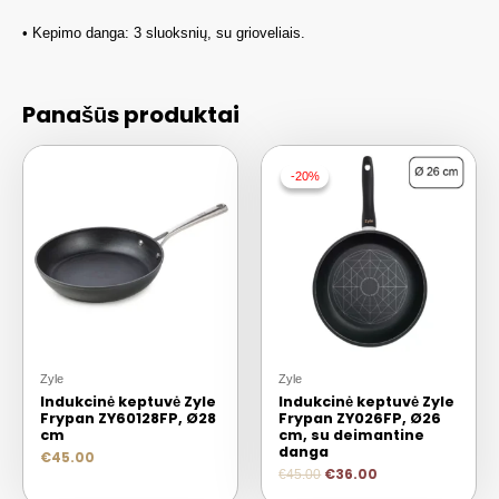
• Kepimo danga: 3 sluoksnių, su grioveliais.
Panašūs produktai
-20%
-20%
Zyle
Zyle
Indukcinė keptuvė Zyle
Indukcinė keptuvė Zyle
Frypan ZY60128FP, Ø28
Frypan ZY026FP, Ø26
cm
cm, su deimantine
danga
€
45.00
€
36.00
€
45.00